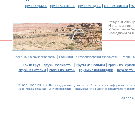
|
|
|
|
грузы Украина
грузы Казахстан
грузы Молдова
вантажі Україна
жү
Раздел «Поиск г
Наша миссия —
Узбекистан — Уз
Благодарим за и
|
|
Расценки на грузоперевозки
Расценки на грузоперевозки Узбекистан
Расценк
|
|
|
найти груз
грузы Узбекистан
грузы из Польши
грузы из Герма
|
|
|
грузы из Италии
грузы из Литвы
грузы из Финляндии
перевезти 
©1995–2026 DELLA. Все содержание данного сайта, включая оформление, стил
Все права защищены.
Копирование и размещение в других средствах информа
0.16(aws2)
090826-09:22:30
ДЕЛЛА®