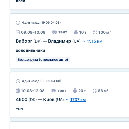
клей
4 дня
назад (19:06 04.08)
тент
09.08–10.08
10 т
100 м³
Виборг
Владимир
(DK)
—
(UA)
~
1515 км
холодильники
Без догруза (отдельное авто)
4 дня
назад (08:09 04.08)
тент
10.08–12.08
20 т
86 м³
4600
Киев
(DK)
—
(UA)
~
1737 км
тнп