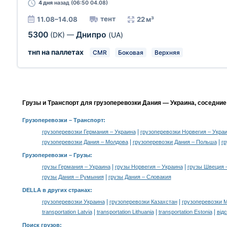
4 дня
назад (06:50 04.08)
тент
11.08–14.08
22 м³
5300
Днипро
(DK)
—
(UA)
тнп на паллетах
CMR
Боковая
Верхняя
Грузы и Транспорт для грузоперевозки Дания — Украина, соседние
Грузоперевозки
– Транспорт:
|
грузоперевозки Германия – Украина
грузоперевозки Норвегия – Укра
|
|
грузоперевозки Дания – Молдова
грузоперевозки Дания – Польша
гр
Грузоперевозки –
Грузы
:
|
|
грузы Германия – Украина
грузы Норвегия – Украина
грузы Швеция 
|
грузы Дания – Румыния
грузы Дания – Словакия
DELLA в других странах
:
|
|
грузоперевозки Украина
грузоперевозки Казахстан
грузоперевозки 
|
|
|
transportation Latvia
transportation Lithuania
transportation Estonia
від
Поиск грузов
: