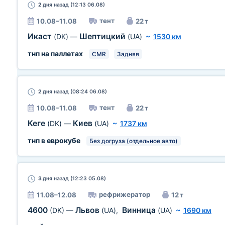
2 дня
назад (12:13 06.08)
тент
10.08–11.08
22 т
Икаст
Шептицкий
(DK)
—
(UA)
~
1530 км
тнп на паллетах
CMR
Задняя
2 дня
назад (08:24 06.08)
тент
10.08–11.08
22 т
Кеге
Киев
(DK)
—
(UA)
~
1737 км
тнп в еврокубе
Без догруза (отдельное авто)
3 дня
назад (12:23 05.08)
рефрижератор
11.08–12.08
12 т
4600
Львов
Винница
(DK)
—
(UA)
,
(UA)
~
1690 км