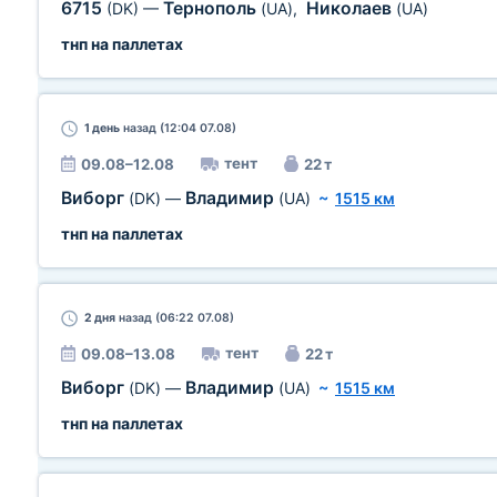
6715
Тернополь
Николаев
(DK)
—
(UA)
,
(UA)
тнп на паллетах
1 день
назад (12:04 07.08)
тент
09.08–12.08
22 т
Виборг
Владимир
(DK)
—
(UA)
~
1515 км
тнп на паллетах
2 дня
назад (06:22 07.08)
тент
09.08–13.08
22 т
Виборг
Владимир
(DK)
—
(UA)
~
1515 км
тнп на паллетах