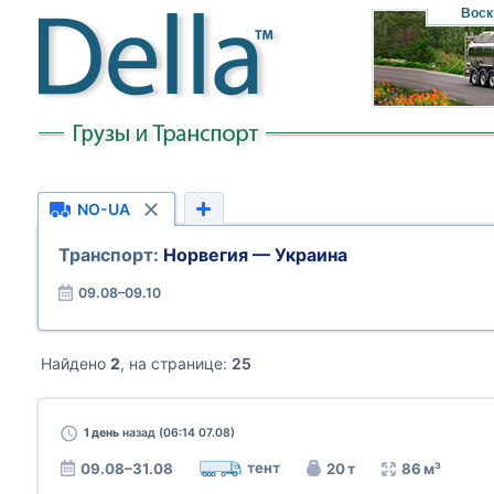
Воск
NO-UA
Транспорт:
Норвегия — Украина
09.08–09.10
Найдено
2
, на странице:
25
1 день
назад (06:14 07.08)
тент
09.08–31.08
20 т
86 м³