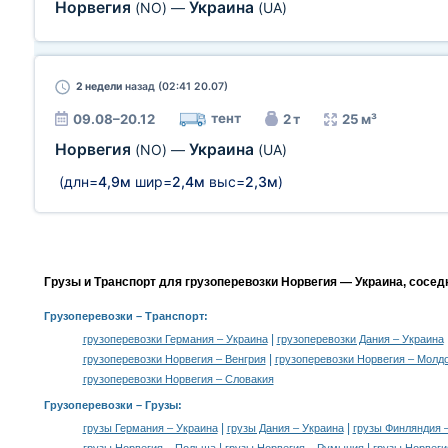
Норвегия
Украина
(NO)
—
(UA)
2 недели
назад (02:41 20.07)
тент
09.08–20.12
2 т
25 м³
Норвегия
Украина
(NO)
—
(UA)
(длн=
4,9м
шир=
2,4м
выс=
2,3м
)
Грузы и Транспорт для грузоперевозки Норвегия — Украина, сосед
Грузоперевозки
– Транспорт:
|
грузоперевозки Германия – Украина
грузоперевозки Дания – Украина
|
грузоперевозки Норвегия – Венгрия
грузоперевозки Норвегия – Молд
грузоперевозки Норвегия – Словакия
Грузоперевозки –
Грузы
:
|
|
грузы Германия – Украина
грузы Дания – Украина
грузы Финляндия 