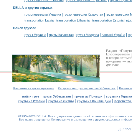
|
|
грузы Норвегия – Польша
грузы Норвегия – Румыния
грузы Норвеги
DELLA в других странах
:
|
|
грузоперевозки Украина
грузоперевозки Казахстан
грузоперевозки 
|
|
|
transportation Latvia
transportation Lithuania
transportation Estonia
від
Поиск грузов
:
|
|
|
|
грузы Украина
грузы Казахстан
грузы Молдова
вантажі Україна
жү
Раздел «Попут
Грузоперевозки 
в сфере автомо
приоритет — акт
для Вас!
|
|
Расценки на грузоперевозки
Расценки на грузоперевозки Узбекистан
Расценк
|
|
|
найти груз
грузы Узбекистан
грузы из Польши
грузы из Герма
|
|
|
грузы из Италии
грузы из Литвы
грузы из Финляндии
перевезти 
©1995–2026 DELLA. Все содержание данного сайта, включая оформление, стил
Все права защищены.
Копирование и размещение в других средствах информа
0.15(aws2)
090826-07:21:55
ДЕЛЛА®