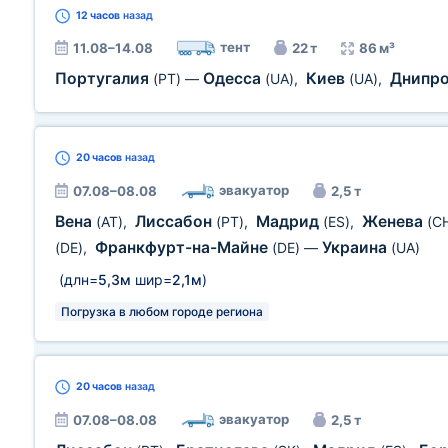
12 часов
назад
тент
11.08–14.08
22 т
86 м³
Португалия
Одесса
Киев
Днипр
(PT)
—
(UA)
,
(UA)
,
20 часов
назад
эвакуатор
07.08–08.08
2,5 т
Вена
Лиссабон
Мадрид
Женева
(AT)
,
(PT)
,
(ES)
,
(C
Франкфурт-на-Майне
Украина
(DE)
,
(DE)
—
(UA)
(длн=
5,3м
шир=
2,1м
)
Погрузка в любом городе региона
20 часов
назад
эвакуатор
07.08–08.08
2,5 т