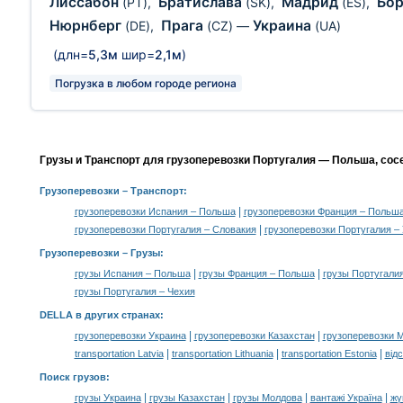
Лиссабон
Братислава
Мадрид
Бо
(PT)
,
(SK)
,
(ES)
,
Нюрнберг
Прага
Украина
(DE)
,
(CZ)
—
(UA)
(длн=
5,3м
шир=
2,1м
)
Погрузка в любом городе региона
Грузы и Транспорт для грузоперевозки Португалия — Польша, сос
Грузоперевозки
– Транспорт:
|
грузоперевозки Испания – Польша
грузоперевозки Франция – Польш
|
грузоперевозки Португалия – Словакия
грузоперевозки Португалия –
Грузоперевозки –
Грузы
:
|
|
грузы Испания – Польша
грузы Франция – Польша
грузы Португали
грузы Португалия – Чехия
DELLA в других странах
:
|
|
грузоперевозки Украина
грузоперевозки Казахстан
грузоперевозки 
|
|
|
transportation Latvia
transportation Lithuania
transportation Estonia
від
Поиск грузов
:
|
|
|
|
грузы Украина
грузы Казахстан
грузы Молдова
вантажі Україна
жү