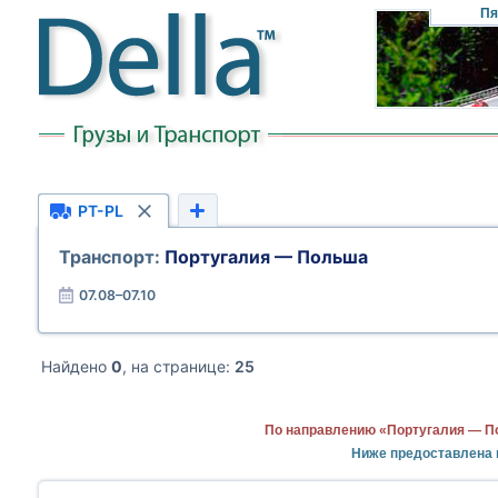
Пя
PT-PL
Транспорт:
Португалия — Польша
07.08–07.10
Найдено
0
, на странице:
25
По направлению «Португалия — По
Ниже предоставлена 