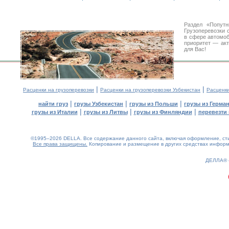
Раздел «Попут
Грузоперевозки 
в сфере автомо
приоритет — акт
для Вас!
|
|
Расценки на грузоперевозки
Расценки на грузоперевозки Узбекистан
Расценк
|
|
|
найти груз
грузы Узбекистан
грузы из Польши
грузы из Герма
|
|
|
грузы из Италии
грузы из Литвы
грузы из Финляндии
перевезти 
©1995–2026 DELLA. Все содержание данного сайта, включая оформление, стил
Все права защищены.
Копирование и размещение в других средствах информа
0.1(aws2)
070826-04:41:23
ДЕЛЛА®