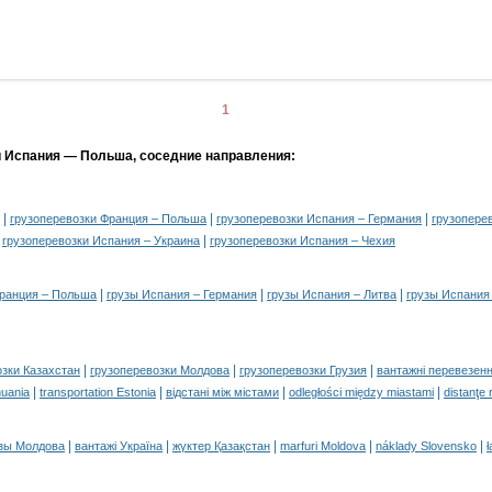
1
и Испания — Польша, соседние направления:
|
|
|
грузоперевозки Франция – Польша
грузоперевозки Испания – Германия
грузопере
|
|
грузоперевозки Испания – Украина
грузоперевозки Испания – Чехия
|
|
|
Франция – Польша
грузы Испания – Германия
грузы Испания – Литва
грузы Испания
|
|
|
озки Казахстан
грузоперевозки Молдова
грузоперевозки Грузия
вантажні перевезенн
|
|
|
|
huania
transportation Estonia
відстані між містами
odległości między miastami
distanţe 
|
|
|
|
|
зы Молдова
вантажі Україна
жүктер Қазақстан
marfuri Moldova
náklady Slovensko
ł