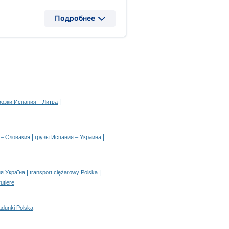
Подробнее
|
возки Испания – Литва
|
|
 – Словакия
грузы Испания – Украина
|
|
я Україна
transport ciężarowy Polska
rutiere
adunki Polska