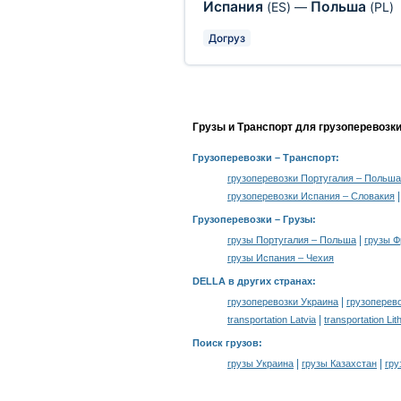
Испания
Польша
(ES)
—
(PL)
Догруз
Грузы и Транспорт для грузоперевозк
Грузоперевозки
– Транспорт:
грузоперевозки Португалия – Польша
грузоперевозки Испания – Словакия
Грузоперевозки –
Грузы
:
|
грузы Португалия – Польша
грузы 
грузы Испания – Чехия
DELLA в других странах
:
|
грузоперевозки Украина
грузоперев
|
transportation Latvia
transportation Lit
Поиск грузов
:
|
|
грузы Украина
грузы Казахстан
гру