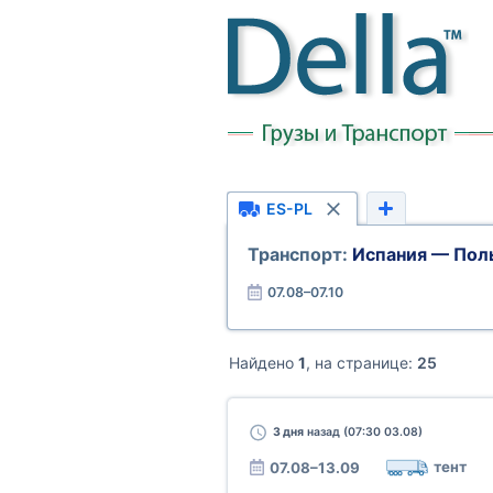
ES-PL
Транспорт:
Испания — Пол
07.08–07.10
Найдено
1
, на странице:
25
3 дня
назад (07:30 03.08)
тент
07.08–13.09