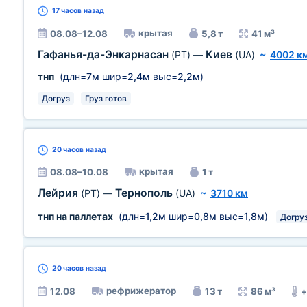
17 часов
назад
крытая
08.08–12.08
5,8 т
41 м³
Гафанья-да-Энкарнасан
Киев
(PT)
—
(UA)
~
4002 к
тнп
(длн=
7м
шир=
2,4м
выс=
2,2м
)
Догруз
Груз готов
20 часов
назад
крытая
08.08–10.08
1 т
Лейрия
Тернополь
(PT)
—
(UA)
~
3710 км
тнп на паллетах
(длн=
1,2м
шир=
0,8м
выс=
1,8м
)
Догру
20 часов
назад
рефрижератор
12.08
13 т
86 м³
+