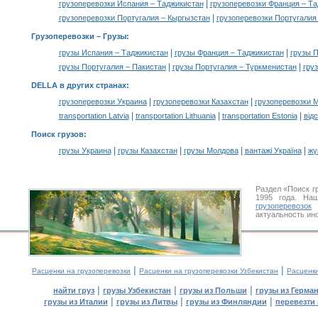
|
грузоперевозки Испания – Таджикистан
грузоперевозки Франция – Т
|
грузоперевозки Португалия – Кыргызстан
грузоперевозки Португалия
Грузоперевозки –
Грузы
:
|
|
грузы Испания – Таджикистан
грузы Франция – Таджикистан
грузы П
|
|
грузы Португалия – Пакистан
грузы Португалия – Туркменистан
гру
DELLA в других странах
:
|
|
грузоперевозки Украина
грузоперевозки Казахстан
грузоперевозки 
|
|
|
transportation Latvia
transportation Lithuania
transportation Estonia
від
Поиск грузов
:
|
|
|
|
грузы Украина
грузы Казахстан
грузы Молдова
вантажі Україна
жү
Раздел «Поиск г
1995 года. На
грузоперевозок
У
актуальность ин
|
|
Расценки на грузоперевозки
Расценки на грузоперевозки Узбекистан
Расценк
|
|
|
найти груз
грузы Узбекистан
грузы из Польши
грузы из Герма
|
|
|
грузы из Италии
грузы из Литвы
грузы из Финляндии
перевезти 