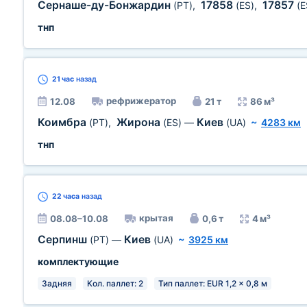
Сернаше-ду-Бонжардин
17858
17857
(PT)
,
(ES)
,
(E
тнп
21 час
назад
рефрижератор
12.08
21 т
86 м³
Коимбра
Жирона
Киев
(PT)
,
(ES)
—
(UA)
~
4283 км
тнп
22 часа
назад
крытая
08.08–10.08
0,6 т
4 м³
Серпинш
Киев
(PT)
—
(UA)
~
3925 км
комплектующие
Задняя
Кол. паллет: 2
Тип паллет: EUR 1,2 x 0,8 м