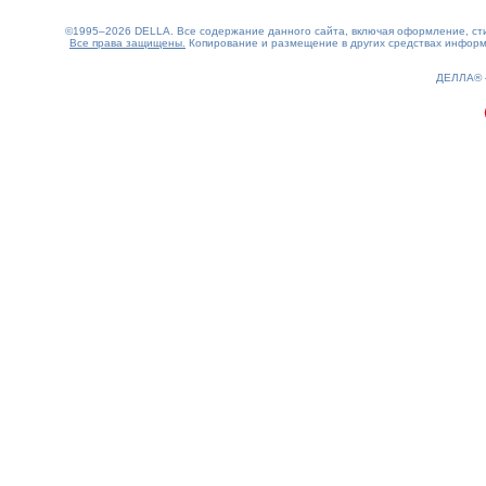
©1995–2026 DELLA. Все содержание данного сайта, включая оформление, стил
Все права защищены.
Копирование и размещение в других средствах информа
0.15(aws4)
080826-11:23:10
ДЕЛЛА®