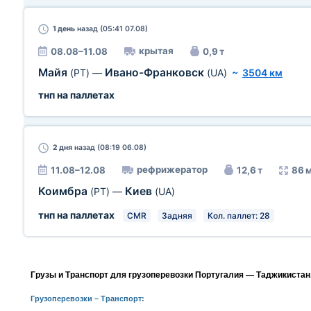
1 день
назад (05:41 07.08)
крытая
08.08–11.08
0,9 т
Майя
Ивано-Франковск
(PT)
—
(UA)
~
3504 км
тнп на паллетах
2 дня
назад (08:19 06.08)
рефрижератор
11.08–12.08
12,6 т
86 
Коимбра
Киев
(PT)
—
(UA)
тнп на паллетах
CMR
Задняя
Кол. паллет: 28
Грузы и Транспорт для грузоперевозки Португалия — Таджикистан
Грузоперевозки
– Транспорт: