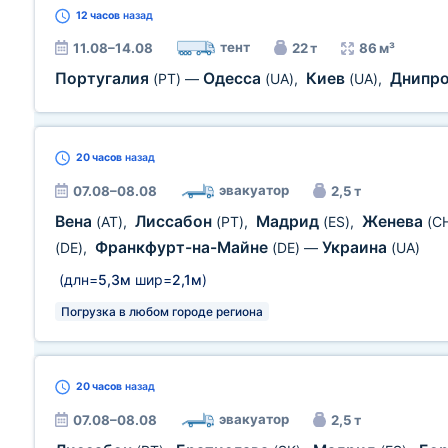
12 часов
назад
тент
11.08–14.08
22 т
86 м³
Португалия
Одесса
Киев
Днипр
(PT)
—
(UA)
,
(UA)
,
20 часов
назад
эвакуатор
07.08–08.08
2,5 т
Вена
Лиссабон
Мадрид
Женева
(AT)
,
(PT)
,
(ES)
,
(C
Франкфурт-на-Майне
Украина
(DE)
,
(DE)
—
(UA)
(длн=
5,3м
шир=
2,1м
)
Погрузка в любом городе региона
20 часов
назад
эвакуатор
07.08–08.08
2,5 т