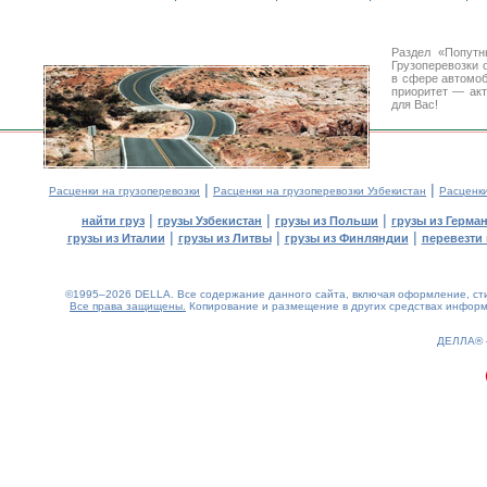
Раздел «Попутн
Грузоперевозки 
в сфере автомо
приоритет — акт
для Вас!
|
|
Расценки на грузоперевозки
Расценки на грузоперевозки Узбекистан
Расценк
|
|
|
найти груз
грузы Узбекистан
грузы из Польши
грузы из Герма
|
|
|
грузы из Италии
грузы из Литвы
грузы из Финляндии
перевезти 
©1995–2026 DELLA. Все содержание данного сайта, включая оформление, стил
Все права защищены.
Копирование и размещение в других средствах информа
0.12(aws3)
070826-04:47:34
ДЕЛЛА®