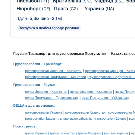
Лиссабон
Братислава
Мадрид
Бо
(PT)
,
(SK)
,
(ES)
,
Нюрнберг
Прага
Украина
(DE)
,
(CZ)
—
(UA)
(длн=
5,3м
шир=
2,1м
)
Погрузка в любом городе региона
Грузы и Транспорт для грузоперевозки Португалия — Казахстан, с
Грузоперевозки
– Транспорт:
|
грузоперевозки Испания – Казахстан
грузоперевозки Франция – Каза
|
грузоперевозки Португалия – Монголия
грузоперевозки Португалия –
Грузоперевозки –
Грузы
:
|
|
грузы Испания – Казахстан
грузы Франция – Казахстан
грузы Португ
|
грузы Португалия – Туркменистан
грузы Португалия – Узбекистан
DELLA в других странах
:
|
|
грузоперевозки Украина
грузоперевозки Казахстан
грузоперевозки 
|
|
|
transportation Latvia
transportation Lithuania
transportation Estonia
від
Поиск грузов
:
|
|
|
|
грузы Украина
грузы Казахстан
грузы Молдова
вантажі Україна
жү