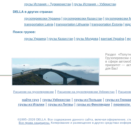
|
грузы Испания – Туркменистан
грузы Испания – Узбекистан
DELLA в других странах
:
|
|
грузоперевозки Украина
грузоперевозки Казахстан
грузоперевозки 
|
|
|
transportation Latvia
transportation Lithuania
transportation Estonia
від
Поиск грузов
:
|
|
|
|
грузы Украина
грузы Казахстан
грузы Молдова
вантажі Україна
жү
Раздел «Попут
Грузоперевозки 
в сфере автомо
приоритет — акт
для Вас!
|
|
Расценки на грузоперевозки
Расценки на грузоперевозки Узбекистан
Расценк
|
|
|
найти груз
грузы Узбекистан
грузы из Польши
грузы из Герма
|
|
|
грузы из Италии
грузы из Литвы
грузы из Финляндии
перевезти 
©1995–2026 DELLA. Все содержание данного сайта, включая оформление, стил
Все права защищены.
Копирование и размещение в других средствах информа
0.22(aws2)
100826-11:44:14