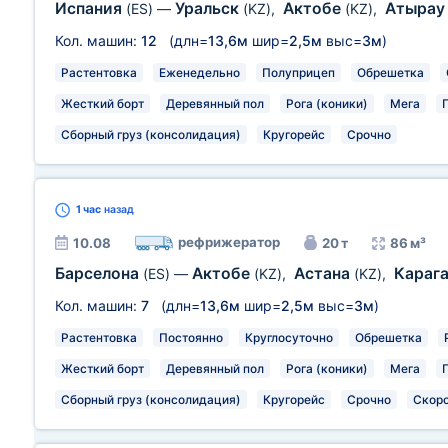
Испания
Уральск
Актобе
Атыра
(ES)
—
(KZ)
,
(KZ)
,
Кол. машин:
12
(длн=
13,6м
шир=
2,5м
выс=
3м
)
Растентовка
Еженедельно
Полуприцеп
Обрешетка
Жесткий борт
Деревянный пол
Рога (коники)
Мега
Сборный груз (консолидация)
Кругорейс
Срочно
1 час
назад
рефрижератор
10.08
20 т
86 м³
Барселона
Актобе
Астана
Караг
(ES)
—
(KZ)
,
(KZ)
,
Кол. машин:
7
(длн=
13,6м
шир=
2,5м
выс=
3м
)
Растентовка
Постоянно
Круглосуточно
Обрешетка
Жесткий борт
Деревянный пол
Рога (коники)
Мега
Сборный груз (консолидация)
Кругорейс
Срочно
Скор