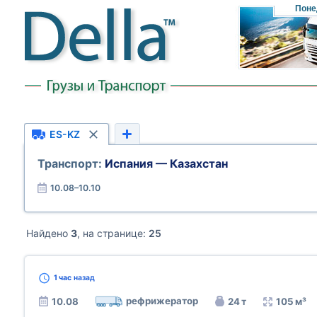
Поне
ES-KZ
Транспорт:
Испания — Казахстан
10.08–10.10
Найдено
3
, на странице:
25
1 час
назад
рефрижератор
10.08
24 т
105 м³