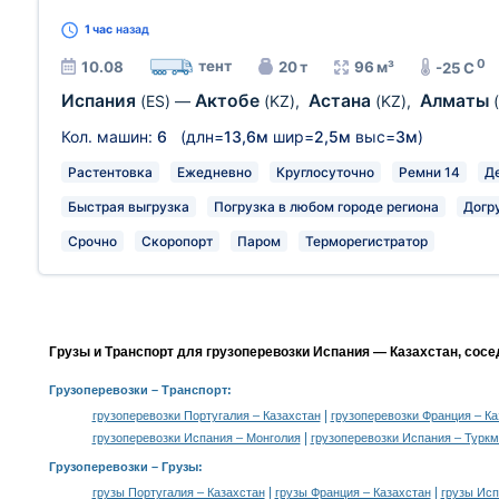
1 час
назад
0
тент
10.08
20 т
96 м³
-25 C
Испания
Актобе
Астана
Алматы
(ES)
—
(KZ)
,
(KZ)
,
Кол. машин:
6
(длн=
13,6м
шир=
2,5м
выс=
3м
)
Растентовка
Ежедневно
Круглосуточно
Ремни 14
Д
Быстрая выгрузка
Погрузка в любом городе региона
Догр
Срочно
Скоропорт
Паром
Терморегистратор
Грузы и Транспорт для грузоперевозки Испания — Казахстан, сосе
Грузоперевозки
– Транспорт:
|
грузоперевозки Португалия – Казахстан
грузоперевозки Франция – Ка
|
грузоперевозки Испания – Монголия
грузоперевозки Испания – Турк
Грузоперевозки –
Грузы
:
|
|
грузы Португалия – Казахстан
грузы Франция – Казахстан
грузы Исп