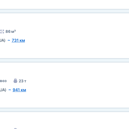
86 м³
UA)
~
731 км
воз
23 т
UA)
~
941 км