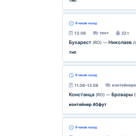
тнп
9 часов
назад
тент
13.08
22 т
Бухарест
Николаев
(RO)
—
(
тнп
9 часов
назад
контейнеро
11.08–12.08
Констанца
Бровары
(RO)
—
(
контейнер 40фут
9 часов
назад