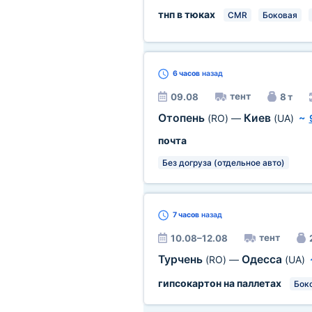
тнп в тюках
CMR
Боковая
6 часов
назад
тент
09.08
8 т
Отопень
Киев
(RO)
—
(UA)
~
почта
Без догруза (отдельное авто)
7 часов
назад
тент
10.08–12.08
Турчень
Одесса
(RO)
—
(UA)
гипсокартон на паллетах
Бок