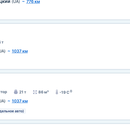
цкий
(UA)
~
776 км
 т
UA)
~
1037 км
0
тор
21 т
86 м³
-19 C
UA)
~
1037 км
тдельное авто)