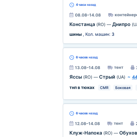
4 часа
назад
контейнер
08.08–14.08
Констанца
Днипро
(RO)
—
(U
шины
, Кол. машин:
3
6 часов
назад
тент
13.08–14.08
Яссы
Стрый
(RO)
—
(UA)
~
44
тнп в тюках
CMR
Боковая
6 часов
назад
тент
12.08–14.08
Клуж-Напока
Обухо
(RO)
—