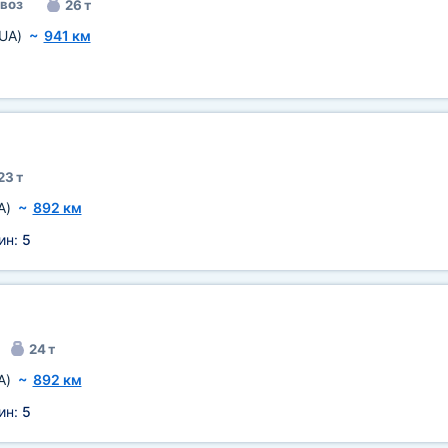
воз
26 т
UA)
~
941 км
23 т
A)
~
892 км
ин:
5
24 т
A)
~
892 км
ин:
5