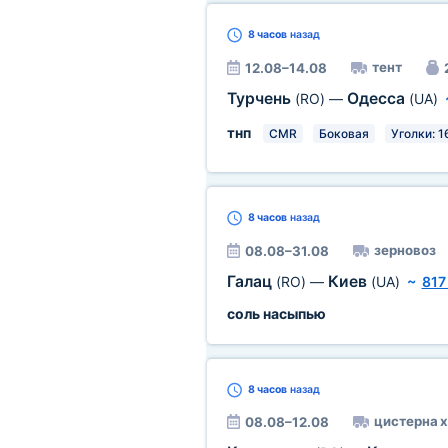
8 часов
назад
тент
12.08–14.08
Турчень
Одесса
(RO)
—
(UA)
тнп
CMR
Боковая
Уголки: 1
8 часов
назад
зерновоз
08.08–31.08
Галац
Киев
(RO)
—
(UA)
~
817
соль насыпью
8 часов
назад
цистерна х
08.08–12.08