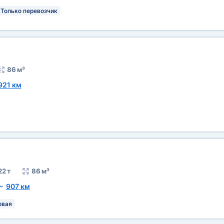
Только перевозчик
86 м³
921 км
22 т
86 м³
~
907 км
овая