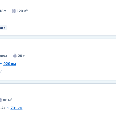
18 т
120 м³
няя
овоз
29 т
~
929 км
:
3
86 м³
UA)
~
731 км