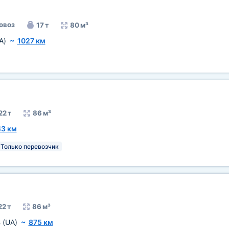
овоз
17 т
80 м³
A)
~
1027 км
22 т
86 м³
3 км
Только перевозчик
22 т
86 м³
в
(UA)
~
875 км