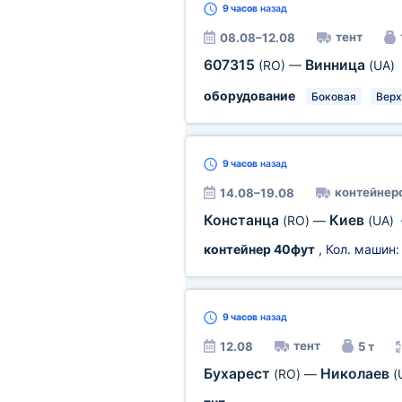
9 часов
назад
тент
08.08–12.08
607315
Винница
(RO)
—
(UA)
оборудование
Боковая
Верх
9 часов
назад
контейнер
14.08–19.08
Констанца
Киев
(RO)
—
(UA)
контейнер 40фут
, Кол. машин
9 часов
назад
тент
12.08
5 т
Бухарест
Николаев
(RO)
—
(