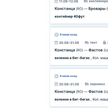
контейнеро
11.08–12.08
Констанца
Бровары
(RO)
—
(
контейнер 40фут
9 часов
назад
тент
20.08–31.08
Констанца
Фастов
(RO)
—
(U
волокно в биг-бегах
, Кол. маш
9 часов
назад
зерновоз
20.08–31.08
Констанца
Фастов
(RO)
—
(U
волокно в биг-бегах
, Кол. маш