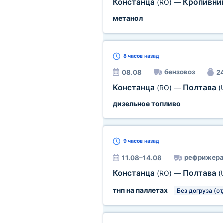
Констанца
Кропивни
(RO)
—
метанол
8 часов
назад
бензовоз
08.08
24
Констанца
Полтава
(RO)
—
(
дизельное топливо
9 часов
назад
рефрижера
11.08–14.08
Констанца
Полтава
(RO)
—
(
тнп на паллетах
Без догруза (о