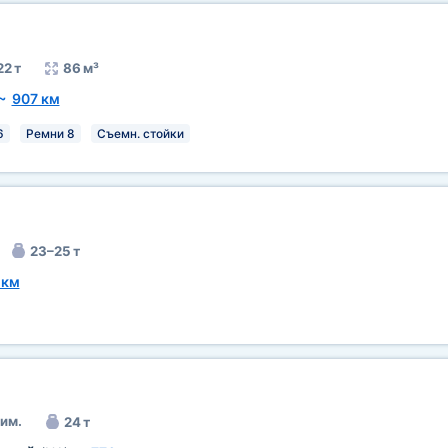
22 т
86 м³
~
907 км
6
Ремни 8
Съемн. стойки
23–25 т
 км
им.
24 т