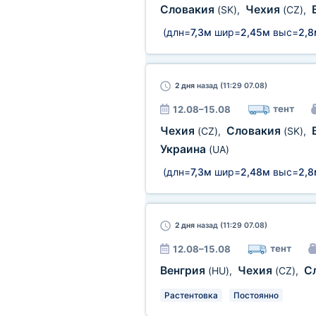
Словакия
Чехия
(SK)
,
(CZ)
,
(длн=
7,3м
шир=
2,45м
выс=
2,8
2 дня
назад (11:29 07.08)
тент
12.08–15.08
Чехия
Словакия
(CZ)
,
(SK)
,
Украина
(UA)
(длн=
7,3м
шир=
2,48м
выс=
2,8
2 дня
назад (11:29 07.08)
тент
12.08–15.08
Венгрия
Чехия
С
(HU)
,
(CZ)
,
Растентовка
Постоянно