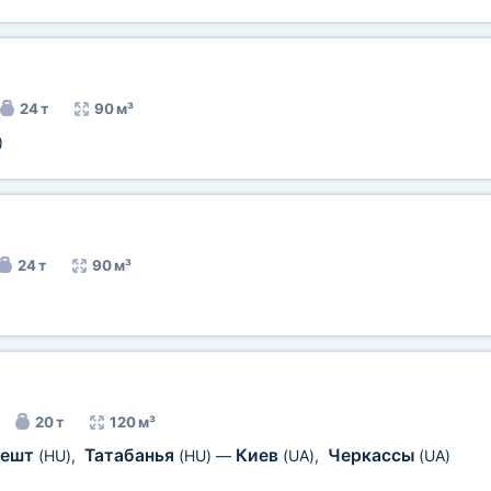
24 т
90 м³
)
24 т
90 м³
20 т
120 м³
пешт
Татабанья
Киев
Черкассы
(HU)
,
(HU)
—
(UA)
,
(UA)