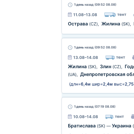
1 день
назад (09:52 08.08)
тент
11.08–13.08
Острава
Жилина
(CZ)
,
(SK)
,
1 день
назад (09:52 08.08)
тент
13.08–14.08
Жилина
Злин
Год
(SK)
,
(CZ)
,
Днепропетровская об
(UA)
,
(длн=
6,4м
шир=
2,4м
выс=
2,7
1 день
назад (07:19 08.08)
тент
10.08–14.08
Братислава
Украина
(SK)
—