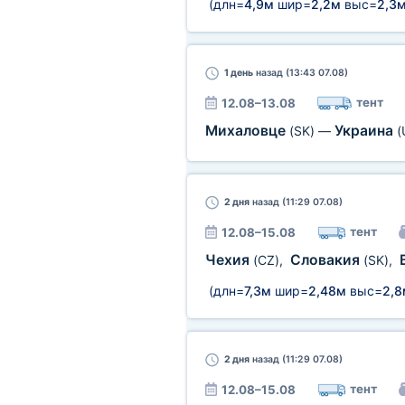
(длн=
4,9м
шир=
2,2м
выс=
2,3
1 день
назад (13:43 07.08)
тент
12.08–13.08
Михаловце
Украина
(SK)
—
(
2 дня
назад (11:29 07.08)
тент
12.08–15.08
Чехия
Словакия
(CZ)
,
(SK)
,
(длн=
7,3м
шир=
2,48м
выс=
2,8
2 дня
назад (11:29 07.08)
тент
12.08–15.08