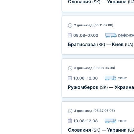
Словакия
Украина
(SK)
—
(U
2 дня
назад (05:11 07.08)
рефриж
09.08–07.02
Братислава
Киев
(SK)
—
(UA)
3 дня
назад (08:38 06.08)
тент
10.08–12.08
Ружомберок
Украин
(SK)
—
3 дня
назад (08:37 06.08)
тент
10.08–12.08
Словакия
Украина
(SK)
—
(U