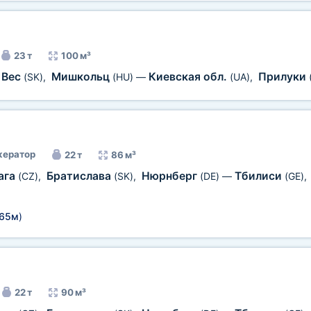
23 т
100 м³
 Вес
Мишкольц
Киевская обл.
Прилуки
(SK)
,
(HU)
—
(UA)
,
ератор
22 т
86 м³
ага
Братислава
Нюрнберг
Тбилиси
(CZ)
,
(SK)
,
(DE)
—
(GE)
,
,65м
)
22 т
90 м³