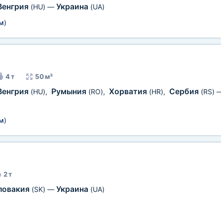
Венгрия
Украина
(HU)
—
(UA)
м
)
4 т
50 м³
Венгрия
Румыния
Хорватия
Сербия
(HU)
,
(RO)
,
(HR)
,
(RS)
м
)
2 т
ловакия
Украина
(SK)
—
(UA)