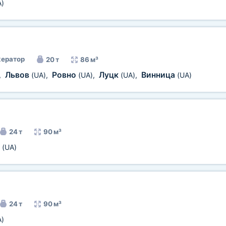
A)
ератор
20 т
86 м³
Львов
Ровно
Луцк
Винница
,
(UA)
,
(UA)
,
(UA)
,
(UA)
24 т
90 м³
а
(UA)
24 т
90 м³
A)