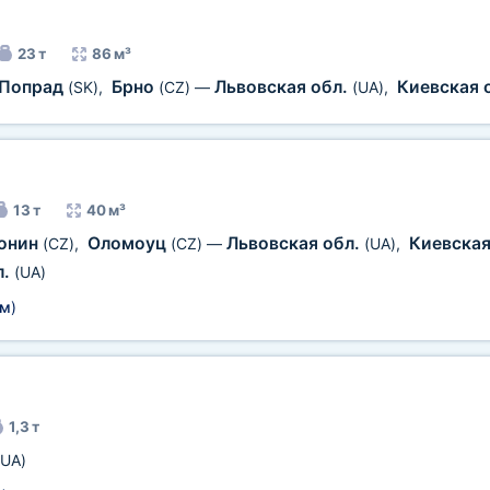
23 т
86 м³
Попрад
Брно
Львовская обл.
Киевская 
(SK)
,
(CZ)
—
(UA)
,
13 т
40 м³
онин
Оломоуц
Львовская обл.
Киевская
(CZ)
,
(CZ)
—
(UA)
,
л.
(UA)
5м
)
1,3 т
(UA)