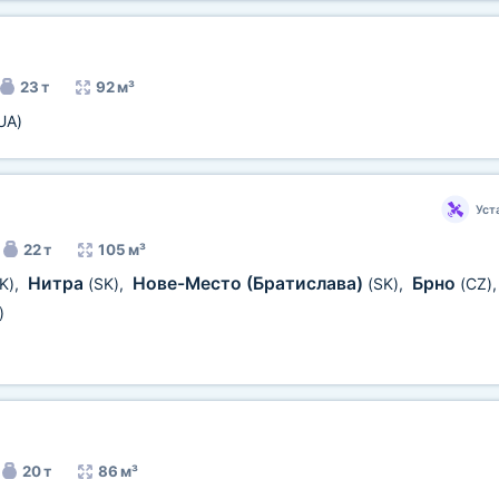
23 т
92 м³
UA)
Уст
22 т
105 м³
Нитра
Нове-Место (Братислава)
Брно
K)
,
(SK)
,
(SK)
,
(CZ)
)
20 т
86 м³