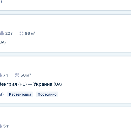
м
)
22 т
86 м³
UA)
7 т
50 м³
Венгрия
Украина
(HU)
—
(UA)
м
)
Растентовка
Постоянно
5 т