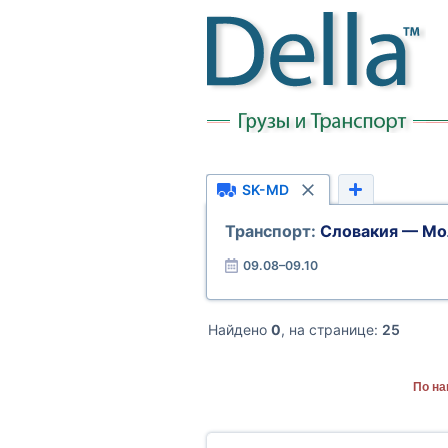
SK-MD
Транспорт:
Словакия — Мо
09.08–09.10
Найдено
0
, на странице:
25
По на