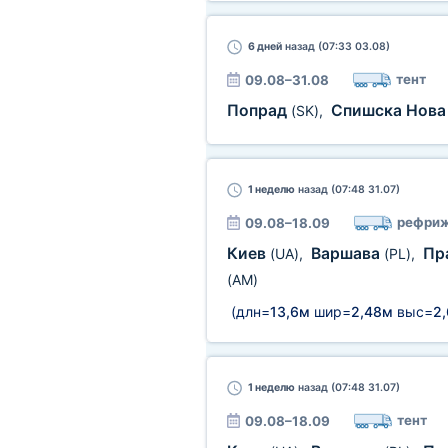
6 дней
назад (07:33 03.08)
тент
09.08–31.08
Попрад
Спишска Нова
(SK)
,
1 неделю
назад (07:48 31.07)
рефриж
09.08–18.09
Киев
Варшава
Пр
(UA)
,
(PL)
,
(AM)
(длн=
13,6м
шир=
2,48м
выс=
2
1 неделю
назад (07:48 31.07)
тент
09.08–18.09