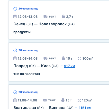
20 часов
назад
тент
12.08–13.08
2,7 т
Сенец
Новояворовск
(SK)
—
(UA)
продукты
20 часов
назад
тент
12.08–14.08
15 т
100 м³
Попрад
Киев
(SK)
—
(UA)
~
917 км
тнп на паллетах
20 часов
назад
тент
11.08–14.08
15 т
120 м³
Братислава
Винница
(SK)
—
(UA)
~
1151 км