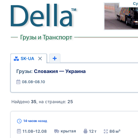
Су
SK-UA
Грузы:
Словакия — Украина
08.08–08.10
Найдено
35
, на странице:
25
14 часов
назад
крытая
11.08–12.08
12 т
86 м³