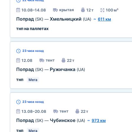
22 часа
назад
крытая
10.08–14.08
12 т
100 м³
Попрад
Хмельницкий
(SK)
—
(UA)
~
611 км
тнп на паллетах
23 часа
назад
тент
12.08
22 т
Попрад
Ружичанка
(SK)
—
(UA)
тнп
Мега
23 часа
назад
тент
13.08–20.08
22 т
Попрад
Чубинское
(SK)
—
(UA)
~
973 км
тнп
Мега