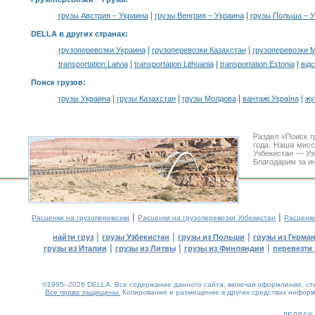
|
|
грузы Австрия – Украина
грузы Венгрия – Украина
грузы Польша – У
DELLA в других странах
:
|
|
грузоперевозки Украина
грузоперевозки Казахстан
грузоперевозки 
|
|
|
transportation Latvia
transportation Lithuania
transportation Estonia
від
Поиск грузов
:
|
|
|
|
грузы Украина
грузы Казахстан
грузы Молдова
вантажі Україна
жү
Раздел «Поиск г
года. Наша мис
Узбекистан — Уз
Благодарим за и
|
|
Расценки на грузоперевозки
Расценки на грузоперевозки Узбекистан
Расценк
|
|
|
найти груз
грузы Узбекистан
грузы из Польши
грузы из Герма
|
|
|
грузы из Италии
грузы из Литвы
грузы из Финляндии
перевезти 
©1995–2026 DELLA. Все содержание данного сайта, включая оформление, стил
Все права защищены.
Копирование и размещение в других средствах информа
0.61(aws3)
080826-09:05:02
ДЕЛЛА®