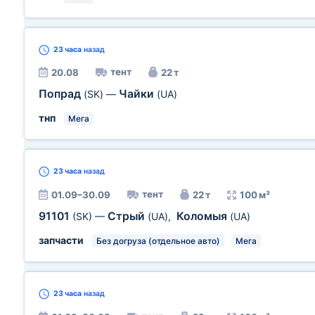
23 часа
назад
тент
20.08
22 т
Попрад
Чайки
(SK)
—
(UA)
тнп
Мега
23 часа
назад
тент
01.09–30.09
22 т
100 м³
91101
Стрый
Коломыя
(SK)
—
(UA)
,
(UA)
запчасти
Без догруза (отдельное авто)
Мега
23 часа
назад