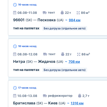
16 часов
назад
тент
08.08–11.08
22 т
86 м³
96601
Песковка
(SK)
—
(UA)
~
984 км
тнп на паллетах
Без догруза (отдельное авто)
16 часов
назад
тент
08.08–12.08
22 т
86 м³
Нитра
Жидачов
(SK)
—
(UA)
~
708 км
тнп на паллетах
Без догруза (отдельное авто)
17 часов
назад
рефрижератор
10.08–13.08
2,7 т
Братислава
Киев
(SK)
—
(UA)
~
1316 км