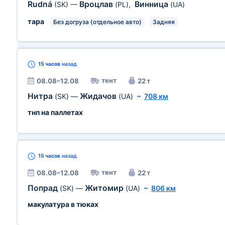
Rudná
Вроцлав
Винница
(SK)
—
(PL)
,
(UA)
тара
Без догруза (отдельное авто)
Задняя
15 часов
назад
тент
08.08–12.08
22 т
Нитра
Жидачов
(SK)
—
(UA)
~
708 км
тнп на паллетах
15 часов
назад
тент
08.08–12.08
22 т
Попрад
Житомир
(SK)
—
(UA)
~
806 км
макулатура в тюках