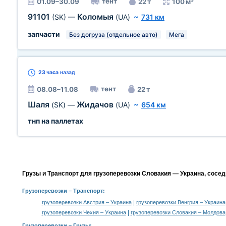
тент
01.09–30.09
22 т
100 м³
91101
Коломыя
(SK)
—
(UA)
~
731 км
запчасти
Без догруза (отдельное авто)
Мега
23 часа
назад
тент
08.08–11.08
22 т
Шаля
Жидачов
(SK)
—
(UA)
~
654 км
тнп на паллетах
Грузы и Транспорт для грузоперевозки Словакия — Украина, сосе
Грузоперевозки
– Транспорт:
|
грузоперевозки Австрия – Украина
грузоперевозки Венгрия – Украина
|
грузоперевозки Чехия – Украина
грузоперевозки Словакия – Молдова
Грузоперевозки –
Грузы
: