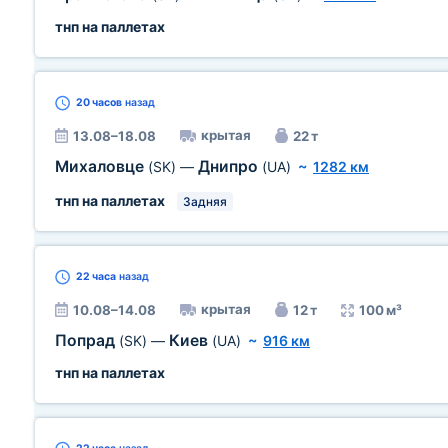
тнп на паллетах
20 часов
назад
крытая
13.08–18.08
22 т
Михаловце
Днипро
(SK)
—
(UA)
~
1282 км
тнп на паллетах
Задняя
22 часа
назад
крытая
10.08–14.08
12 т
100 м³
Попрад
Киев
(SK)
—
(UA)
~
916 км
тнп на паллетах