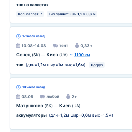
тнп на паллетах
Кол. паллет: 7
Тип паллет: EUR 1,2 x 0,8 м
17 часов
назад
тент
10.08–14.08
0,33 т
Сенец
Киев
(SK)
—
(UA)
~
1190 км
тнп
(длн=
1,2м
шир=
1м
выс=
1,6м
)
Догруз
18 часов
назад
любой
08.08
2 т
Матушково
Киев
(SK)
—
(UA)
аккумуляторы
(длн=
1,2м
шир=
0,6м
выс=
1,5м
)