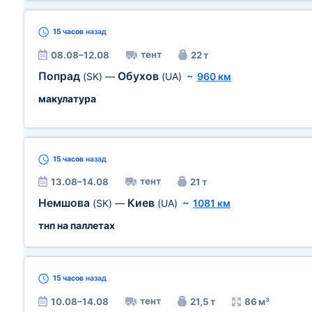
15 часов
назад
тент
08.08–12.08
22 т
Попрад
Обухов
(SK)
—
(UA)
~
960 км
макулатура
15 часов
назад
тент
13.08–14.08
21 т
Немшова
Киев
(SK)
—
(UA)
~
1081 км
тнп на паллетах
15 часов
назад
тент
10.08–14.08
21,5 т
86 м³