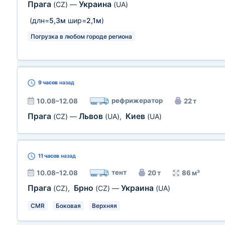
Прага
Украина
(CZ)
—
(UA)
(длн=
5,3м
шир=
2,1м
)
Погрузка в любом городе региона
9 часов
назад
рефрижератор
10.08–12.08
22 т
Прага
Львов
Киев
(CZ)
—
(UA)
,
(UA)
11 часов
назад
тент
10.08–12.08
20 т
86 м³
Прага
Брно
Украина
(CZ)
,
(CZ)
—
(UA)
CMR
Боковая
Верхняя