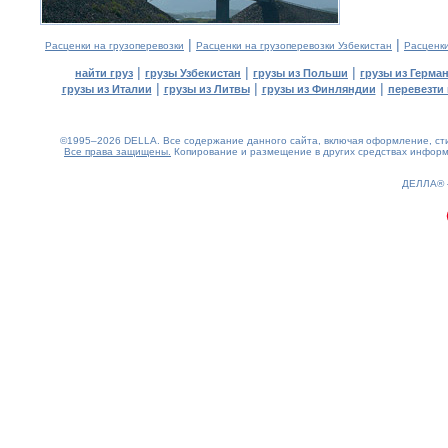
|
|
Расценки на грузоперевозки
Расценки на грузоперевозки Узбекистан
Расценк
|
|
|
найти груз
грузы Узбекистан
грузы из Польши
грузы из Герма
|
|
|
грузы из Италии
грузы из Литвы
грузы из Финляндии
перевезти 
©1995–2026 DELLA. Все содержание данного сайта, включая оформление, стил
Все права защищены.
Копирование и размещение в других средствах информа
0.13(aws4)
060826-03:40:29
ДЕЛЛА®