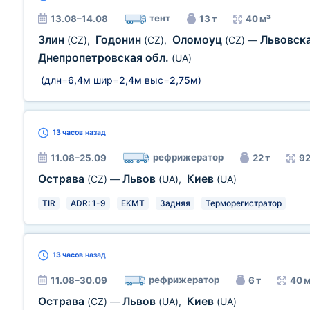
тент
13.08–14.08
13 т
40 м³
Злин
Годонин
Оломоуц
Львовска
(CZ)
,
(CZ)
,
(CZ)
—
Днепропетровская обл.
(UA)
(длн=
6,4м
шир=
2,4м
выс=
2,75м
)
13 часов
назад
рефрижератор
11.08–25.09
22 т
92
Острава
Львов
Киев
(CZ)
—
(UA)
,
(UA)
TIR
ADR: 1-9
EKMT
Задняя
Терморегистратор
13 часов
назад
рефрижератор
11.08–30.09
6 т
40 м
Острава
Львов
Киев
(CZ)
—
(UA)
,
(UA)