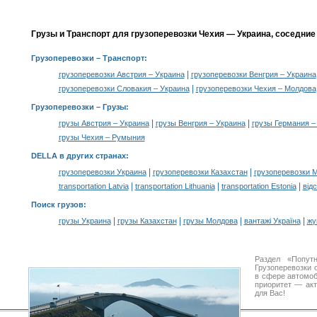
Грузы и Транспорт для грузоперевозки Чехия — Украина, соседние
Грузоперевозки
– Транспорт:
|
грузоперевозки Австрия – Украина
грузоперевозки Венгрия – Украина
|
грузоперевозки Словакия – Украина
грузоперевозки Чехия – Молдова
Грузоперевозки –
Грузы
:
|
|
грузы Австрия – Украина
грузы Венгрия – Украина
грузы Германия –
грузы Чехия – Румыния
DELLA в других странах
:
|
|
грузоперевозки Украина
грузоперевозки Казахстан
грузоперевозки 
|
|
|
transportation Latvia
transportation Lithuania
transportation Estonia
від
Поиск грузов
:
|
|
|
|
грузы Украина
грузы Казахстан
грузы Молдова
вантажі Україна
жү
Раздел «Попут
Грузоперевозки 
в сфере автомо
приоритет — акт
для Вас!