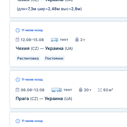
(длн=
7,3м
шир=
2,48м
выс=
2,8м
)
11 часов
назад
тент
12.08–15.08
2 т
Чехия
Украина
(CZ)
—
(UA)
Растентовка
Постоянно
11 часов
назад
тент
06.08–12.08
20 т
92 м³
Прага
Украина
(CZ)
—
(UA)
11 часов
назад