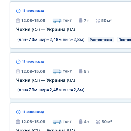
11 часов
назад
тент
12.08–15.08
7 т
50 м³
Чехия
Украина
(CZ)
—
(UA)
(длн=
7,3м
шир=
2,48м
выс=
2,8м
)
Растентовка
Постоя
11 часов
назад
тент
12.08–15.08
5 т
Чехия
Украина
(CZ)
—
(UA)
(длн=
7,3м
шир=
2,45м
выс=
2,8м
)
11 часов
назад
тент
12.08–15.08
4 т
50 м³
Чехия
Украина
(CZ)
—
(UA)