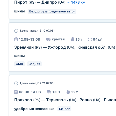
Пирот
Днипро
(RS)
—
(UA)
~
1473 км
шины
Без догруза (отдельное авто)
1 день
назад (13:10 07.08)
крытая
12.08–13.08
15 т
94 м³
Зренянин
Ужгород
Киевская обл.
(RS)
—
(UA)
,
(UA)
шины
CMR
Задняя
1 день
назад (12:21 07.08)
тент
08.08–14.08
22 т
Прахово
Тернополь
Ровно
Льво
(RS)
—
(UA)
,
(UA)
,
удобрения неопасные
Біг-бег