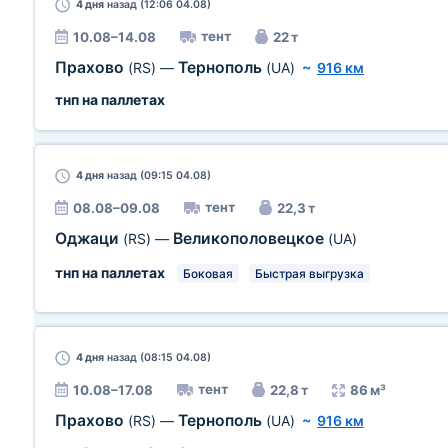
4 дня
назад (12:06 04.08)
тент
10.08–14.08
22 т
Прахово
Тернополь
(RS)
—
(UA)
~
916 км
тнп на паллетах
4 дня
назад (09:15 04.08)
тент
08.08–09.08
22,3 т
Оджаци
Великополовецкое
(RS)
—
(UA)
тнп на паллетах
Боковая
Быстрая выгрузка
4 дня
назад (08:15 04.08)
тент
10.08–17.08
22,8 т
86 м³
Прахово
Тернополь
(RS)
—
(UA)
~
916 км