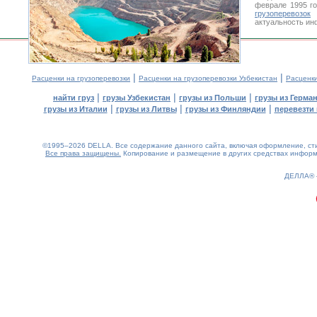
феврале 1995 г
грузоперевозок
У
актуальность ин
|
|
Расценки на грузоперевозки
Расценки на грузоперевозки Узбекистан
Расценк
|
|
|
найти груз
грузы Узбекистан
грузы из Польши
грузы из Герма
|
|
|
грузы из Италии
грузы из Литвы
грузы из Финляндии
перевезти 
©1995–2026 DELLA. Все содержание данного сайта, включая оформление, стил
Все права защищены.
Копирование и размещение в других средствах информа
0.15(aws4)
080826-17:47:53
ДЕЛЛА®