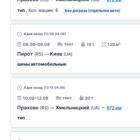
тнп
, Кол. машин:
5
Без догруза (отдельное авто)
4 дня
назад (13:59 04.08)
тент
08.08–09.08
16 т
120 м³
Пирот
Киев
(RS)
—
(UA)
шины автомобильные
4 дня
назад (13:15 04.08)
тент
10.08–12.08
20 т
Прахово
Хмельницкий
(RS)
—
(UA)
~
972 км
тнп