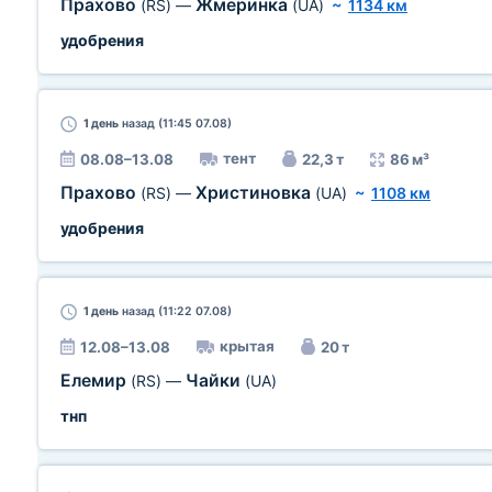
Прахово
Жмеринка
(RS)
—
(UA)
~
1134 км
удобрения
1 день
назад (11:45 07.08)
тент
08.08–13.08
22,3 т
86 м³
Прахово
Христиновка
(RS)
—
(UA)
~
1108 км
удобрения
1 день
назад (11:22 07.08)
крытая
12.08–13.08
20 т
Елемир
Чайки
(RS)
—
(UA)
тнп