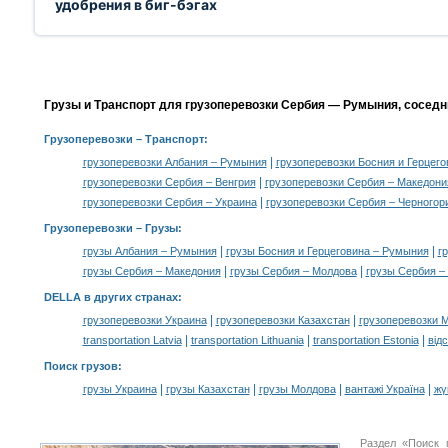
удобрения в биг-бэгах
Грузы и Транспорт для грузоперевозки Сербия — Румыния, соседн
Грузоперевозки
– Транспорт:
|
грузоперевозки Албания – Румыния
грузоперевозки Босния и Герцег
|
грузоперевозки Сербия – Венгрия
грузоперевозки Сербия – Македони
|
грузоперевозки Сербия – Украина
грузоперевозки Сербия – Черногор
Грузоперевозки –
Грузы
:
|
|
грузы Албания – Румыния
грузы Босния и Герцеговина – Румыния
г
|
|
грузы Сербия – Македония
грузы Сербия – Молдова
грузы Сербия –
DELLA в других странах
:
|
|
грузоперевозки Украина
грузоперевозки Казахстан
грузоперевозки 
|
|
|
transportation Latvia
transportation Lithuania
transportation Estonia
від
Поиск грузов
:
|
|
|
|
грузы Украина
грузы Казахстан
грузы Молдова
вантажі Україна
жү
Раздел «Поиск 