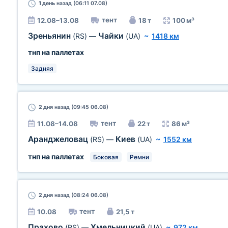
1 день
назад (06:11 07.08)
тент
12.08–13.08
18 т
100 м³
Зреньянин
Чайки
(RS)
—
(UA)
~
1418 км
тнп на паллетах
Задняя
2 дня
назад (09:45 06.08)
тент
11.08–14.08
22 т
86 м³
Аранджеловац
Киев
(RS)
—
(UA)
~
1552 км
тнп на паллетах
Боковая
Ремни
2 дня
назад (08:24 06.08)
тент
10.08
21,5 т
Прахово
Хмельницкий
(RS)
—
(UA)
~
972 км