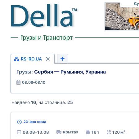
Су
RS-RO,UA
Грузы:
Сербия — Румыния, Украина
08.08–08.10
Найдено
16
, на странице:
25
23 часа
назад
крытая
08.08–13.08
16 т
120 м³