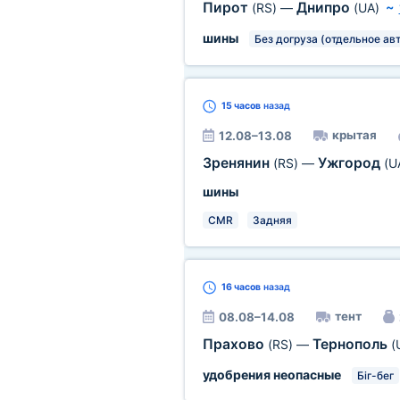
Пирот
Днипро
(RS)
—
(UA)
~
шины
Без догруза (отдельное авт
15 часов
назад
крытая
12.08–13.08
Зренянин
Ужгород
(RS)
—
(U
шины
CMR
Задняя
16 часов
назад
тент
08.08–14.08
Прахово
Тернополь
(RS)
—
(
удобрения неопасные
Біг-бег