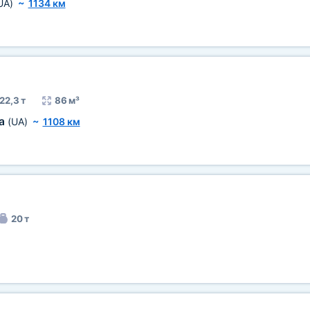
UA)
~
1134 км
22,3 т
86 м³
ка
(UA)
~
1108 км
20 т