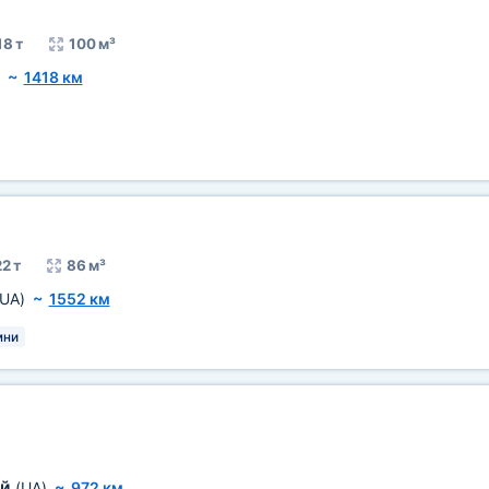
18 т
100 м³
~
1418 км
2 т
86 м³
(UA)
~
1552 км
мни
ий
(UA)
~
972 км