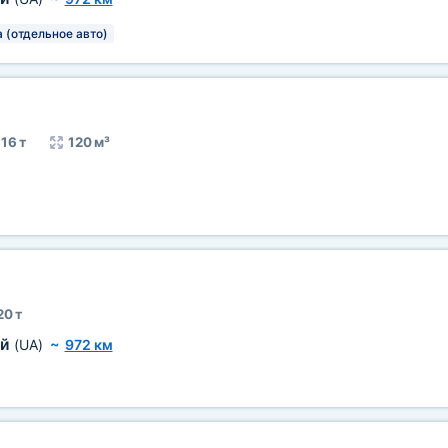
а (отдельное авто)
16 т
120 м³
20 т
ий
(UA)
~
972 км