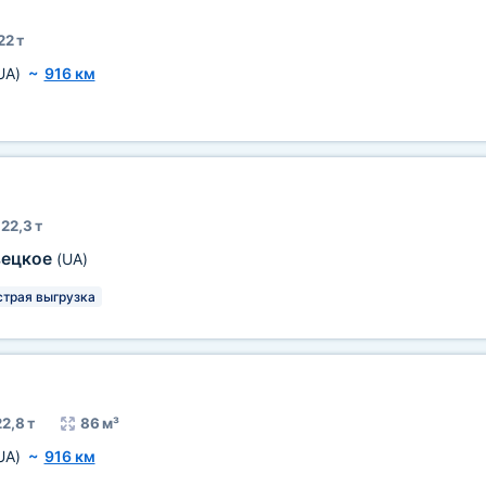
22 т
UA)
~
916 км
22,3 т
вецкое
(UA)
трая выгрузка
2,8 т
86 м³
UA)
~
916 км