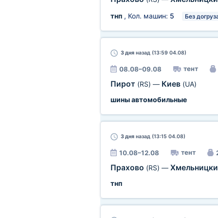
тнп
, Кол. машин:
5
Без догруз
3 дня
назад (13:59 04.08)
тент
08.08–09.08
Пирот
Киев
(RS)
—
(UA)
шины автомобильные
3 дня
назад (13:15 04.08)
тент
10.08–12.08
Прахово
Хмельницк
(RS)
—
тнп