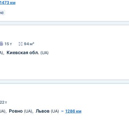
1473 км
о)
15 т
94 м³
Киевская обл.
A)
,
(UA)
22 т
Ровно
Львов
UA)
,
(UA)
,
(UA)
~
1286 км