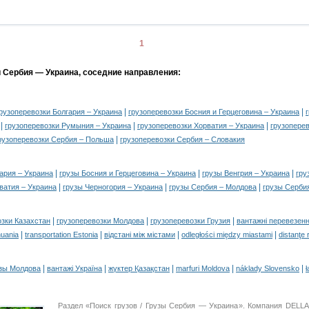
1
и Сербия — Украина, соседние направления:
|
|
рузоперевозки Болгария – Украина
грузоперевозки Босния и Герцеговина – Украина
|
|
|
грузоперевозки Румыния – Украина
грузоперевозки Хорватия – Украина
грузоперев
|
рузоперевозки Сербия – Польша
грузоперевозки Сербия – Словакия
|
|
|
ария – Украина
грузы Босния и Герцеговина – Украина
грузы Венгрия – Украина
гру
|
|
|
ватия – Украина
грузы Черногория – Украина
грузы Сербия – Молдова
грузы Серби
|
|
|
озки Казахстан
грузоперевозки Молдова
грузоперевозки Грузия
вантажні перевезенн
|
|
|
|
huania
transportation Estonia
відстані між містами
odległości między miastami
distanţe 
|
|
|
|
|
зы Молдова
вантажі Україна
жүктер Қазақстан
marfuri Moldova
náklady Slovensko
ł
Раздел «Поиск грузов / Грузы Сербия — Украина». Компания DELL