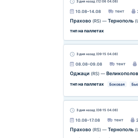
3 дня
назад (12:06 04.08)
тент
10.08–14.08
Прахово
Тернополь
(RS)
—
(
тнп на паллетах
3 дня
назад (09:15 04.08)
тент
08.08–09.08
Оджаци
Великополо
(RS)
—
тнп на паллетах
Боковая
Быс
3 дня
назад (08:15 04.08)
тент
10.08–17.08
2
Прахово
Тернополь
(RS)
—
(