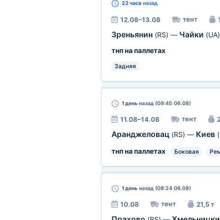
22 часа
назад
тент
12.08–13.08
Зреньянин
Чайки
(RS)
—
(UA)
тнп на паллетах
Задняя
1 день
назад (09:45 06.08)
тент
11.08–14.08
2
Аранджеловац
Киев
(RS)
—
тнп на паллетах
Боковая
Ре
1 день
назад (08:24 06.08)
тент
10.08
21,5 т
Прахово
Хмельницк
(RS)
—