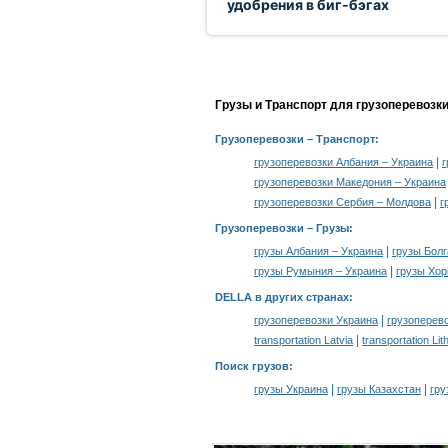
удобрения в биг-бэгах
Грузы и Транспорт для грузоперевозк
Грузоперевозки
– Транспорт:
|
грузоперевозки Албания – Украина
г
грузоперевозки Македония – Украина
|
грузоперевозки Сербия – Молдова
г
Грузоперевозки –
Грузы
:
|
грузы Албания – Украина
грузы Болг
|
грузы Румыния – Украина
грузы Хор
DELLA в других странах
:
|
грузоперевозки Украина
грузоперев
|
transportation Latvia
transportation Lit
Поиск грузов
:
|
|
грузы Украина
грузы Казахстан
гру