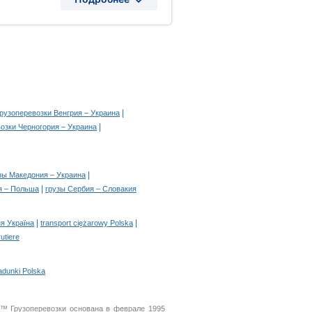
|
грузоперевозки Венгрия – Украина
|
озки Черногория – Украина
|
зы Македония – Украина
|
я – Польша
грузы Сербия – Словакия
|
|
я Україна
transport ciężarowy Polska
rutiere
adunki Polska
A™ Грузоперевозки основана в феврале 1995