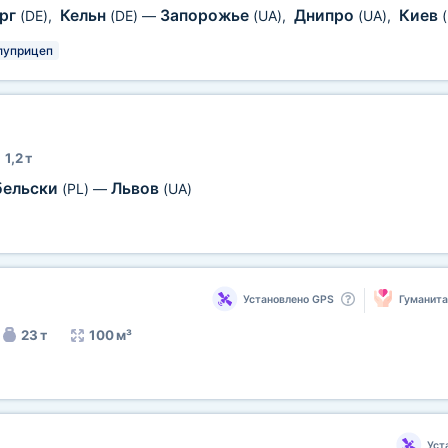
рг
Кельн
Запорожье
Днипро
Киев
(DE)
,
(DE)
—
(UA)
,
(UA)
,
луприцеп
1,2 т
бельски
Львов
(PL)
—
(UA)
Установлено GPS
Гуманит
23 т
100 м³
Уст