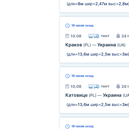
(длн=
8м
шир=
2,47м
выс=
2,8м
16 часов
назад
тент
10.08
24 т
Краков
Украина
(PL)
—
(UA)
(длн=
13,6м
шир=
2,5м
выс=
3м
16 часов
назад
тент
10.08
24 т
Катовице
Украина
(PL)
—
(UA
(длн=
13,6м
шир=
2,5м
выс=
3м
16 часов
назад