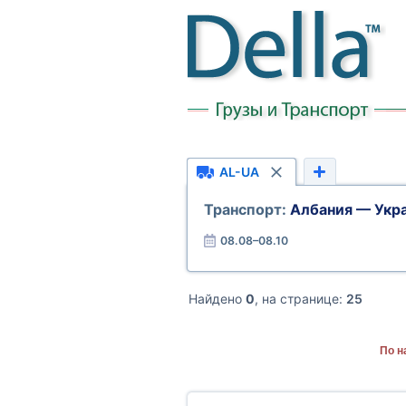
AL-UA
Транспорт:
Албания — Укр
08.08–08.10
Найдено
0
, на странице:
25
По н