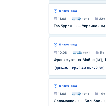
15 часов
назад
тент
11.08
22 т
Гамбург
Украина
(DE)
—
(UA)
15 часов
назад
тент
10.08
5 т
Франкфурт-на-Майне
(DE)
,
(длн=
3м
шир=
2,4м
выс=
2,8м
)
15 часов
назад
тент
11.08
14 т
Саламанка
Бильбао
(ES)
,
(ES