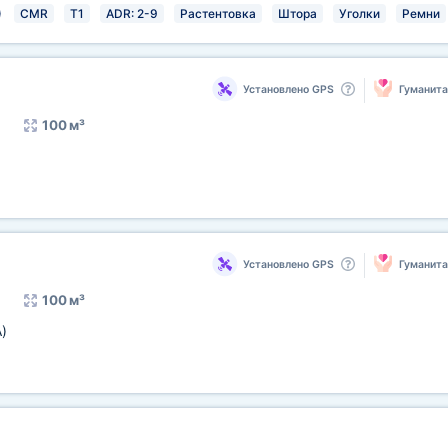
)
CMR
T1
ADR: 2-9
Растентовка
Штора
Уголки
Ремни
Установлено GPS
Гуманит
100 м³
)
Установлено GPS
Гуманит
100 м³
)
)