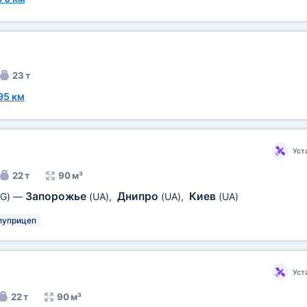
23 т
95 км
Уст
22 т
90 м³
Запорожье
Днипро
Киев
G)
—
(UA)
,
(UA)
,
(UA)
луприцеп
Уст
22 т
90 м³