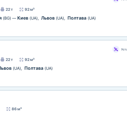
22 т
92 м³
я
Киев
Львов
Полтава
(BG)
—
(UA)
,
(UA)
,
(UA)
Уст
22 т
92 м³
Львов
Полтава
(UA)
,
(UA)
86 м³