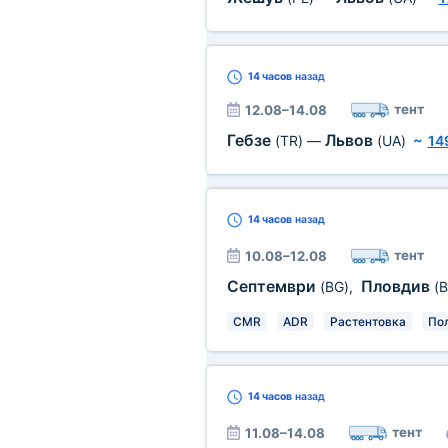
14 часов
назад
тент
12.08–14.08
Гебзе
Львов
(TR)
—
(UA)
~
14
14 часов
назад
тент
10.08–12.08
Септември
Пловдив
(BG)
,
(B
CMR
ADR
Растентовка
По
14 часов
назад
тент
11.08–14.08