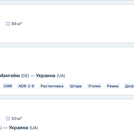
86 м³
Мангейм
Украина
(DE)
—
(UA)
CMR
ADR: 2-9
Растентовка
Штора
Уголки
Ремни
Догр
50 м³
Украина
)
—
(UA)