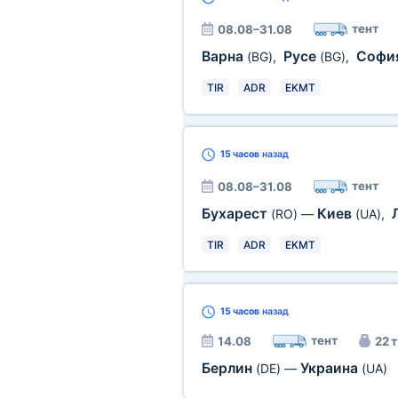
тент
08.08–31.08
Варна
Русе
Софи
(BG)
,
(BG)
,
TIR
ADR
EKMT
15 часов
назад
тент
08.08–31.08
Бухарест
Киев
(RO)
—
(UA)
,
TIR
ADR
EKMT
15 часов
назад
тент
14.08
22 т
Берлин
Украина
(DE)
—
(UA)