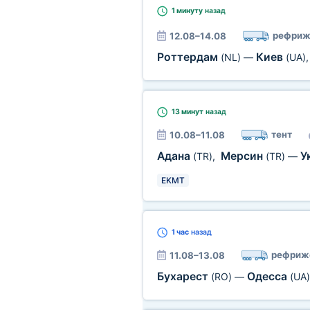
1 минуту
назад
рефриж
12.08–14.08
Роттердам
Киев
(NL)
—
(UA)
13 минут
назад
тент
10.08–11.08
Адана
Мерсин
У
(TR)
,
(TR)
—
EKMT
1 час
назад
рефриж
11.08–13.08
Бухарест
Одесса
(RO)
—
(UA)