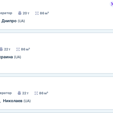
ератор
20 т
86 м³
Днипро
,
(UA)
22 т
86 м³
краина
(UA)
ератор
22 т
86 м³
Николаев
,
(UA)