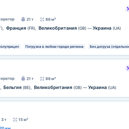
ератор
21 т
86 м³
Франция
Великобритания
Украина
T)
,
(FR)
,
(GB)
—
(UA)
олуприцеп
Погрузка в любом городе региона
Без догруза (отдельно
ератор
21 т
86 м³
Бельгия
Великобритания
Украина
,
(BE)
,
(GB)
—
(UA)
3 т
15 м³
70 км