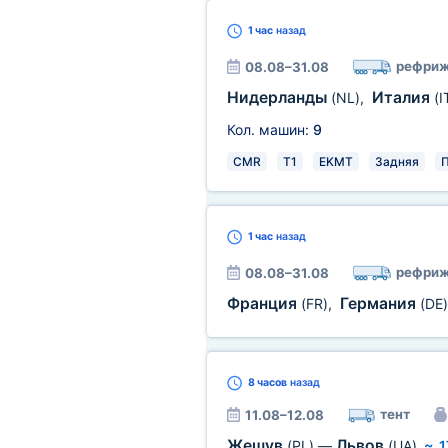
1 час
назад
рефриж
08.08–31.08
Нидерланды
Италия
(NL)
,
(I
Кол. машин:
9
CMR
T1
EKMT
Задняя
П
1 час
назад
рефриж
08.08–31.08
Франция
Германия
(FR)
,
(DE)
8 часов
назад
тент
11.08–12.08
Жешув
Львов
(PL)
—
(UA)
~
1