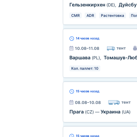
Гельзенкирхен
Дуйсбу
(DE)
,
CMR
ADR
Растентовка
По
14 часов
назад
тент
10.08–11.08
Варшава
Томашув-Лю
(PL)
,
Кол. паллет: 10
15 часов
назад
тент
08.08–10.08
Прага
Украина
(CZ)
—
(UA)
15 часов
назад