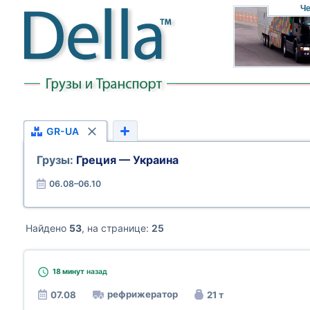
Че
GR-UA
Грузы:
Греция — Украина
06.08–06.10
Найдено
53
, на странице:
25
18 минут
назад
рефрижератор
07.08
21 т