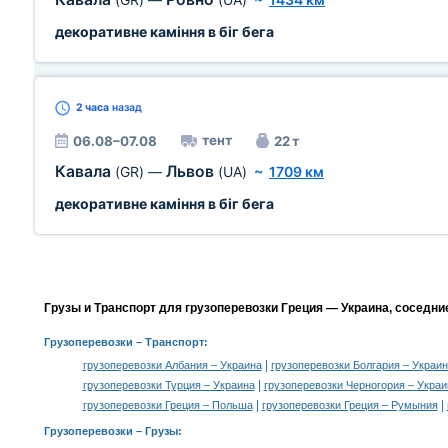
декоративне каміння в біг бега
2 часа
назад
тент
06.08–07.08
22 т
Кавала
Львов
(GR)
—
(UA)
~
1709 км
декоративне каміння в біг бега
Грузы и Транспорт для грузоперевозки Греция — Украина, соседни
Грузоперевозки
– Транспорт:
|
грузоперевозки Албания – Украина
грузоперевозки Болгария – Украин
|
грузоперевозки Турция – Украина
грузоперевозки Черногория – Украи
|
|
грузоперевозки Греция – Польша
грузоперевозки Греция – Румыния
Грузоперевозки –
Грузы
: