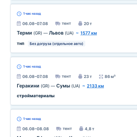
1 час
назад
тент
06.08–07.08
20 т
Терми
Львов
(GR)
—
(UA)
~
1577 км
тнп
Без догруза (отдельное авто)
1 час
назад
тент
06.08–07.08
23 т
86 м³
Геракини
Сумы
(GR)
—
(UA)
~
2133 км
стройматериалы
1 час
назад
тент
06.08–08.08
4,8 т