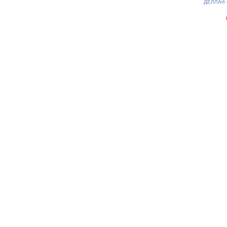
ДЕЛЛА®