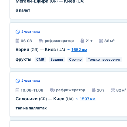
Мегали-Ефира
Киев
(GR)
—
(UA)
6 палет
2 часа
назад
рефрижератор
06.08
21 т
86 м³
Верия
Киев
(GR)
—
(UA)
~
1652 км
фрукты
CMR
Задняя
Срочно
Только перевозчик
2 часа
назад
рефрижератор
10.08–11.08
20 т
82 м³
Салоники
Киев
(GR)
—
(UA)
~
1597 км
тнп на паллетах