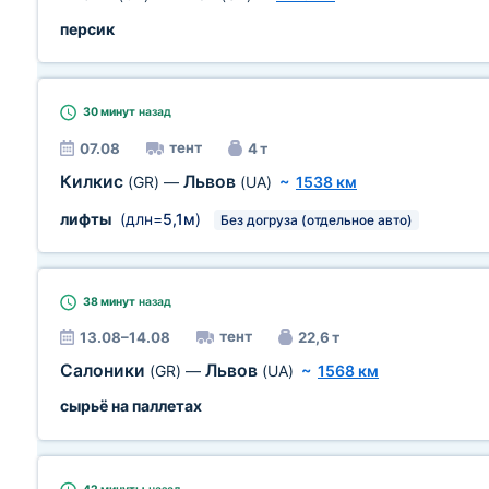
персик
30 минут
назад
тент
07.08
4 т
Килкис
Львов
(GR)
—
(UA)
~
1538 км
лифты
(длн=
5,1м
)
Без догруза (отдельное авто)
38 минут
назад
тент
13.08–14.08
22,6 т
Салоники
Львов
(GR)
—
(UA)
~
1568 км
сырьё на паллетах