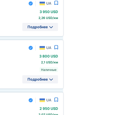
UA
3
950 USD
2,26 USD/км
Подробнее
UA
3
800 USD
2,1 USD/км
Наличные
Подробнее
UA
2
950 USD
2,07 USD/км