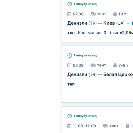
1 минуту
назад
тент
07.08
10 т
Денизли
Киев
(TR)
—
(UA)
~
тнп
, Кол. машин:
3
(выс=
2,95
1 минуту
назад
тент
07.08
7–8 т
Денизли
Белая Церк
(TR)
—
тнп
1 минуту
назад
тент
11.08–12.08
1