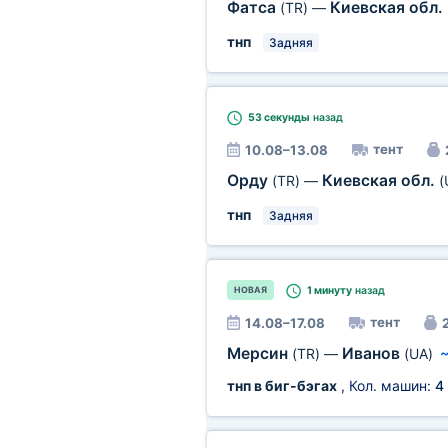
Фатса
Киевская обл.
(TR)
—
тнп
Задняя
53 секунды
назад
тент
10.08–13.08
Орду
Киевская обл.
(TR)
—
(
тнп
Задняя
1 минуту
назад
НОВАЯ
тент
14.08–17.08
2
Мерсин
Иванов
(TR)
—
(UA)
тнп в биг-бэгах
, Кол. машин:
4