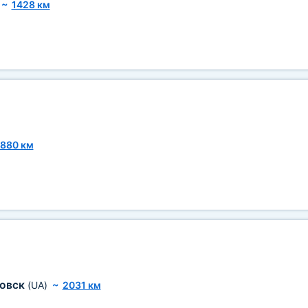
~
1428 км
1880 км
ковск
(UA)
~
2031 км