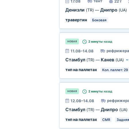
тент
17.08
22 т
Денизли
Днипро
(TR)
—
(UA)
травертин
Боковая
2 минуты
назад
НОВАЯ
рефрижера
11.08–14.08
Стамбул
Канев
(TR)
—
(UA)
тнп на паллетах
Кол. паллет: 29
2 минуты
назад
НОВАЯ
рефрижера
12.08–14.08
Стамбул
Днипро
(TR)
—
(UA)
тнп на паллетах
CMR
Задня