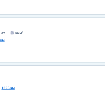
10 т
86 м³
 км
~
1223 км