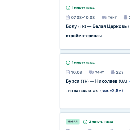
1 минуту
назад
тент
07.08–10.08
Болу
Белая Церковь
(TR)
—
(
стройматериалы
1 минуту
назад
тент
10.08
22 т
Бурса
Николаев
(TR)
—
(UA)
тнп на паллетах
(выс=
2,8м
)
2 минуты
назад
НОВАЯ