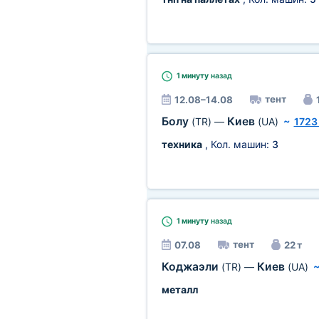
1 минуту
назад
тент
12.08–14.08
Болу
Киев
(TR)
—
(UA)
~
1723
техника
, Кол. машин:
3
1 минуту
назад
тент
07.08
22 т
Коджаэли
Киев
(TR)
—
(UA)
металл