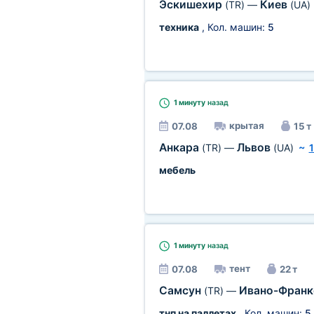
Эскишехир
Киев
(TR)
—
(UA)
техника
, Кол. машин:
5
1 минуту
назад
крытая
07.08
15 т
Анкара
Львов
(TR)
—
(UA)
~
мебель
1 минуту
назад
тент
07.08
22 т
Самсун
Ивано-Фран
(TR)
—
тнп на паллетах
, Кол. машин:
5