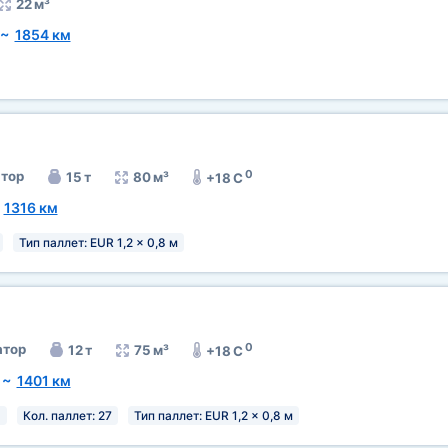
22 м³
~
1854 км
0
тор
15 т
80 м³
+18 C
~
1316 км
Тип паллет: EUR 1,2 x 0,8 м
0
тор
12 т
75 м³
+18 C
~
1401 км
я
Кол. паллет: 27
Тип паллет: EUR 1,2 x 0,8 м