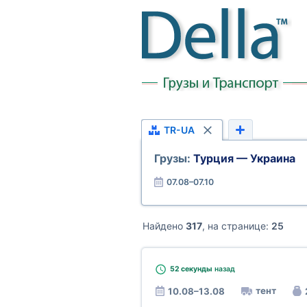
TR-UA
Грузы:
Турция — Украина
07.08–07.10
Найдено
317
, на странице:
25
52 секунды
назад
тент
10.08–13.08