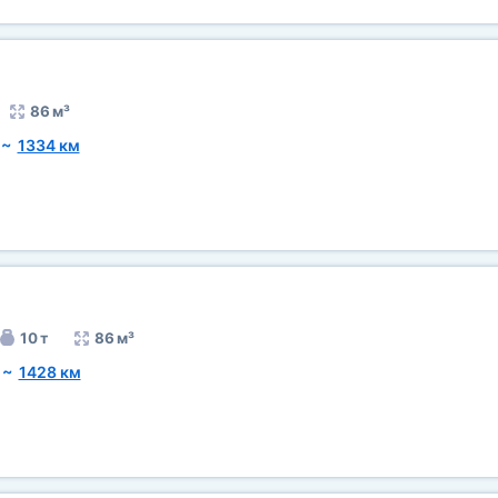
86 м³
~
1334 км
10 т
86 м³
~
1428 км