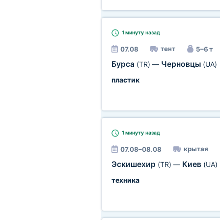
1 минуту
назад
тент
07.08
5–6 т
Бурса
Черновцы
(TR)
—
(UA)
пластик
1 минуту
назад
крытая
07.08–08.08
Эскишехир
Киев
(TR)
—
(UA)
техника