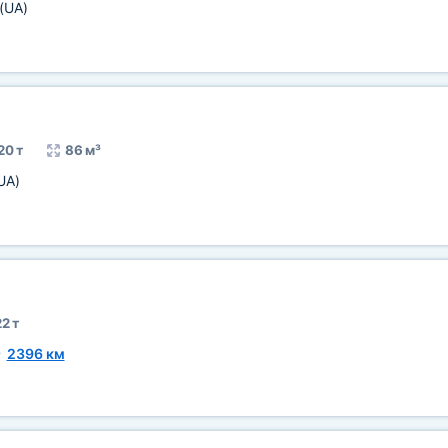
(UA)
20 т
86 м³
UA)
2 т
~
2396 км