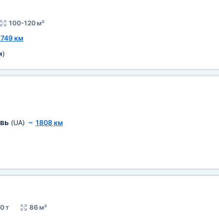
100-120 м³
1749 км
м
)
овь
(UA)
~
1808 км
0 т
86 м³