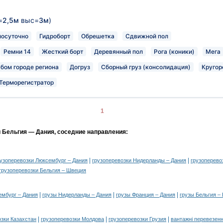
=
2,5м
выс=
3м
)
лосуточно
Гидроборт
Обрешетка
Сдвижной пол
Ремни 14
Жесткий борт
Деревянный пол
Рога (коники)
Мега
юбом городе региона
Догруз
Сборный груз (консолидация)
Кругор
Терморегистратор
1
и Бельгия — Дания, соседние направления:
|
|
рузоперевозки Люксембург – Дания
грузоперевозки Нидерланды – Дания
грузоперево
грузоперевозки Бельгия – Швеция
|
|
|
ембург – Дания
грузы Нидерланды – Дания
грузы Франция – Дания
грузы Бельгия –
|
|
|
озки Казахстан
грузоперевозки Молдова
грузоперевозки Грузия
вантажні перевезенн