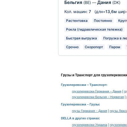
Бельгия
Дания
(BE)
—
(DK)
Кол. машин:
7
(длн=
13,6м
шир
Растентовка
Постоянно
Круг
Рокла (гидравлическая тележка)
Быстрая выгрузка
Погрузка в л
Срочно
Скоропорт
Паром
Грузы и Транспорт для грузоперевозк
Грузоперевозки
– Транспорт:
|
грузоперевозки Германия – Дания
г
|
грузоперевозки Бельгия – Норвегия
Грузоперевозки –
Грузы
:
|
грузы Германия – Дания
грузы Люкс
DELLA в других странах
:
|
грузоперевозки Украина
грузоперев