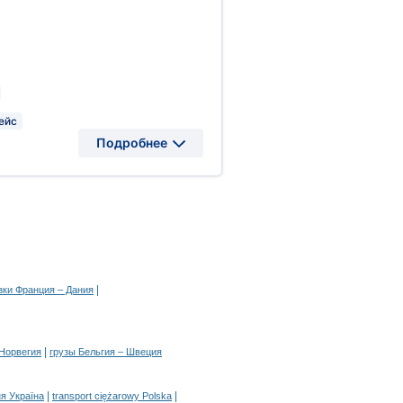
ейс
Подробнее
|
зки Франция – Дания
|
 Норвегия
грузы Бельгия – Швеция
|
|
я Україна
transport ciężarowy Polska