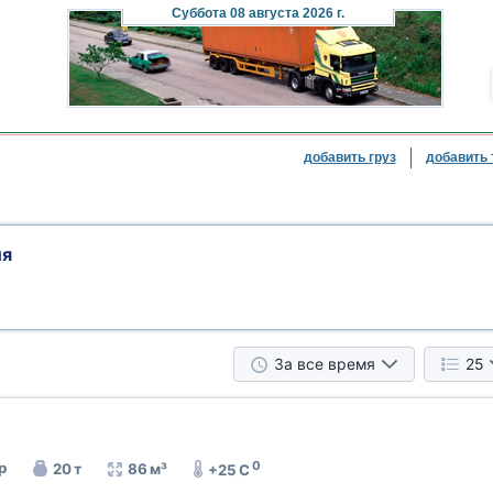
Суббота
08 августа 2026 г.
добавить груз
добавить 
ия
За все время
25
0
р
20 т
86 м³
+25 C