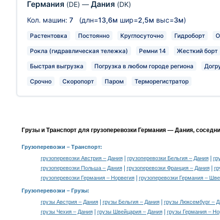
Германия
Дания
(DE)
—
(DK)
Кол. машин:
7
(длн=
13,6м
шир=
2,5м
выс=
3м
)
Растентовка
Постоянно
Круглосуточно
Гидроборт
О
Рокла (гидравлическая тележка)
Ремни 14
Жесткий борт
Быстрая выгрузка
Погрузка в любом городе региона
Догр
Срочно
Скоропорт
Паром
Терморегистратор
Грузы и Транспорт для грузоперевозки Германия — Дания, соседн
Грузоперевозки
– Транспорт:
|
|
грузоперевозки Австрия – Дания
грузоперевозки Бельгия – Дания
гр
|
|
грузоперевозки Польша – Дания
грузоперевозки Франция – Дания
гр
|
грузоперевозки Германия – Норвегия
грузоперевозки Германия – Шв
Грузоперевозки –
Грузы
:
|
|
грузы Австрия – Дания
грузы Бельгия – Дания
грузы Люксембург – Д
|
|
грузы Чехия – Дания
грузы Швейцария – Дания
грузы Германия – Но