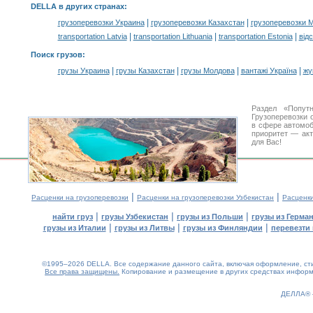
DELLA в других странах
:
|
|
грузоперевозки Украина
грузоперевозки Казахстан
грузоперевозки 
|
|
|
transportation Latvia
transportation Lithuania
transportation Estonia
від
Поиск грузов
:
|
|
|
|
грузы Украина
грузы Казахстан
грузы Молдова
вантажі Україна
жү
Раздел «Попут
Грузоперевозки 
в сфере автомо
приоритет — акт
для Вас!
|
|
Расценки на грузоперевозки
Расценки на грузоперевозки Узбекистан
Расценк
|
|
|
найти груз
грузы Узбекистан
грузы из Польши
грузы из Герма
|
|
|
грузы из Италии
грузы из Литвы
грузы из Финляндии
перевезти 
©1995–2026 DELLA. Все содержание данного сайта, включая оформление, стил
Все права защищены.
Копирование и размещение в других средствах информа
0.13(aws3)
080826-05:53:37
ДЕЛЛА®