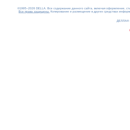
©1995–2026 DELLA. Все содержание данного сайта, включая оформление, стил
Все права защищены.
Копирование и размещение в других средствах информа
0.18(aws2)
100826-13:34:37
ДЕЛЛА®