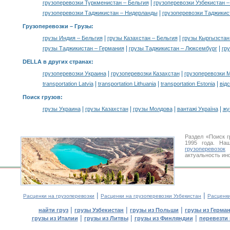
|
грузоперевозки Туркменистан – Бельгия
грузоперевозки Узбекистан –
|
грузоперевозки Таджикистан – Нидерланды
грузоперевозки Таджикис
Грузоперевозки –
Грузы
:
|
|
грузы Индия – Бельгия
грузы Казахстан – Бельгия
грузы Кыргызстан
|
|
грузы Таджикистан – Германия
грузы Таджикистан – Люксембург
гр
DELLA в других странах
:
|
|
грузоперевозки Украина
грузоперевозки Казахстан
грузоперевозки 
|
|
|
transportation Latvia
transportation Lithuania
transportation Estonia
від
Поиск грузов
:
|
|
|
|
грузы Украина
грузы Казахстан
грузы Молдова
вантажі Україна
жү
Раздел «Поиск 
1995 года. На
грузоперевозок
У
актуальность ин
|
|
Расценки на грузоперевозки
Расценки на грузоперевозки Узбекистан
Расценк
|
|
|
найти груз
грузы Узбекистан
грузы из Польши
грузы из Герма
|
|
|
грузы из Италии
грузы из Литвы
грузы из Финляндии
перевезти 