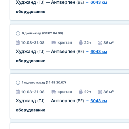
Худжанд
Антверпен
(TJ)
—
(BE)
~
6043 км
оборудование
6 дней
назад (08:02 04.08)
крытая
10.08–31.08
22 т
86 м³
Худжанд
Антверпен
(TJ)
—
(BE)
~
6043 км
оборудование
1 неделю
назад (14:49 30.07)
крытая
10.08–31.08
22 т
86 м³
Худжанд
Антверпен
(TJ)
—
(BE)
~
6043 км
оборудование