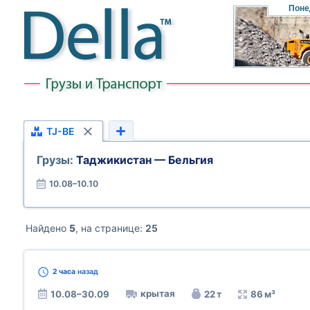
Поне
TJ-BE
Грузы:
Таджикистан — Бельгия
10.08–10.10
Найдено
5
, на странице:
25
2 часа
назад
крытая
10.08–30.09
22 т
86 м³