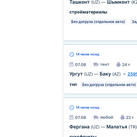
Ташкент
Шымкент
(UZ)
—
(K
стройматериалы
Без догруза (отдельное авто)
За
14 часов
назад
тент
07.08
24 т
Ургут
Баку
(UZ)
—
(AZ)
~
259
тнп
Без догруза (отдельное авто)
14 часов
назад
любой
07.08
22 т
Фергана
Малатья
(UZ)
—
(TR)
сухофрукты