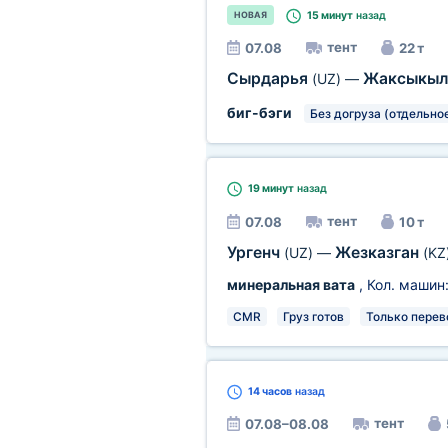
15 минут
назад
НОВАЯ
тент
07.08
22 т
Сырдарья
Жаксыкы
(UZ)
—
биг-бэги
Без догруза (отдельное
19 минут
назад
тент
07.08
10 т
Ургенч
Жезказган
(UZ)
—
(KZ
минеральная вата
, Кол. машин
CMR
Груз готов
Только перев
14 часов
назад
тент
07.08–08.08