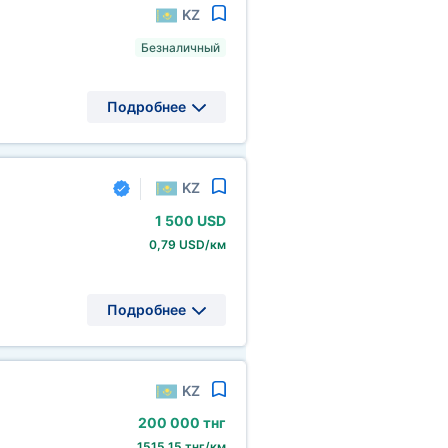
KZ
Безналичный
Подробнее
KZ
1
500 USD
0,79 USD/км
Подробнее
KZ
200
000 тнг
1515,15 тнг/км