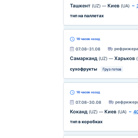
Ташкент
Киев
(UZ)
—
(UA)
~
тнп на паллетах
16 часов
назад
рефрижера
07.08–31.08
Самарканд
Харьков
(UZ)
—
сухофрукты
Груз готов
16 часов
назад
рефрижер
07.08–30.08
Коканд
Киев
(UZ)
—
(UA)
~
4
тнп в коробках