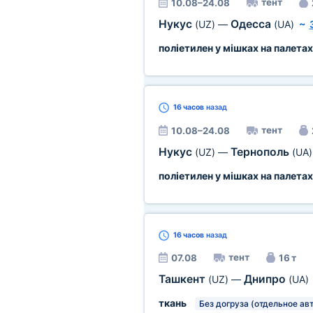
тент
10.08–24.08
Нукус
Одесса
(UZ)
—
(UA)
~
поліетилен у мішках на палетах
16 часов
назад
тент
10.08–24.08
Нукус
Тернополь
(UZ)
—
(UA)
поліетилен у мішках на палетах
16 часов
назад
тент
07.08
16 т
Ташкент
Днипро
(UZ)
—
(UA)
ткань
Без догруза (отдельное авт