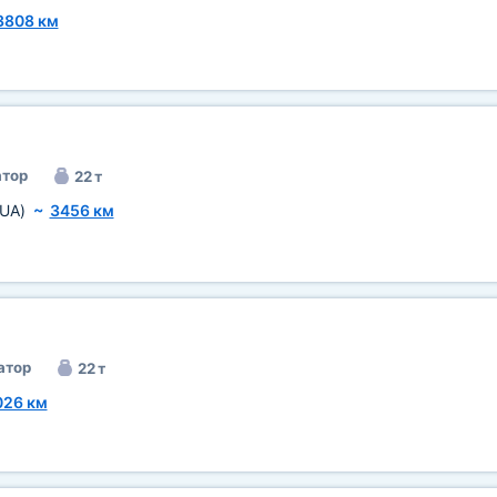
3808 км
тор
22 т
(UA)
~
3456 км
атор
22 т
026 км