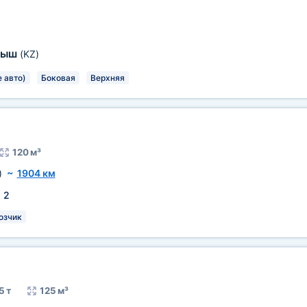
лыш
(KZ)
 авто)
Боковая
Верхняя
120 м³
)
~
1904 км
:
2
озчик
5 т
125 м³