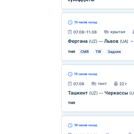
15 часов
назад
крытая
07.08–11.08
Фергана
Львов
(UZ)
—
(UA)
тнп
CMR
TIR
Задняя
15 часов
назад
тент
07.08
22 т
Ташкент
Черкассы
(UZ)
—
(U
тнп
16 часов
назад