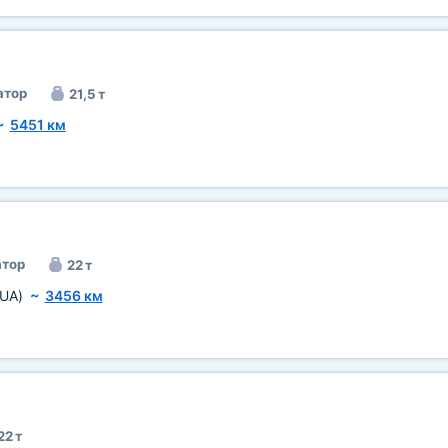
атор
21,5 т
~
5451 км
тор
22 т
(UA)
~
3456 км
22 т