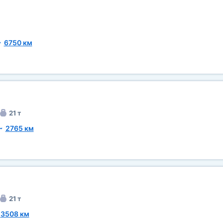
~
6750 км
21 т
~
2765 км
21 т
~
3508 км