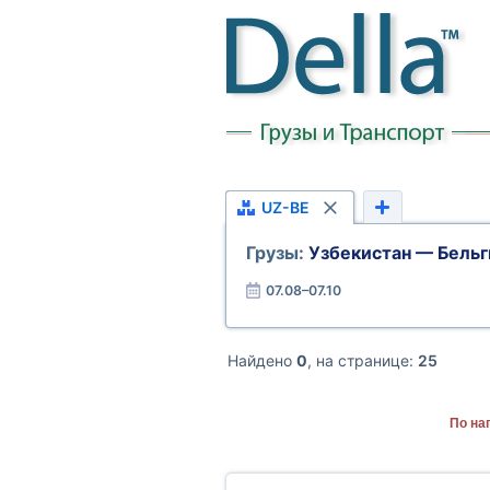
UZ-BE
Грузы:
Узбекистан — Бельг
07.08–07.10
Найдено
0
, на странице:
25
По на