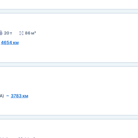
20 т
86 м³
~
4654 км
A)
~
3783 км