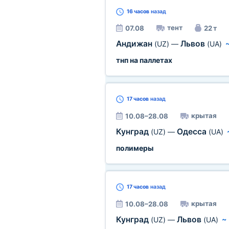
16 часов
назад
тент
07.08
22 т
Андижан
Львов
(UZ)
—
(UA)
тнп на паллетах
17 часов
назад
крытая
10.08–28.08
Кунград
Одесса
(UZ)
—
(UA)
полимеры
17 часов
назад
крытая
10.08–28.08
Кунград
Львов
(UZ)
—
(UA)