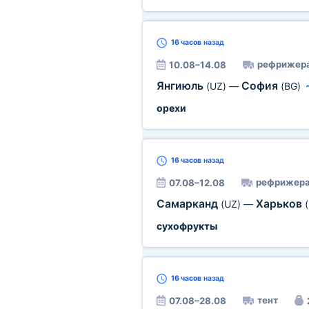
16 часов
назад
рефрижер
10.08–14.08
Янгиюль
София
(UZ)
—
(BG)
орехи
16 часов
назад
рефрижера
07.08–12.08
Самарканд
Харьков
(UZ)
—
сухофрукты
16 часов
назад
тент
07.08–28.08