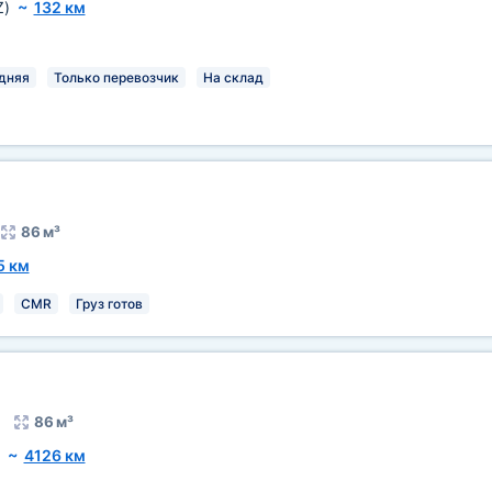
Z)
~
132 км
дняя
Только перевозчик
На склад
86 м³
5 км
CMR
Груз готов
86 м³
~
4126 км