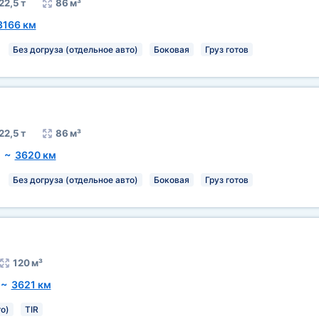
22,5 т
86 м³
3166 км
Без догруза (отдельное авто)
Боковая
Груз готов
22,5 т
86 м³
~
3620 км
Без догруза (отдельное авто)
Боковая
Груз готов
120 м³
~
3621 км
о)
TIR