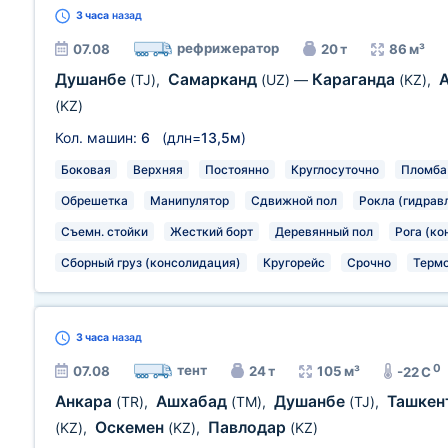
3 часа
назад
рефрижератор
07.08
20 т
86 м³
Душанбе
Самарканд
Караганда
(TJ)
,
(UZ)
—
(KZ)
,
(KZ)
Кол. машин:
6
(длн=
13,5м
)
Боковая
Верхняя
Постоянно
Круглосуточно
Пломба
Обрешетка
Манипулятор
Сдвижной пол
Рокла (гидрав
Съемн. стойки
Жесткий борт
Деревянный пол
Рога (ко
Сборный груз (консолидация)
Кругорейс
Срочно
Термо
3 часа
назад
0
тент
07.08
24 т
105 м³
-22 C
Анкара
Ашхабад
Душанбе
Ташкен
(TR)
,
(TM)
,
(TJ)
,
Оскемен
Павлодар
(KZ)
,
(KZ)
,
(KZ)