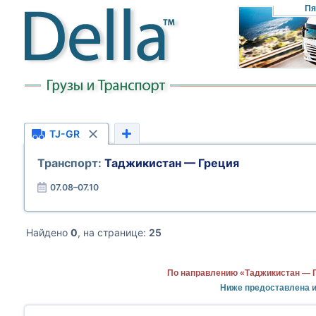
Пя
TJ-GR
Транспорт:
Таджикистан — Греция
07.08–07.10
Найдено
0
, на странице:
25
По направлению «Таджикистан — Г
Ниже предоставлена 