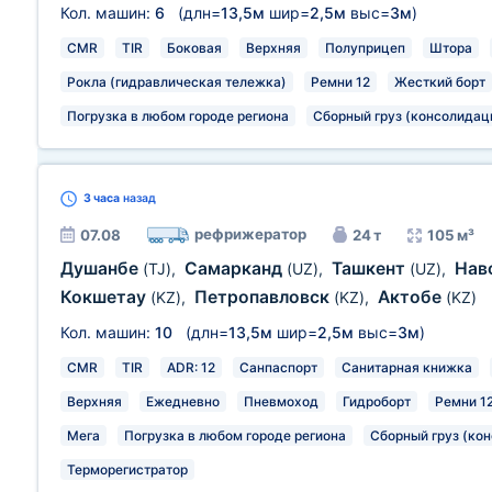
Кол. машин:
6
(длн=
13,5м
шир=
2,5м
выс=
3м
)
CMR
TIR
Боковая
Верхняя
Полуприцеп
Штора
Рокла (гидравлическая тележка)
Ремни 12
Жесткий борт
Погрузка в любом городе региона
Сборный груз (консолидац
3 часа
назад
рефрижератор
07.08
24 т
105 м³
Душанбе
Самарканд
Ташкент
Нав
(TJ)
,
(UZ)
,
(UZ)
,
Кокшетау
Петропавловск
Актобе
(KZ)
,
(KZ)
,
(KZ)
Кол. машин:
10
(длн=
13,5м
шир=
2,5м
выс=
3м
)
CMR
TIR
ADR: 12
Санпаспорт
Санитарная книжка
Верхняя
Ежедневно
Пневмоход
Гидроборт
Ремни 1
Мега
Погрузка в любом городе региона
Сборный груз (ко
Терморегистратор