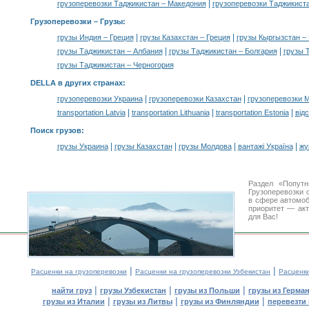
|
грузоперевозки Таджикистан – Македония
грузоперевозки Таджикист
Грузоперевозки –
Грузы
:
|
|
грузы Индия – Греция
грузы Казахстан – Греция
грузы Кыргызстан –
|
|
грузы Таджикистан – Албания
грузы Таджикистан – Болгария
грузы 
грузы Таджикистан – Черногория
DELLA в других странах
:
|
|
грузоперевозки Украина
грузоперевозки Казахстан
грузоперевозки 
|
|
|
transportation Latvia
transportation Lithuania
transportation Estonia
від
Поиск грузов
:
|
|
|
|
грузы Украина
грузы Казахстан
грузы Молдова
вантажі Україна
жү
Раздел «Попутн
Грузоперевозки 
в сфере автомо
приоритет — акт
для Вас!
|
|
Расценки на грузоперевозки
Расценки на грузоперевозки Узбекистан
Расценк
|
|
|
найти груз
грузы Узбекистан
грузы из Польши
грузы из Герма
|
|
|
грузы из Италии
грузы из Литвы
грузы из Финляндии
перевезти 