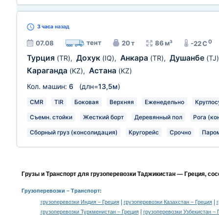
3 часа
назад
0
тент
07.08
20 т
86 м³
-22 C
Турция
Дохук
Анкара
Душанбе
(TR)
,
(IQ)
,
(TR)
,
(TJ)
Караганда
Астана
(KZ)
,
(KZ)
Кол. машин:
6
(длн=
13,5м
)
CMR
TIR
Боковая
Верхняя
Еженедельно
Круглос
Съемн. стойки
Жесткий борт
Деревянный пол
Рога (ко
Сборный груз (консолидация)
Кругорейс
Срочно
Паро
Грузы и Транспорт для грузоперевозки Таджикистан — Греция, со
Грузоперевозки
– Транспорт:
|
|
грузоперевозки Индия – Греция
грузоперевозки Казахстан – Греция
|
грузоперевозки Туркменистан – Греция
грузоперевозки Узбекистан – 