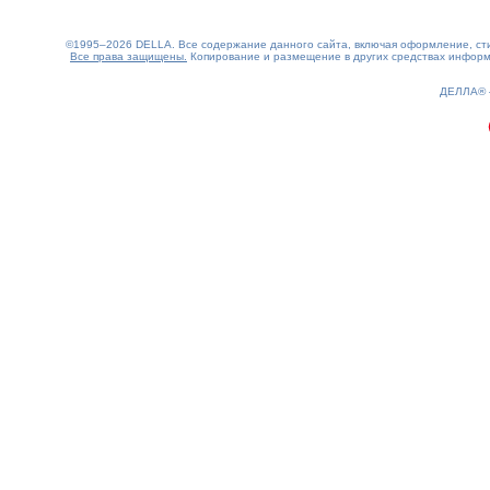
©1995–2026 DELLA. Все содержание данного сайта, включая оформление, стил
Все права защищены.
Копирование и размещение в других средствах информа
0.22(aws3)
070826-11:36:47
ДЕЛЛА®