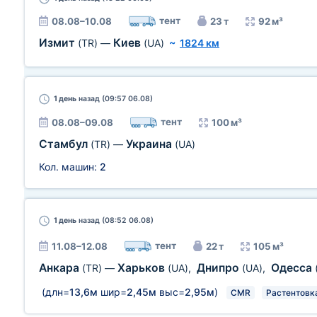
тент
08.08–10.08
23 т
92 м³
Измит
Киев
(TR)
—
(UA)
~
1824 км
1 день
назад (09:57 06.08)
тент
08.08–09.08
100 м³
Стамбул
Украина
(TR)
—
(UA)
Кол. машин:
2
1 день
назад (08:52 06.08)
тент
11.08–12.08
22 т
105 м³
Анкара
Харьков
Днипро
Одесса
(TR)
—
(UA)
,
(UA)
,
(длн=
13,6м
шир=
2,45м
выс=
2,95м
)
CMR
Растентовк