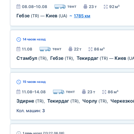
тент
08.08–10.08
23 т
92 м³
Гебзе
Киев
(TR)
—
(UA)
~
1785 км
14 часов
назад
тент
11.08
22 т
86 м³
Стамбул
Гебзе
Текирдаг
Киев
(TR)
,
(TR)
,
(TR)
—
(UA
15 часов
назад
тент
11.08–14.08
23 т
86 м³
Эдирне
Текирдаг
Чорлу
Черкезк
(TR)
,
(TR)
,
(TR)
,
Кол. машин:
3
1 день
назад (13:22 06.08)