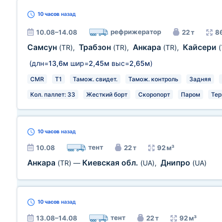
10 часов
назад
рефрижератор
10.08–14.08
22 т
8
Самсун
Трабзон
Анкара
Кайсери
(TR)
,
(TR)
,
(TR)
,
(
(длн=
13,6м
шир=
2,45м
выс=
2,65м
)
CMR
T1
Тамож. свидет.
Тамож. контроль
Задняя
Кол. паллет: 33
Жесткий борт
Скоропорт
Паром
Тер
10 часов
назад
тент
10.08
22 т
92 м³
Анкара
Киевская обл.
Днипро
(TR)
—
(UA)
,
(UA)
10 часов
назад
тент
13.08–14.08
22 т
92 м³