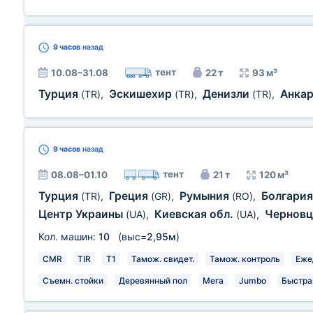
9 часов
назад
тент
10.08–31.08
22 т
93 м³
Турция
Эскишехир
Денизли
Анка
(TR)
,
(TR)
,
(TR)
,
9 часов
назад
тент
08.08–01.10
21 т
120 м³
Турция
Греция
Румыния
Болгари
(TR)
,
(GR)
,
(RO)
,
Центр Украины
Киевская обл.
Чернов
(UA)
,
(UA)
,
Кол. машин:
10
(выс=
2,95м
)
CMR
TIR
T1
Тамож. свидет.
Тамож. контроль
Еже
Съемн. стойки
Деревянный пол
Мега
Jumbo
Быстра