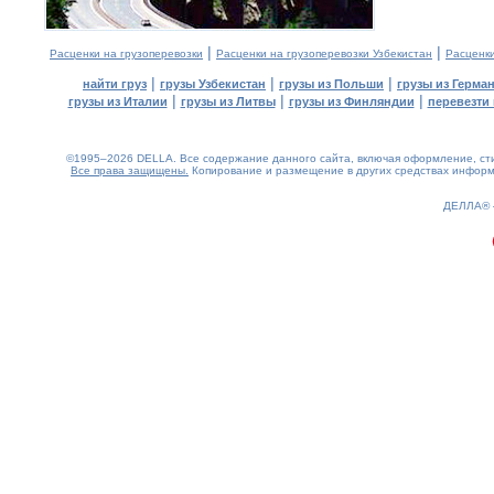
|
|
Расценки на грузоперевозки
Расценки на грузоперевозки Узбекистан
Расценк
|
|
|
найти груз
грузы Узбекистан
грузы из Польши
грузы из Герма
|
|
|
грузы из Италии
грузы из Литвы
грузы из Финляндии
перевезти 
©1995–2026 DELLA. Все содержание данного сайта, включая оформление, стил
Все права защищены.
Копирование и размещение в других средствах информа
0.22(aws2)
080826-00:05:43
ДЕЛЛА®