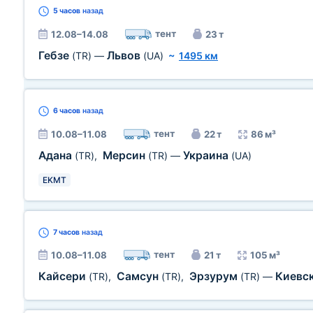
5 часов
назад
тент
12.08–14.08
23 т
Гебзе
Львов
(TR)
—
(UA)
~
1495 км
6 часов
назад
тент
10.08–11.08
22 т
86 м³
Адана
Мерсин
Украина
(TR)
,
(TR)
—
(UA)
EKMT
7 часов
назад
тент
10.08–11.08
21 т
105 м³
Кайсери
Самсун
Эрзурум
Киевск
(TR)
,
(TR)
,
(TR)
—