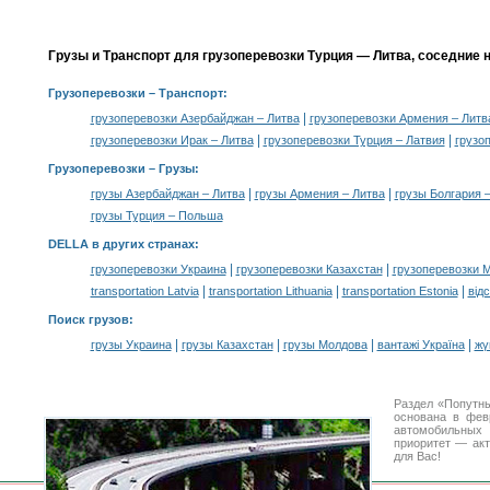
Грузы и Транспорт для грузоперевозки Турция — Литва, соседние 
Грузоперевозки
– Транспорт:
|
грузоперевозки Азербайджан – Литва
грузоперевозки Армения – Литв
|
|
грузоперевозки Ирак – Литва
грузоперевозки Турция – Латвия
грузо
Грузоперевозки –
Грузы
:
|
|
грузы Азербайджан – Литва
грузы Армения – Литва
грузы Болгария 
грузы Турция – Польша
DELLA в других странах
:
|
|
грузоперевозки Украина
грузоперевозки Казахстан
грузоперевозки 
|
|
|
transportation Latvia
transportation Lithuania
transportation Estonia
від
Поиск грузов
:
|
|
|
|
грузы Украина
грузы Казахстан
грузы Молдова
вантажі Україна
жү
Раздел «Попутны
основана в фев
автомобильны
приоритет — акт
для Вас!