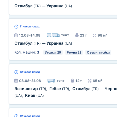
Стамбул
Украина
(TR)
—
(UA)
11 часов
назад
тент
12.08–14.08
23 т
98 м³
Стамбул
Украина
(TR)
—
(UA)
Кол. машин:
3
Уголки: 29
Ремни 22
Съемн. стойки
12 часов
назад
тент
08.08–31.08
12 т
65 м³
Эскишехир
Гебзе
Стамбул
Черн
(TR)
,
(TR)
,
(TR)
—
Киев
(UA)
,
(UA)
12 часов
назад