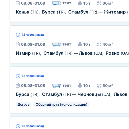
тент
08.08–31.08
15 т
60 м³
Конья
Бурса
Стамбул
Житомир
(TR)
,
(TR)
,
(TR)
—
12 часов
назад
тент
08.08–31.08
10 т
40 м³
Измир
Стамбул
Львов
Ровно
(TR)
,
(TR)
—
(UA)
,
(UA)
12 часов
назад
тент
08.08–31.08
10 т
50 м³
Бурса
Стамбул
Черновцы
Львов
(TR)
,
(TR)
—
(UA)
,
Догруз
Сборный груз (консолидация)
13 часов
назад