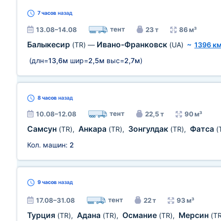
7 часов
назад
тент
13.08–14.08
23 т
86 м³
Балыкесир
Ивано-Франковск
(TR)
—
(UA)
~
1396 к
(длн=
13,6м
шир=
2,5м
выс=
2,7м
)
8 часов
назад
тент
10.08–12.08
22,5 т
90 м³
Самсун
Анкара
Зонгулдак
Фатса
(TR)
,
(TR)
,
(TR)
,
(
Кол. машин:
2
9 часов
назад
тент
17.08–31.08
22 т
93 м³
Турция
Адана
Османие
Мерсин
(TR)
,
(TR)
,
(TR)
,
(TR