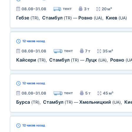
тент
08.08–31.08
3 т
20 м³
Гебзе
Стамбул
Ровно
Киев
(TR)
,
(TR)
—
(UA)
,
(UA)
12 часов
назад
тент
08.08–31.08
7 т
35 м³
Кайсери
Стамбул
Луцк
Ровно
(TR)
,
(TR)
—
(UA)
,
(UA
12 часов
назад
тент
08.08–31.08
5 т
45 м³
Бурса
Стамбул
Хмельницкий
Ки
(TR)
,
(TR)
—
(UA)
,
12 часов
назад