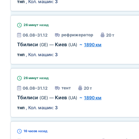
тнп
, Кол. машин:
3
26 минут
назад
рефрижератор
06.08–31.12
20 т
Тбилиси
Киев
(GE)
—
(UA)
~
1890 км
тнп
, Кол. машин:
3
26 минут
назад
тент
06.08–31.12
20 т
Тбилиси
Киев
(GE)
—
(UA)
~
1890 км
тнп
, Кол. машин:
3
16 часов
назад