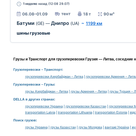
1 неделю
назад (12:08 29.07)
тент
06.08–01.09
18 т
90 м³
Батуми
Днипро
(GE)
—
(UA)
~
1199 км
шины грузовые
Грузы и Транспорт для грузоперевозки Грузия — Литва, соседние 
Грузоперевозки
– Транспорт:
|
грузоперевозки Азербайджан – Литва
грузоперевозки Армения – Литв
Грузоперевозки –
Грузы
:
|
|
грузы Азербайджан – Литва
грузы Армения – Литва
грузы Турция – 
DELLA в других странах
:
|
|
грузоперевозки Украина
грузоперевозки Казахстан
грузоперевозки 
|
|
|
transportation Latvia
transportation Lithuania
transportation Estonia
від
Поиск грузов
:
|
|
|
|
грузы Украина
грузы Казахстан
грузы Молдова
вантажі Україна
жү