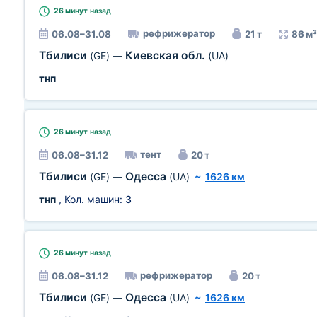
26 минут
назад
рефрижератор
06.08–31.08
21 т
86 м³
Тбилиси
Киевская обл.
(GE)
—
(UA)
тнп
26 минут
назад
тент
06.08–31.12
20 т
Тбилиси
Одесса
(GE)
—
(UA)
~
1626 км
тнп
, Кол. машин:
3
26 минут
назад
рефрижератор
06.08–31.12
20 т
Тбилиси
Одесса
(GE)
—
(UA)
~
1626 км