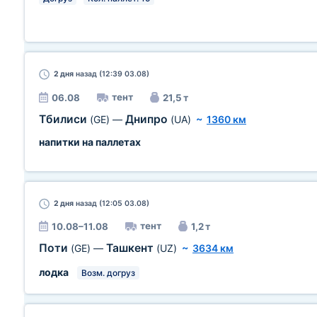
2 дня
назад (12:39 03.08)
тент
06.08
21,5 т
Тбилиси
Днипро
(GE)
—
(UA)
~
1360 км
напитки на паллетах
2 дня
назад (12:05 03.08)
тент
10.08–11.08
1,2 т
Поти
Ташкент
(GE)
—
(UZ)
~
3634 км
лодка
Возм. догруз