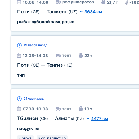
рефрижератор
10.08–14.08
21,7 т
-18 
Поти
Ташкент
(GE)
—
(UZ)
~
3634 км
рыба глубокой заморозки
19 часов
назад
тент
12.08–14.08
22 т
Поти
Тенгиз
(GE)
—
(KZ)
тнп
21 час
назад
тент
07.08–10.08
10 т
Тбилиси
Алматы
(GE)
—
(KZ)
~
4477 км
продукты
Догруз
Кол. паллет: 15