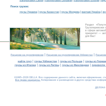
|
|
|
transportation Latvia
transportation Lithuania
transportation Estonia
від
Поиск грузов
:
|
|
|
|
грузы Украина
грузы Казахстан
грузы Молдова
вантажі Україна
жү
Раздел «Попут
Грузоперевозки 
в сфере автомо
приоритет — акт
для Вас!
|
|
Расценки на грузоперевозки
Расценки на грузоперевозки Узбекистан
Расценк
|
|
|
найти груз
грузы Узбекистан
грузы из Польши
грузы из Герма
|
|
|
грузы из Италии
грузы из Литвы
грузы из Финляндии
перевезти 
©1995–2026 DELLA. Все содержание данного сайта, включая оформление, стил
Все права защищены.
Копирование и размещение в других средствах информа
0.18(aws2)
070826-07:03:55
ДЕЛЛА®