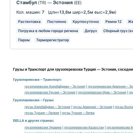
Стамбул
Эстония
(TR)
—
(EE)
Кол. машин:
7
(длн=
13,6м
шир=
2,5м
выс=
2,9м
)
Растентовка
Постоянно
Круглосуточно
Ремни 12
Же
Погрузка в любом городе региона
Догруз
Сборный груз (к
Паром
Терморегистратор
Грузы и Транспорт для грузоперевозки Турция — Эстония, соседни
Грузоперевозки
– Транспорт:
|
грузоперевозки Азербайджан – Эстония
грузоперевозки Армения – Э
|
|
грузоперевозки Грузия – Эстония
грузоперевозки Ирак – Эстония
гр
Грузоперевозки –
Грузы
:
|
|
грузы Азербайджан – Эстония
грузы Армения – Эстония
грузы Болга
|
грузы Турция – Латвия
грузы Турция – Литва
DELLA в других странах
:
|
|
грузоперевозки Украина
грузоперевозки Казахстан
грузоперевозки 