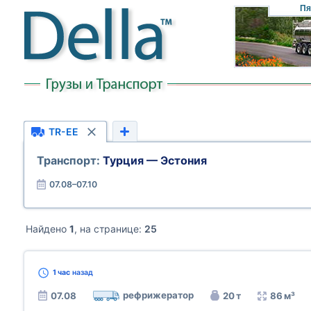
Пя
TR-EE
Транспорт:
Турция — Эстония
07.08–07.10
Найдено
1
, на странице:
25
1 час
назад
рефрижератор
07.08
20 т
86 м³