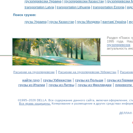
|
|
грузоперевозки Украина
грузоперевозки Казахстан
грузоперевозки 
|
|
|
transportation Latvia
transportation Lithuania
transportation Estonia
від
Поиск грузов
:
|
|
|
|
грузы Украина
грузы Казахстан
грузы Молдова
вантажі Україна
жү
Раздел «Поиск 
1995 года. На
грузоперевозок
У
актуальность ин
|
|
Расценки на грузоперевозки
Расценки на грузоперевозки Узбекистан
Расценк
|
|
|
найти груз
грузы Узбекистан
грузы из Польши
грузы из Герма
|
|
|
грузы из Италии
грузы из Литвы
грузы из Финляндии
перевезти 
©1995–2026 DELLA. Все содержание данного сайта, включая оформление, стил
Все права защищены.
Копирование и размещение в других средствах информа
0.15(aws4)
070826-19:17:15
ДЕЛЛА®