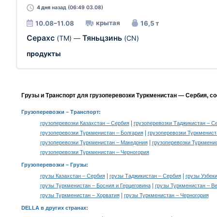
4 дня
назад (06:49 03.08)
крытая
10.08–11.08
16,5 т
Серахс
Тяньцзинь
(TM)
—
(CN)
продукты
Грузы и Транспорт для грузоперевозки Туркменистан — Сербия, с
Грузоперевозки
– Транспорт:
|
грузоперевозки Казахстан – Сербия
грузоперевозки Таджикистан – С
|
грузоперевозки Туркменистан – Болгария
грузоперевозки Туркменист
|
грузоперевозки Туркменистан – Македония
грузоперевозки Туркмени
грузоперевозки Туркменистан – Черногория
Грузоперевозки –
Грузы
:
|
|
грузы Казахстан – Сербия
грузы Таджикистан – Сербия
грузы Узбек
|
грузы Туркменистан – Босния и Герцеговина
грузы Туркменистан – В
|
грузы Туркменистан – Хорватия
грузы Туркменистан – Черногория
DELLA в других странах
: