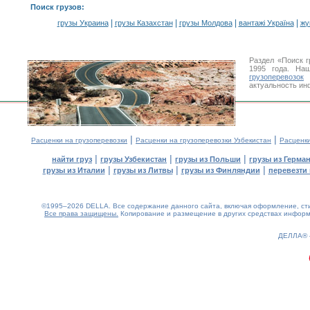
Поиск грузов
:
|
|
|
|
грузы Украина
грузы Казахстан
грузы Молдова
вантажі Україна
жү
Раздел «Поиск 
1995 года. На
грузоперевозок
У
актуальность ин
|
|
Расценки на грузоперевозки
Расценки на грузоперевозки Узбекистан
Расценк
|
|
|
найти груз
грузы Узбекистан
грузы из Польши
грузы из Герма
|
|
|
грузы из Италии
грузы из Литвы
грузы из Финляндии
перевезти 
©1995–2026 DELLA. Все содержание данного сайта, включая оформление, стил
Все права защищены.
Копирование и размещение в других средствах информа
0.18(aws3)
080826-16:58:07
ДЕЛЛА®