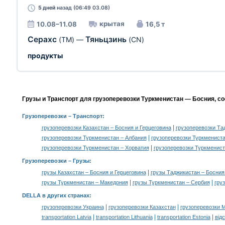
5 дней
назад (06:49 03.08)
крытая
10.08–11.08
16,5 т
Серахс
Тяньцзинь
(TM)
—
(CN)
продукты
Грузы и Транспорт для грузоперевозки Туркменистан — Босния, с
Грузоперевозки
– Транспорт:
|
грузоперевозки Казахстан – Босния и Герцеговина
грузоперевозки Та
|
грузоперевозки Туркменистан – Албания
грузоперевозки Туркменист
|
грузоперевозки Туркменистан – Хорватия
грузоперевозки Туркменист
Грузоперевозки –
Грузы
:
|
грузы Казахстан – Босния и Герцеговина
грузы Таджикистан – Босния
|
|
грузы Туркменистан – Македония
грузы Туркменистан – Сербия
гру
DELLA в других странах
:
|
|
грузоперевозки Украина
грузоперевозки Казахстан
грузоперевозки 
|
|
|
transportation Latvia
transportation Lithuania
transportation Estonia
від