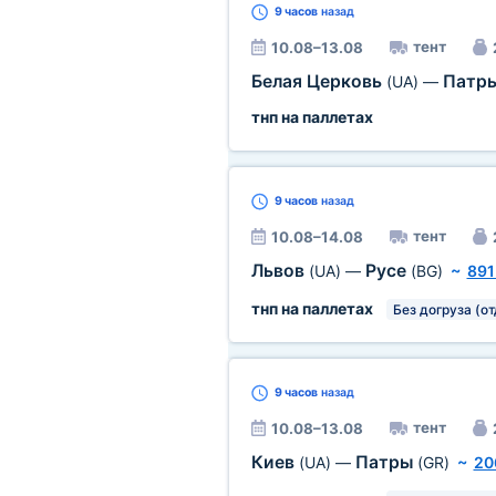
9 часов
назад
тент
10.08–13.08
Белая Церковь
Патр
(UA)
—
тнп на паллетах
9 часов
назад
тент
10.08–14.08
Львов
Русе
(UA)
—
(BG)
~
891
тнп на паллетах
Без догруза (о
9 часов
назад
тент
10.08–13.08
Киев
Патры
(UA)
—
(GR)
~
20