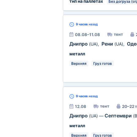
тнп на паллетах
Без догруза (о
9 часов
назад
тент
08.08–11.08
Днипро
Рени
Оде
(UA)
,
(UA)
,
металл
Верхняя
Груз готов
9 часов
назад
тент
12.08
20–22 т
Днипро
Септември
(UA)
—
(
металл
Верхняя
Груз готов