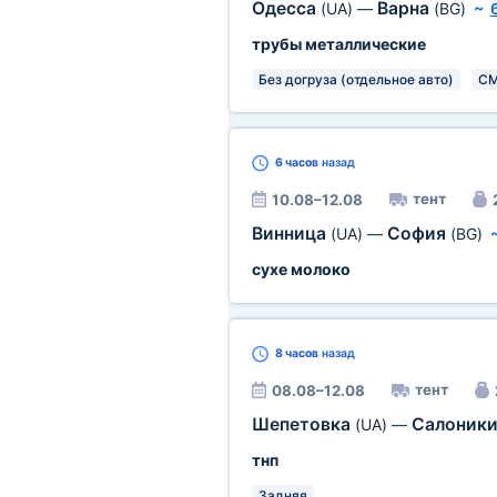
Одесса
Варна
(UA)
—
(BG)
~
трубы металлические
Без догруза (отдельное авто)
C
6 часов
назад
тент
10.08–12.08
Винница
София
(UA)
—
(BG)
сухе молоко
8 часов
назад
тент
08.08–12.08
Шепетовка
Салоник
(UA)
—
тнп
Задняя