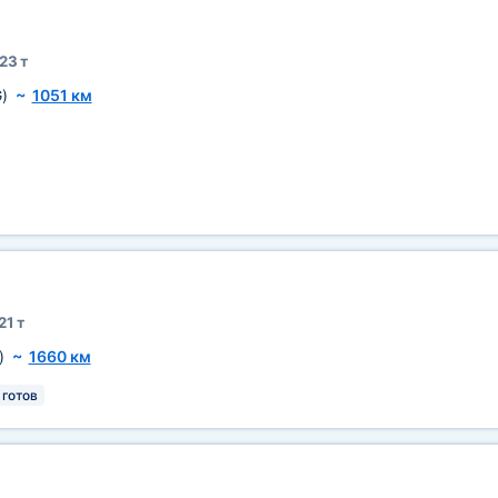
23 т
)
~
1051 км
21 т
)
~
1660 км
 готов