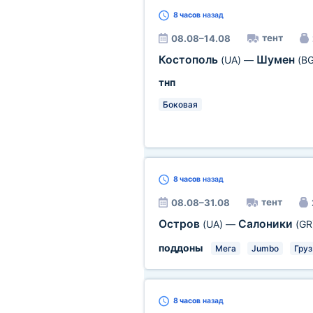
8 часов
назад
тент
08.08–14.08
Костополь
Шумен
(UA)
—
(BG
тнп
Боковая
8 часов
назад
тент
08.08–31.08
Остров
Салоники
(UA)
—
(GR
поддоны
Мега
Jumbo
Груз
8 часов
назад