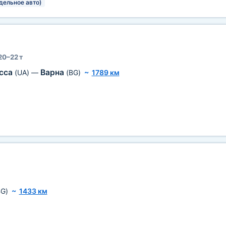
тдельное авто)
20–22 т
сса
Варна
(UA)
—
(BG)
~
1789 км
BG)
~
1433 км