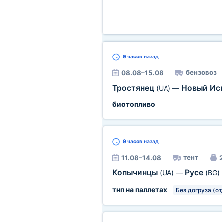
9 часов
назад
бензовоз
08.08–15.08
Тростянец
Новый Ис
(UA)
—
биотопливо
9 часов
назад
тент
11.08–14.08
2
Копычинцы
Русе
(UA)
—
(BG)
тнп на паллетах
Без догруза (о