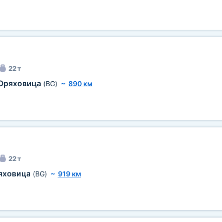
22 т
Оряховица
(BG)
~
890 км
22 т
яховица
(BG)
~
919 км