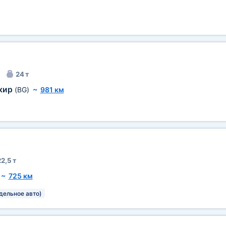
24 т
кир
(BG)
~
981 км
2,5 т
~
725 км
тдельное авто)