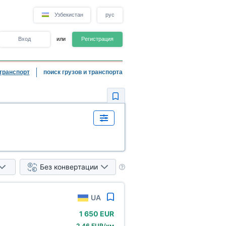
Узбекистан
рус
Вход
или
Регистрация
транспорт
поиск грузов и транспорта
Без конвертации
UA
1
650 EUR
2,46 EUR/км