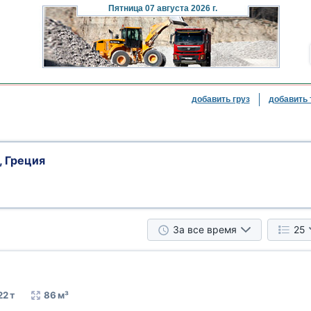
Пятница
07 августа 2026 г.
добавить груз
добавить 
, Греция
За все время
25
22 т
86 м³