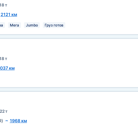
18 т
~
2121 км
ра
Мега
Jumbo
Груз готов
18 т
037 км
22 т
R)
~
1968 км