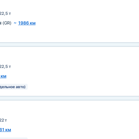
22,5 т
ы
(GR)
~
1986 км
22,5 т
 км
тдельное авто)
22 т
61 км