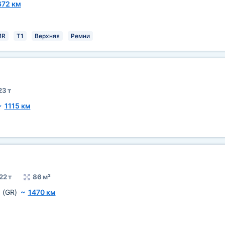
672 км
MR
T1
Верхняя
Ремни
23 т
~
1115 км
22 т
86 м³
и
(GR)
~
1470 км