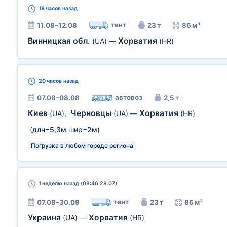
18 часов
назад
тент
11.08–12.08
23 т
86 м³
Винницкая обл.
Хорватия
(UA)
—
(HR)
20 часов
назад
автовоз
07.08–08.08
2,5 т
Киев
Черновцы
Хорватия
(UA)
,
(UA)
—
(HR)
(длн=
5,3м
шир=
2м
)
Погрузка в любом городе региона
1 неделю
назад (08:46 28.07)
тент
07.08–30.09
23 т
86 м³
Украина
Хорватия
(UA)
—
(HR)