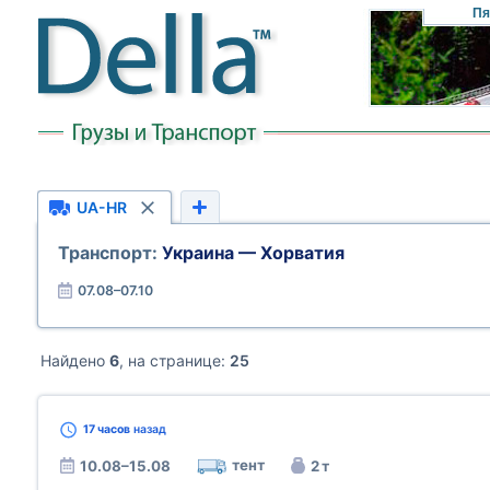
Пя
UA-HR
Транспорт:
Украина — Хорватия
07.08–07.10
Найдено
6
, на странице:
25
17 часов
назад
тент
10.08–15.08
2 т