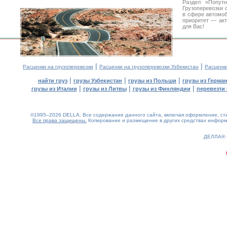
Раздел «Попут
Грузоперевозки 
в сфере автомо
приоритет — акт
для Вас!
|
|
Расценки на грузоперевозки
Расценки на грузоперевозки Узбекистан
Расценк
|
|
|
найти груз
грузы Узбекистан
грузы из Польши
грузы из Герма
|
|
|
грузы из Италии
грузы из Литвы
грузы из Финляндии
перевезти 
©1995–2026 DELLA. Все содержание данного сайта, включая оформление, стил
Все права защищены.
Копирование и размещение в других средствах информа
0.13(aws2)
070826-04:35:47
ДЕЛЛА®