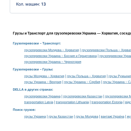
Кол. машин:
13
Грузы и Транспорт для грузоперевозки Украина — Хорватия, сосед
Грузоперевозки
– Транспорт:
|
грузоперевозки Молдова – Хорватия
грузоперевозки Польша – Хорва
|
грузоперевозки Украина – Босния и Герцеговина
грузоперевозки Укра
грузоперевозки Украина – Черногория
Грузоперевозки –
Грузы
:
|
|
грузы Молдова – Хорватия
грузы Польша – Хорватия
грузы Румыния
|
|
грузы Украина – Венгрия
грузы Украина – Сербия
грузы Украина – С
DELLA в других странах
:
|
|
грузоперевозки Украина
грузоперевозки Казахстан
грузоперевозки 
|
|
|
transportation Latvia
transportation Lithuania
transportation Estonia
від
Поиск грузов
:
|
|
|
|
грузы Украина
грузы Казахстан
грузы Молдова
вантажі Україна
жү