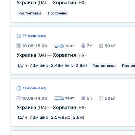
Украина
Хорватия
(UA)
—
(HR)
Растентовка
Постоянно
17 часов
назад
тент
10.08–15.08
7 т
50 м³
Украина
Хорватия
(UA)
—
(HR)
(длн=
7,3м
шир=
2,48м
выс=
2,8м
)
Растентовка
Постоя
17 часов
назад
тент
10.08–14.08
5 т
50 м³
Украина
Хорватия
(UA)
—
(HR)
(длн=
7,3м
шир=
2,5м
выс=
2,8м
)