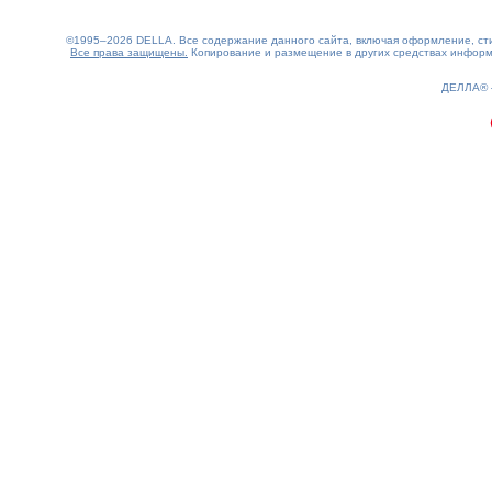
©1995–2026 DELLA. Все содержание данного сайта, включая оформление, стил
Все права защищены.
Копирование и размещение в других средствах информа
0.15(aws2)
090826-04:50:09
ДЕЛЛА®