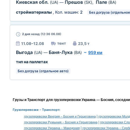
Киевская обл.
Прешов
Пале
(UA)
—
(SK)
,
(BA)
стройматериалы
, Кол. машин:
2
Без догруза (отдельное
2 дня
назад (12:36 06.08)
тент
11.08–12.08
23,5 т
Выгода
Баня-Лука
(UA)
—
(BA)
~
959 км
тнп на паллетах
Без догруза (отдельное авто)
Грузы и Транспорт для грузоперевозки Украина — Босния, соседни
Грузоперевозки
– Транспорт:
|
грузоперевозки Венгрия – Босния и Герцеговина
грузоперевозки Молд
|
грузоперевозки Румыния – Босния и Герцеговина
грузоперевозки Сло
|
грузоперевозки Украина – Македония
грузоперевозки Украина – Серб