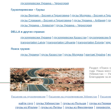
грузоперевозки Украина – Черногория
Грузоперевозки –
Грузы
:
|
грузы Венгрия – Босния и Герцеговина
грузы Молдова – Босния и Гер
|
|
грузы Словакия – Босния и Герцеговина
грузы Украина – Албания
гр
|
грузы Украина – Хорватия
грузы Украина – Черногория
DELLA в других странах
:
|
|
грузоперевозки Украина
грузоперевозки Казахстан
грузоперевозки 
|
|
|
transportation Latvia
transportation Lithuania
transportation Estonia
від
Поиск грузов
:
|
|
|
|
грузы Украина
грузы Казахстан
грузы Молдова
вантажі Україна
жү
Раздел «Поиск 
года. Наша мис
Узбекистан — Уз
Благодарим за и
|
|
Расценки на грузоперевозки
Расценки на грузоперевозки Узбекистан
Расценк
|
|
|
найти груз
грузы Узбекистан
грузы из Польши
грузы из Герма
|
|
|
грузы из Италии
грузы из Литвы
грузы из Финляндии
перевезти 