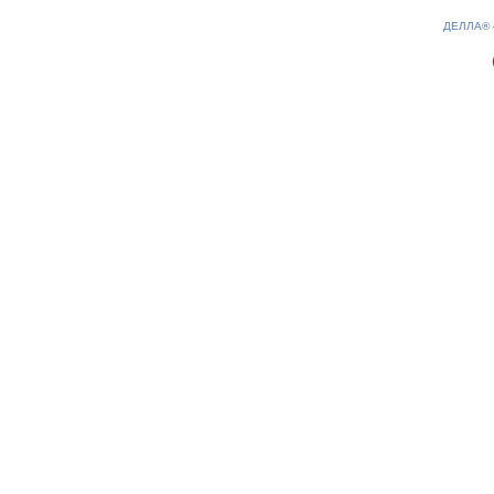
0.14(aws2)
090826-02:03:20
ДЕЛЛА®