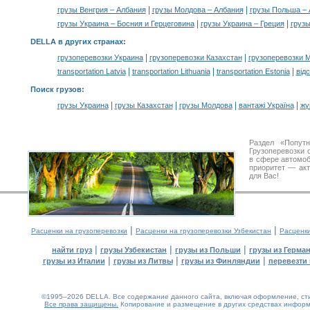
|
|
грузы Венгрия – Албания
грузы Молдова – Албания
грузы Польша – 
|
|
грузы Украина – Босния и Герцеговина
грузы Украина – Греция
грузы
DELLA в других странах
:
|
|
грузоперевозки Украина
грузоперевозки Казахстан
грузоперевозки 
|
|
|
transportation Latvia
transportation Lithuania
transportation Estonia
від
Поиск грузов
:
|
|
|
|
грузы Украина
грузы Казахстан
грузы Молдова
вантажі Україна
жү
Раздел «Попут
Грузоперевозки 
в сфере автомо
приоритет — акт
для Вас!
|
|
Расценки на грузоперевозки
Расценки на грузоперевозки Узбекистан
Расценк
|
|
|
найти груз
грузы Узбекистан
грузы из Польши
грузы из Герма
|
|
|
грузы из Италии
грузы из Литвы
грузы из Финляндии
перевезти 
©1995–2026 DELLA. Все содержание данного сайта, включая оформление, стил
Все права защищены.
Копирование и размещение в других средствах информа