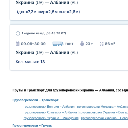
Украина
Албания
(UA)
—
(AL)
(длн=
7,2м
шир=
2,5м
выс=
2,8м
)
1 неделю
назад (08:43 28.07)
тент
09.08–30.09
23 т
86 м³
Украина
Албания
(UA)
—
(AL)
Кол. машин:
13
Грузы и Транспорт для грузоперевозки Украина — Албания, сосед
Грузоперевозки
– Транспорт:
|
грузоперевозки Венгрия – Албания
грузоперевозки Молдова – Албани
|
грузоперевозки Словакия – Албания
грузоперевозки Украина – Болга
|
грузоперевозки Украина – Македония
грузоперевозки Украина – Серб
Грузоперевозки –
Грузы
: