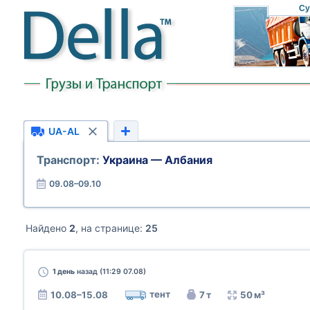
Су
UA-AL
Транспорт:
Украина — Албания
09.08–09.10
Найдено
2
, на странице:
25
1 день
назад (11:29 07.08)
тент
10.08–15.08
7 т
50 м³