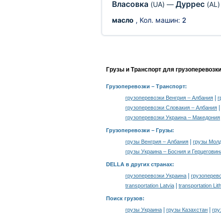
Власовка
Дуррес
(UA)
—
(AL)
масло
, Кол. машин:
2
Грузы и Транспорт для грузоперевозк
Грузоперевозки
– Транспорт:
|
грузоперевозки Венгрия – Албания
г
грузоперевозки Словакия – Албания
грузоперевозки Украина – Македония
Грузоперевозки –
Грузы
:
|
грузы Венгрия – Албания
грузы Мол
грузы Украина – Босния и Герцеговин
DELLA в других странах
:
|
грузоперевозки Украина
грузоперев
|
transportation Latvia
transportation Lit
Поиск грузов
:
|
|
грузы Украина
грузы Казахстан
гру