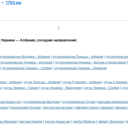
~
1793 км
1
и Украина — Албания, соседние направления:
|
|
рузоперевозки Молдова – Албания
грузоперевозки Польша – Албания
грузоперевозк
|
|
грузоперевозки Украина – Болгария
грузоперевозки Украина – Босния и Герцеговина
|
|
грузоперевозки Украина – Сербия
грузоперевозки Украина – Хорватия
|
|
|
дова – Албания
грузы Польша – Албания
грузы Румыния – Албания
грузы Словакия
|
|
|
|
а
грузы Украина – Греция
грузы Украина – Македония
грузы Украина – Сербия
гру
|
|
|
озки Казахстан
грузоперевозки Молдова
грузоперевозки Грузия
вантажні перевезенн
|
|
|
|
huania
transportation Estonia
відстані між містами
odległości między miastami
distanţe 
|
|
|
|
|
зы Молдова
вантажі Україна
жүктер Қазақстан
marfuri Moldova
náklady Slovensko
ł