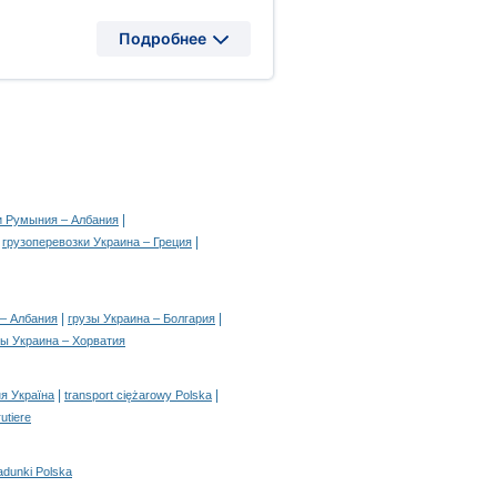
Подробнее
|
и Румыния – Албания
|
|
грузоперевозки Украина – Греция
|
|
 – Албания
грузы Украина – Болгария
зы Украина – Хорватия
|
|
я Україна
transport ciężarowy Polska
rutiere
adunki Polska