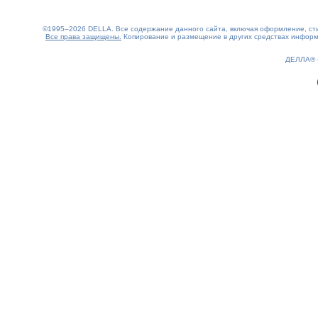
©1995–2026 DELLA. Все содержание данного сайта, включая оформление, стил
Все права защищены.
Копирование и размещение в других средствах информа
0.18(aws3)
080826-23:19:41
ДЕЛЛА®