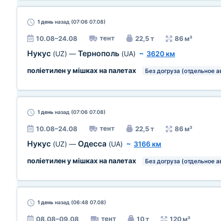
1 день
назад (07:06 07.08)
тент
10.08–24.08
22,5 т
86 м³
Нукус
Тернополь
(UZ)
—
(UA)
~
3620 км
поліетилен у мішках на палетах
Без догруза (отдельное а
1 день
назад (07:06 07.08)
тент
10.08–24.08
22,5 т
86 м³
Нукус
Одесса
(UZ)
—
(UA)
~
3166 км
поліетилен у мішках на палетах
Без догруза (отдельное а
1 день
назад (06:48 07.08)
тент
08.08–09.08
10 т
120 м³