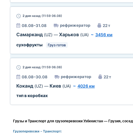
2 дня
назад (11:59 06.08)
рефрижератор
08.08–31.08
22 т
Самарканд
Харьков
(UZ)
—
(UA)
~
3456 км
сухофрукты
Груз готов
2 дня
назад (11:59 06.08)
рефрижератор
08.08–30.08
22 т
Коканд
Киев
(UZ)
—
(UA)
~
4026 км
тнп в коробках
Грузы и Транспорт для грузоперевозки Узбекистан — Грузия, сосе
Грузоперевозки
– Транспорт: