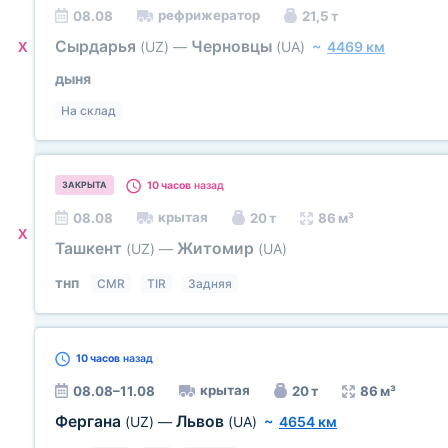
рефрижератор
08.08
21,5 т
Сырдарья
Черновцы
(UZ)
—
(UA)
~
4469 км
X
дыня
На склад
10 часов
назад
ЗАКРЫТА
крытая
08.08
20 т
86 м³
X
Ташкент
Житомир
(UZ)
—
(UA)
тнп
CMR
TIR
Задняя
10 часов
назад
крытая
08.08–11.08
20 т
86 м³
Фергана
Львов
(UZ)
—
(UA)
~
4654 км