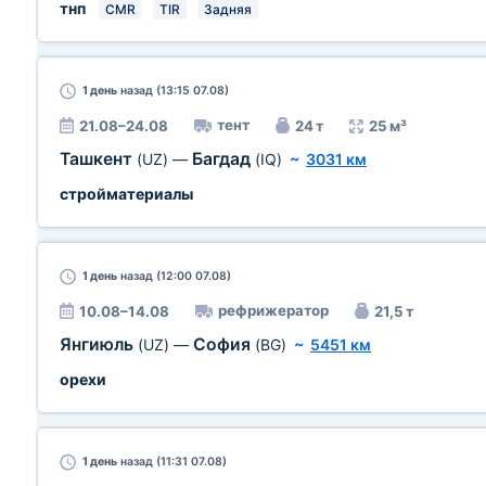
тнп
CMR
TIR
Задняя
1 день
назад (13:15 07.08)
тент
21.08–24.08
24 т
25 м³
Ташкент
Багдад
(UZ)
—
(IQ)
~
3031 км
стройматериалы
1 день
назад (12:00 07.08)
рефрижератор
10.08–14.08
21,5 т
Янгиюль
София
(UZ)
—
(BG)
~
5451 км
орехи
1 день
назад (11:31 07.08)