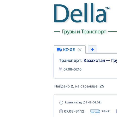
KZ-GE
Транспорт:
Казахстан — Гр
07.08–07.10
Найдено
2
, на странице:
25
1 день
назад (04:46 06.08)
тент
07.08–31.12