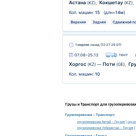
Астана
Кокшетау
(KZ)
,
(KZ)
,
Кол. машин:
15
(длн=
14м
)
Верхняя
Задняя
Сдвижной п
1 неделю
назад (12:27 29.07)
тент
07.08–25.12
Хоргос
Поти
Гр
(KZ)
—
(GE)
,
Кол. машин:
10
Грузы и Транспорт для грузоперевозк
Грузоперевозки
– Транспорт:
|
грузоперевозки Китай – Грузия
грузо
|
грузоперевозки Узбекистан – Грузия
Грузоперевозки –
Грузы
: