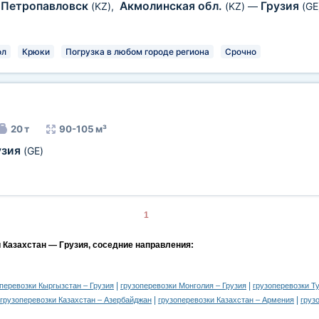
Петропавловск
Акмолинская обл.
Грузия
(KZ)
,
(KZ)
—
(GE
ол
Крюки
Погрузка в любом городе региона
Срочно
20 т
90-105 м³
узия
(GE)
1
и Казахстан — Грузия, соседние направления:
|
|
перевозки Кыргызстан – Грузия
грузоперевозки Монголия – Грузия
грузоперевозки Т
|
|
грузоперевозки Казахстан – Азербайджан
грузоперевозки Казахстан – Армения
груз