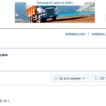
Пятница
07 августа 2026 г.
добавить груз
добавить 
узия
За все время
25
25 т