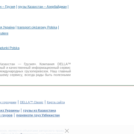
|
|
н – Грузия
грузы Казахстан – Азербайджан
|
|
я Україна
transport ciężarowy Polska
rutiere
adunki Polska
 Казахстан — Грузия». Компания DELLA™
бный и качественный информационный сервис
международных грузоперевозок. Наш главный
ашему сервису, всегда рады быть полезными
|
|
у городами
DELLA™ Classic
Карта сайта
|
 из Украины
грузы из Казахстана
|
 грузов
перевезти груз Узбекистан
зок, являются объектами авторского права.
DELLA™ Грузоперевозки' - не допускается.