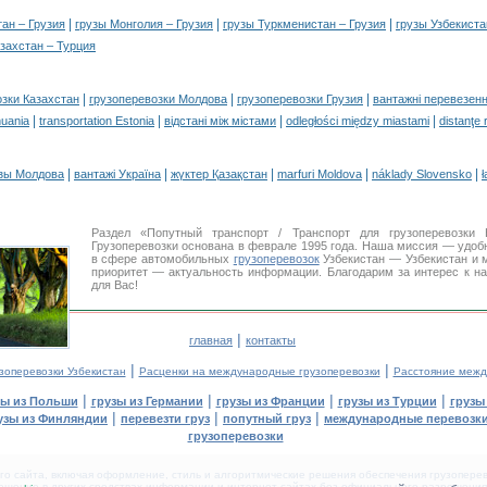
|
|
|
ан – Грузия
грузы Монголия – Грузия
грузы Туркменистан – Грузия
грузы Узбекиста
захстан – Турция
|
|
|
озки Казахстан
грузоперевозки Молдова
грузоперевозки Грузия
вантажні перевезенн
|
|
|
|
huania
transportation Estonia
відстані між містами
odległości między miastami
distanţe 
|
|
|
|
|
зы Молдова
вантажі Україна
жүктер Қазақстан
marfuri Moldova
náklady Slovensko
ł
Раздел «Попутный транспорт / Транспорт для грузоперевозки
Грузоперевозки основана в феврале 1995 года. Наша миссия — удо
в сфере автомобильных
грузоперевозок
Узбекистан — Узбекистан и 
приоритет — актуальность информации. Благодарим за интерес к н
для Вас!
|
главная
контакты
|
|
зоперевозки Узбекистан
Расценки на международные грузоперевозки
Расстояние межд
|
|
|
|
зы из Польши
грузы из Германии
грузы из Франции
грузы из Турции
грузы
|
|
|
узы из Финляндии
перевезти груз
попутный груз
международные перевозки
грузоперевозки
 сайта, включая оформление, стиль и алгоритмические решения обеспечения грузоперево
щение в других средствах информации и интернет-сайтах без официального разрешения '