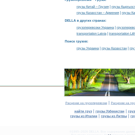
|
грузы Китай – Грузия
грузы Кыргызст
|
грузы Казахстан – Армения
грузы Ка
DELLA в других странах
:
|
грузоперевозки Украина
грузоперев
|
transportation Latvia
transportation Lit
Поиск грузов
:
|
|
грузы Украина
грузы Казахстан
гру
|
Расценки на грузоперевозки
Расценки на гру
|
|
найти груз
грузы Узбекистан
гру
|
|
грузы из Италии
грузы из Литвы
гр
©1995–2026 DELLA. Все содержание данного
Все права защищены.
Копирование и разме