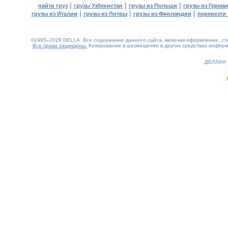
|
|
|
найти груз
грузы Узбекистан
грузы из Польши
грузы из Герма
|
|
|
грузы из Италии
грузы из Литвы
грузы из Финляндии
перевезти 
©1995–2026 DELLA. Все содержание данного сайта, включая оформление, стил
Все права защищены.
Копирование и размещение в других средствах информа
0.15(aws2)
090826-16:27:13
ДЕЛЛА®