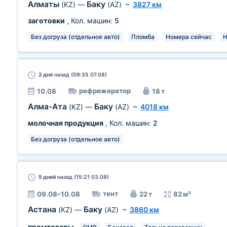
Алматы
Баку
(KZ)
—
(AZ)
~
3827 км
заготовки
, Кол. машин:
5
Без догруза (отдельное авто)
Пломба
Номера сейчас
Н
2 дня
назад (09:35 07.08)
рефрижератор
10.08
18 т
Алма-Ата
Баку
(KZ)
—
(AZ)
~
4018 км
молочная продукция
, Кол. машин:
2
Без догруза (отдельное авто)
5 дней
назад (15:21 03.08)
тент
09.08–10.08
22 т
82 м³
Астана
Баку
(KZ)
—
(AZ)
~
3860 км
промтовары