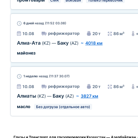
CMR
Боковая
Только перевозчик
6 дней
назад (11:52 03.08)
рефрижератор
10.08
20 т
86 м³
Алма-Ата
Баку
(KZ)
—
(AZ)
~
4018 км
майонез
1 неделю
назад (11:37 30.07)
рефрижератор
10.08
20 т
86 м³
Алматы
Баку
(KZ)
—
(AZ)
~
3827 км
масло
Без догруза (отдельное авто)
Грузы и Транспорт для грузоперевозки Казахстан — Азербайджан,