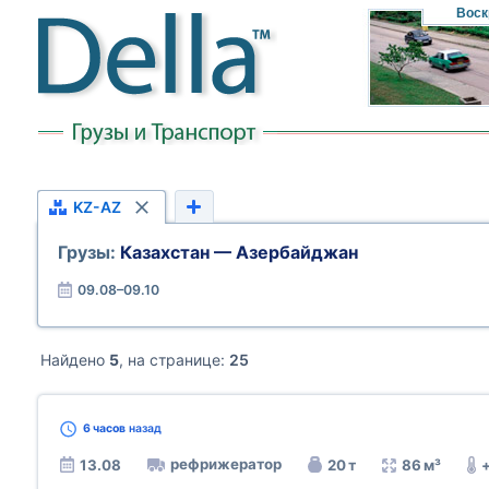
Воск
KZ-AZ
Грузы:
Казахстан — Азербайджан
09.08–09.10
Найдено
5
, на странице:
25
6 часов
назад
рефрижератор
13.08
20 т
86 м³