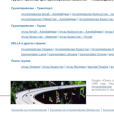
Грузоперевозки
– Транспорт:
|
грузоперевозки Китай – Азербайджан
грузоперевозки Кыргызстан – А
|
грузоперевозки Узбекистан – Азербайджан
грузоперевозки Казахстан
Грузоперевозки –
Грузы
:
|
|
грузы Китай – Азербайджан
грузы Кыргызстан – Азербайджан
грузы 
|
грузы Казахстан – Армения
грузы Казахстан – Грузия
DELLA в других странах
:
|
|
грузоперевозки Украина
грузоперевозки Казахстан
грузоперевозки 
|
|
|
transportation Latvia
transportation Lithuania
transportation Estonia
від
Поиск грузов
:
|
|
|
|
грузы Украина
грузы Казахстан
грузы Молдова
вантажі Україна
жү
Раздел «Поиск г
1995 года. На
грузоперевозок
У
актуальность ин
|
|
Расценки на грузоперевозки
Расценки на грузоперевозки Узбекистан
Расценк