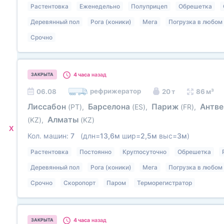
Растентовка
Еженедельно
Полуприцеп
Обрешетка
Деревянный пол
Рога (коники)
Мега
Погрузка в любом 
Срочно
4 часа
назад
ЗАКРЫТА
рефрижератор
06.08
20 т
86 м³
Лиссабон
Барселона
Париж
Антв
(PT)
,
(ES)
,
(FR)
,
Алматы
(KZ)
,
(KZ)
X
Кол. машин:
7
(длн=
13,6м
шир=
2,5м
выс=
3м
)
Растентовка
Постоянно
Круглосуточно
Обрешетка
Деревянный пол
Рога (коники)
Мега
Погрузка в любом 
Срочно
Скоропорт
Паром
Терморегистратор
4 часа
назад
ЗАКРЫТА