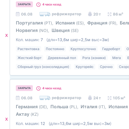
4 часа
назад
ЗАКРЫТА
рефрижератор
06.08
20 т
86 м³
Португалия
Испания
Франция
Бел
(PT)
,
(ES)
,
(FR)
,
Норвегия
Швеция
(NO)
,
(SE)
X
Кол. машин:
7
(длн=
13,6м
шир=
2,5м
выс=
3м
)
Растентовка
Постоянно
Круглосуточно
Гидроборт
О
Жесткий борт
Деревянный пол
Рога (коники)
Мега
Сборный груз (консолидация)
Кругорейс
Срочно
Скор
4 часа
назад
ЗАКРЫТА
рефрижератор
06.08
24 т
105 м³
Германия
Польша
Италия
Испания
(DE)
,
(PL)
,
(IT)
,
Актау
(KZ)
X
Кол. машин:
12
(длн=
13,6м
шир=
2,5м
выс=
3м
)