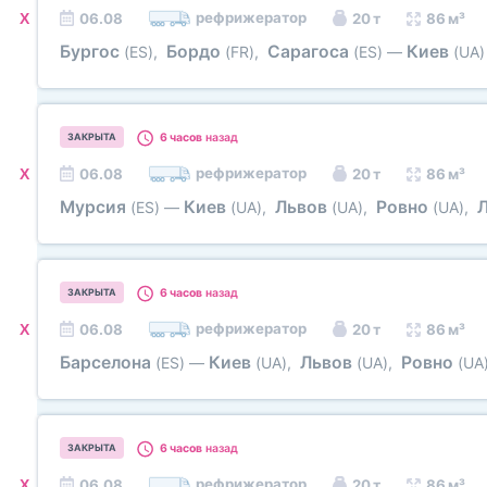
рефрижератор
X
06.08
20 т
86 м³
Бургос
Бордо
Сарагоса
Киев
(ES)
,
(FR)
,
(ES)
—
(UA)
6 часов
назад
ЗАКРЫТА
рефрижератор
X
06.08
20 т
86 м³
Мурсия
Киев
Львов
Ровно
(ES)
—
(UA)
,
(UA)
,
(UA)
,
6 часов
назад
ЗАКРЫТА
рефрижератор
X
06.08
20 т
86 м³
Барселона
Киев
Львов
Ровно
(ES)
—
(UA)
,
(UA)
,
(UA
6 часов
назад
ЗАКРЫТА
рефрижератор
X
06.08
20 т
86 м³