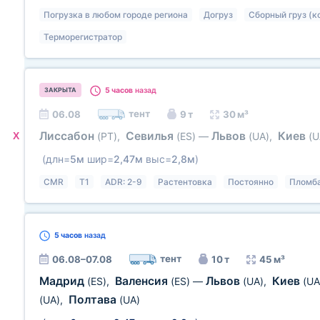
Погрузка в любом городе региона
Догруз
Сборный груз (к
Терморегистратор
5 часов
назад
ЗАКРЫТА
тент
06.08
9 т
30 м³
Лиссабон
Севилья
Львов
Киев
X
(PT)
,
(ES)
—
(UA)
,
(U
(длн=
5м
шир=
2,47м
выс=
2,8м
)
CMR
T1
ADR: 2-9
Растентовка
Постоянно
Пломб
5 часов
назад
тент
06.08–07.08
10 т
45 м³
Мадрид
Валенсия
Львов
Киев
(ES)
,
(ES)
—
(UA)
,
(UA
Полтава
(UA)
,
(UA)