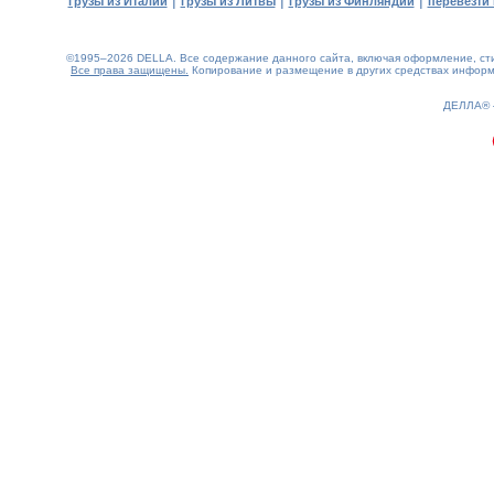
|
|
|
грузы из Италии
грузы из Литвы
грузы из Финляндии
перевезти 
©1995–2026 DELLA. Все содержание данного сайта, включая оформление, стил
Все права защищены.
Копирование и размещение в других средствах информа
0.19(aws3)
060826-22:28:34
ДЕЛЛА®