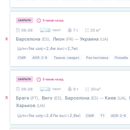
5 часов
назад
ЗАКРЫТА
тент
06.08
7 т
25 м³
Барселона
Лион
Украина
X
(ES)
,
(FR)
—
(UA)
(длн=
5м
шир=
2,4м
выс=
2,7м
)
CMR
ADR: 2-9
Тамож. свидет.
Растентовка
Пломба
5 часов
назад
ЗАКРЫТА
тент
06.08
9 т
30 м³
X
Брага
Виго
Барселона
Киев
(PT)
,
(ES)
,
(ES)
—
(UA)
,
Харьков
(UA)
(длн=
5м
шир=
2,47м
выс=
2,8м
)
CMR
T1
ADR: 2-9