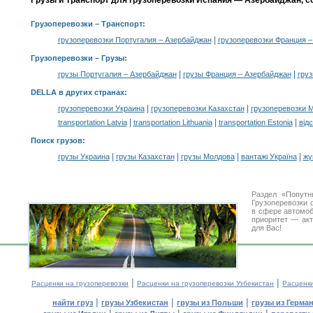
Грузы и Транспорт для грузоперевозки Испания — Азербайджан, с
Грузоперевозки
– Транспорт:
|
грузоперевозки Португалия – Азербайджан
грузоперевозки Франция 
Грузоперевозки –
Грузы
:
|
|
грузы Португалия – Азербайджан
грузы Франция – Азербайджан
гру
DELLA в других странах
:
|
|
грузоперевозки Украина
грузоперевозки Казахстан
грузоперевозки 
|
|
|
transportation Latvia
transportation Lithuania
transportation Estonia
від
Поиск грузов
:
|
|
|
|
грузы Украина
грузы Казахстан
грузы Молдова
вантажі Україна
жү
Раздел «Попутн
Грузоперевозки 
в сфере автомо
приоритет — акт
для Вас!
|
|
Расценки на грузоперевозки
Расценки на грузоперевозки Узбекистан
Расценк
|
|
|
найти груз
грузы Узбекистан
грузы из Польши
грузы из Герма