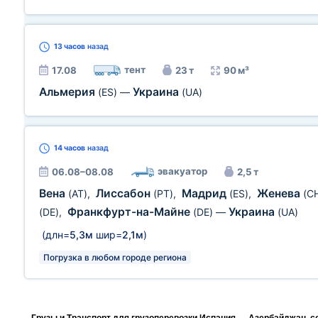
13 часов
назад
тент
17.08
23 т
90 м³
Альмерия
Украина
(ES)
—
(UA)
14 часов
назад
эвакуатор
06.08–08.08
2,5 т
Вена
Лиссабон
Мадрид
Женева
(AT)
,
(PT)
,
(ES)
,
(C
Франкфурт-на-Майне
Украина
(DE)
,
(DE)
—
(UA)
(длн=
5,3м
шир=
2,1м
)
Погрузка в любом городе региона