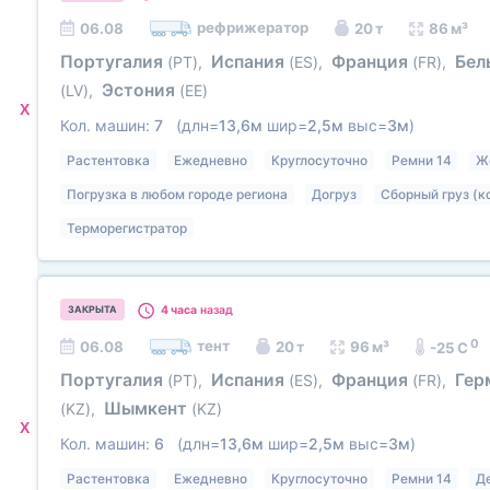
рефрижератор
06.08
20 т
86 м³
Португалия
Испания
Франция
Бел
(PT)
,
(ES)
,
(FR)
,
Эстония
(LV)
,
(EE)
X
Кол. машин:
7
(длн=
13,6м
шир=
2,5м
выс=
3м
)
Растентовка
Ежедневно
Круглосуточно
Ремни 14
Ж
Погрузка в любом городе региона
Догруз
Сборный груз (к
Терморегистратор
4 часа
назад
ЗАКРЫТА
0
тент
06.08
20 т
96 м³
-25 C
Португалия
Испания
Франция
Гер
(PT)
,
(ES)
,
(FR)
,
Шымкент
(KZ)
,
(KZ)
X
Кол. машин:
6
(длн=
13,6м
шир=
2,5м
выс=
3м
)
Растентовка
Ежедневно
Круглосуточно
Ремни 14
Д