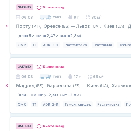
5 часов
назад
ЗАКРЫТА
тент
06.08
9 т
30 м³
Порту
Оренсе
Львов
Киев
Д
X
(PT)
,
(ES)
—
(UA)
,
(UA)
,
(длн=
5м
шир=
2,47м
выс=
2,8м
)
CMR
T1
ADR: 2-9
Растентовка
Постоянно
Пломб
5 часов
назад
ЗАКРЫТА
тент
06.08
17 т
65 м³
Мадрид
Барселона
Киев
Харько
X
(ES)
,
(ES)
—
(UA)
,
(длн=
10м
шир=
2,4м
выс=
2,8м
)
CMR
T1
ADR: 2-9
Тамож. свидет.
Растентовка
По
6 часов
назад
ЗАКРЫТА