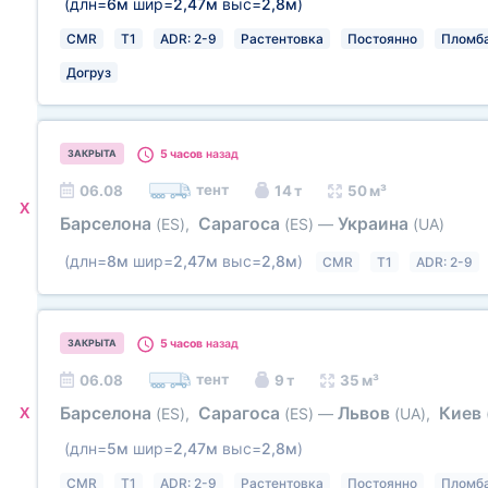
(длн=
6м
шир=
2,47м
выс=
2,8м
)
CMR
T1
ADR: 2-9
Растентовка
Постоянно
Пломб
Догруз
5 часов
назад
ЗАКРЫТА
тент
06.08
14 т
50 м³
X
Барселона
Сарагоса
Украина
(ES)
,
(ES)
—
(UA)
(длн=
8м
шир=
2,47м
выс=
2,8м
)
CMR
T1
ADR: 2-9
5 часов
назад
ЗАКРЫТА
тент
06.08
9 т
35 м³
Барселона
Сарагоса
Львов
Киев
X
(ES)
,
(ES)
—
(UA)
,
(длн=
5м
шир=
2,47м
выс=
2,8м
)
CMR
T1
ADR: 2-9
Растентовка
Постоянно
Пломб