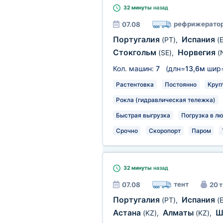
32 минуты
назад
рефрижерато
07.08
Португалия
Испания
(PT)
,
(
Стокгольм
Норвегия
(SE)
,
(
Кол. машин:
7
(длн=
13,6м
шир
Растентовка
Постоянно
Круг
Рокла (гидравлическая тележка)
Быстрая выгрузка
Погрузка в л
Срочно
Скоропорт
Паром
32 минуты
назад
тент
07.08
20 т
Португалия
Испания
(PT)
,
(
Астана
Алматы
Ш
(KZ)
,
(KZ)
,