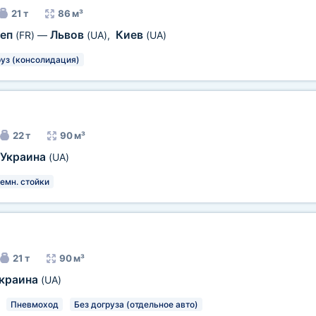
21 т
86 м³
деп
Львов
Киев
(FR)
—
(UA)
,
(UA)
уз (консолидация)
22 т
90 м³
Украина
(UA)
емн. стойки
21 т
90 м³
краина
(UA)
Пневмоход
Без догруза (отдельное авто)