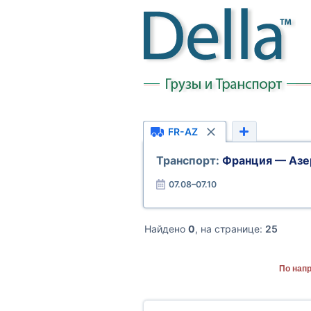
FR-AZ
Транспорт:
Франция — Аз
07.08–07.10
Найдено
0
, на странице:
25
По нап