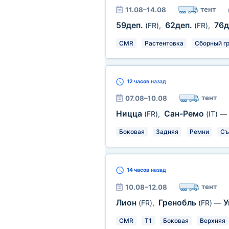
тент
11.08–14.08
59деп.
62деп.
76
(FR)
,
(FR)
,
CMR
Растентовка
Сборный гр
12 часов
назад
тент
07.08–10.08
Ницца
Сан-Ремо
(FR)
,
(IT)
—
Боковая
Задняя
Ремни
Съ
14 часов
назад
тент
10.08–12.08
Лион
Гренобль
У
(FR)
,
(FR)
—
CMR
T1
Боковая
Верхняя