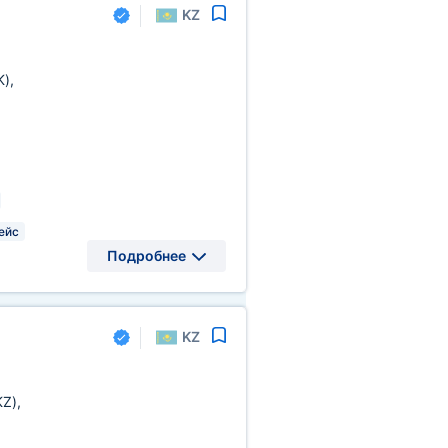
KZ
K)
,
ейс
Подробнее
KZ
KZ)
,