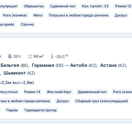
олуприцеп
Обрешетка
Сдвижной пол
Кол. паллет: 33
Ремни 12
Рога (коники)
Мега
Погрузка в любом городе региона
Догруз
ругорейс
Срочно
0
р
20 т
96 м³
-25 C
Бельгия
Германия
Актобе
Астана
(BE)
,
(DE)
—
(KZ)
,
(KZ)
,
Шымкент
,
(KZ)
=
2,5м
выс=
2,9м
)
лосуточно
Ремни 14
Жесткий борт
Деревянный пол
Рога (кони
узка в любом городе региона
Догруз
Сборный груз (консолидация)
Паром
Терморегистратор