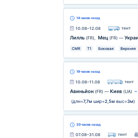
14 часов
назад
тент
10.08–12.08
Лилль
Мец
Укра
(FR)
,
(FR)
—
CMR
T1
Боковая
Верхняя
19 часов
назад
тент
10.08–11.08
Авиньйон
Киев
(FR)
—
(UA)
(длн=
7,7м
шир=
2,5м
выс=
3м
)
20 часов
назад
тент
07.08–31.08