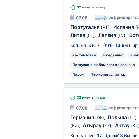
32 минуты
назад
рефрижерато
07.08
Португалия
Испания
(PT)
,
(
Литва
Латвия
Эст
(LT)
,
(LV)
,
Кол. машин:
7
(длн=
13,6м
шир
Растентовка
Ежедневно
Круг
Погрузка в любом городе региона
Паром
Терморегистратор
32 минуты
назад
рефрижерато
07.08
Германия
Польша
(DE)
,
(PL)
,
Атырау
Актау
(KZ)
,
(KZ)
,
(KZ
Кол. машин:
12
(длн=
13,6м
ши