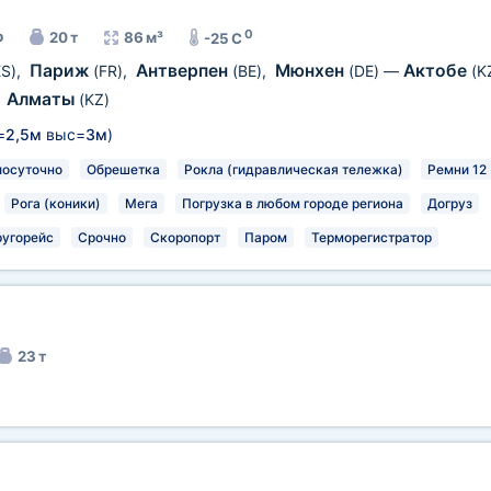
0
р
20 т
86 м³
-25 C
Париж
Антверпен
Мюнхен
Актобе
ES)
,
(FR)
,
(BE)
,
(DE)
—
(K
Алматы
,
(KZ)
=
2,5м
выс=
3м
)
лосуточно
Обрешетка
Рокла (гидравлическая тележка)
Ремни 12
Рога (коники)
Мега
Погрузка в любом городе региона
Догруз
ругорейс
Срочно
Скоропорт
Паром
Терморегистратор
23 т