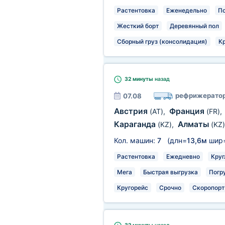
Растентовка
Еженедельно
П
Жесткий борт
Деревянный пол
Сборный груз (консолидация)
К
32 минуты
назад
рефрижерато
07.08
Австрия
Франция
(AT)
,
(FR)
,
Караганда
Алматы
(KZ)
,
(KZ)
Кол. машин:
7
(длн=
13,6м
шир
Растентовка
Ежедневно
Круг
Мега
Быстрая выгрузка
Погр
Кругорейс
Срочно
Скоропорт