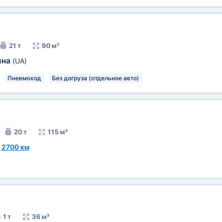
21 т
90 м³
ина
(UA)
Пневмоход
Без догруза (отдельное авто)
20 т
115 м³
~
2700 км
1 т
36 м³