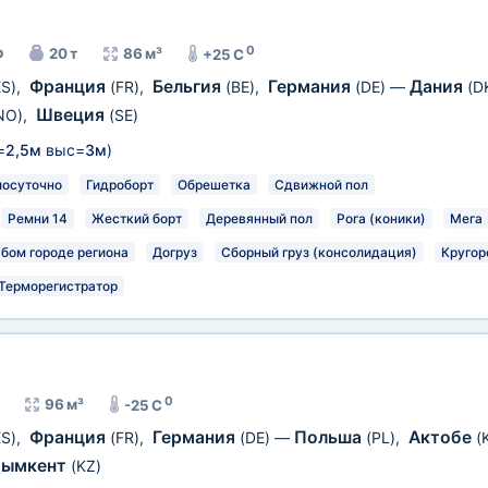
0
р
20 т
86 м³
+25 C
Франция
Бельгия
Германия
Дания
ES)
,
(FR)
,
(BE)
,
(DE)
—
(D
Швеция
NO)
,
(SE)
=
2,5м
выс=
3м
)
лосуточно
Гидроборт
Обрешетка
Сдвижной пол
Ремни 14
Жесткий борт
Деревянный пол
Рога (коники)
Мега
юбом городе региона
Догруз
Сборный груз (консолидация)
Кругор
Терморегистратор
0
96 м³
-25 C
Франция
Германия
Польша
Актобе
ES)
,
(FR)
,
(DE)
—
(PL)
,
(
ымкент
(KZ)