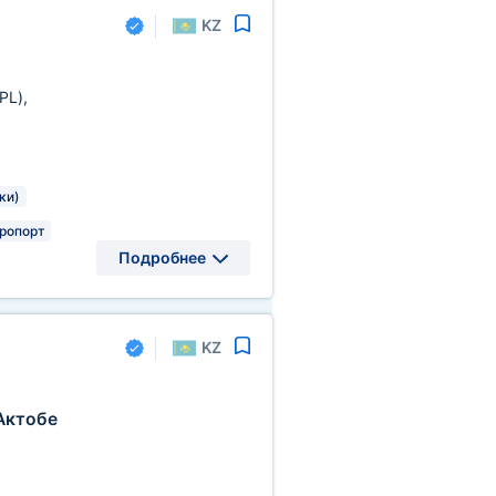
KZ
(PL)
,
ки)
ропорт
Подробнее
KZ
Актобе