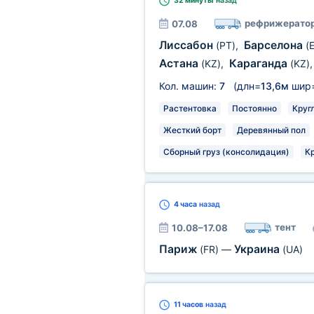
32 минуты
назад
рефрижерато
07.08
Лиссабон
Барселона
(PT)
,
(
Астана
Караганда
(KZ)
,
(KZ)
Кол. машин:
7
(длн=
13,6м
шир
Растентовка
Постоянно
Круг
Жесткий борт
Деревянный пол
Сборный груз (консолидация)
К
4 часа
назад
тент
10.08–17.08
Париж
Украина
(FR)
—
(UA)
11 часов
назад