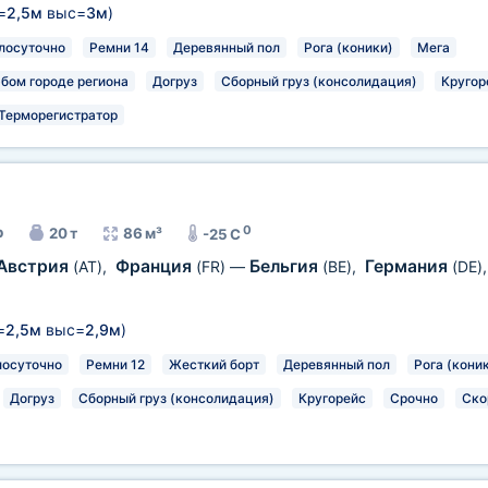
=
2,5м
выс=
3м
)
лосуточно
Ремни 14
Деревянный пол
Рога (коники)
Мега
юбом городе региона
Догруз
Сборный груз (консолидация)
Кругор
Терморегистратор
0
р
20 т
86 м³
-25 C
Австрия
Франция
Бельгия
Германия
(AT)
,
(FR)
—
(BE)
,
(DE)
=
2,5м
выс=
2,9м
)
лосуточно
Ремни 12
Жесткий борт
Деревянный пол
Рога (кони
Догруз
Сборный груз (консолидация)
Кругорейс
Срочно
Ско