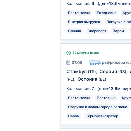
Кол. машин:
6
(длн=
13,6м
шир
Растентовка
Ежедневно
Круг
Быстрая выгрузка
Погрузка в л
Срочно
Скоропорт
Паром
32 минуты
назад
рефрижерато
07.08
Стамбул
Сербия
(TR)
,
(RS)
,
Эстония
(PL)
,
(EE)
Кол. машин:
7
(длн=
13,6м
шир
Растентовка
Постоянно
Круг
Погрузка в любом городе региона
Паром
Терморегистратор