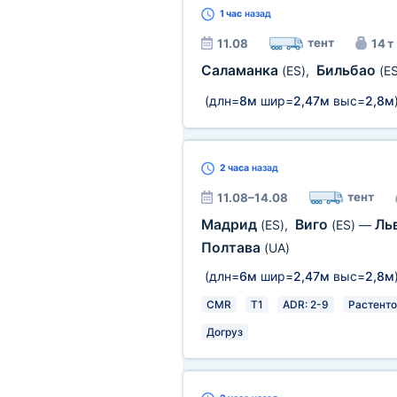
1 час
назад
тент
11.08
14 т
Саламанка
Бильбао
(ES)
,
(ES
(длн=
8м
шир=
2,47м
выс=
2,8м
2 часа
назад
тент
11.08–14.08
Мадрид
Виго
Ль
(ES)
,
(ES)
—
Полтава
(UA)
(длн=
6м
шир=
2,47м
выс=
2,8м
CMR
T1
ADR: 2-9
Растенто
Догруз