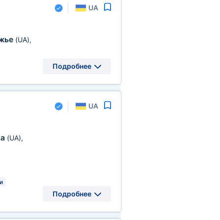
UA
жье
(UA)
,
Подробнее
UA
са
(UA)
,
и
Подробнее