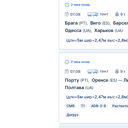
2 часа
назад
тент
07.08
9 т
Брага
Виго
Барсе
(PT)
,
(ES)
,
Одесса
Харьков
(UA)
,
(UA)
(длн=
5м
шир=
2,47м
выс=
2,8м
2 часа
назад
тент
07.08
9 т
Порту
Оренсе
Л
(PT)
,
(ES)
—
Полтава
(UA)
(длн=
5м
шир=
2,47м
выс=
2,8м
CMR
T1
ADR: 2-9
Растенто
Догруз