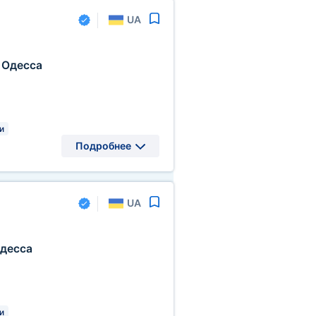
UA
Одесса
и
Подробнее
UA
десса
и