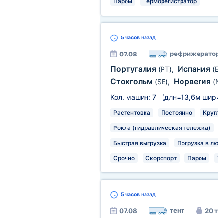
Паром
Терморегистратор
5 часов
назад
рефрижерато
07.08
Португалия
Испания
(PT)
,
(
Стокгольм
Норвегия
(SE)
,
(
Кол. машин:
7
(длн=
13,6м
шир
Растентовка
Постоянно
Круг
Рокла (гидравлическая тележка)
Быстрая выгрузка
Погрузка в л
Срочно
Скоропорт
Паром
5 часов
назад
тент
07.08
20 т