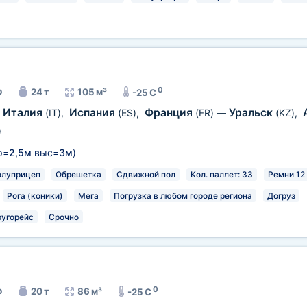
0
р
24 т
105 м³
-25 C
Италия
Испания
Франция
Уральск
(IT)
,
(ES)
,
(FR)
—
(KZ)
,
)
р=
2,5м
выс=
3м
)
олуприцеп
Обрешетка
Сдвижной пол
Кол. паллет: 33
Ремни 12
Рога (коники)
Мега
Погрузка в любом городе региона
Догруз
ругорейс
Срочно
0
р
20 т
86 м³
-25 C