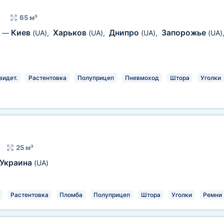
65 м³
Киев
Харьков
Днипро
Запорожье
—
(UA)
,
(UA)
,
(UA)
,
(UA)
)
видет.
Растентовка
Полуприцеп
Пневмоход
Штора
Уголки
25 м³
Украина
(UA)
Растентовка
Пломба
Полуприцеп
Штора
Уголки
Ремни