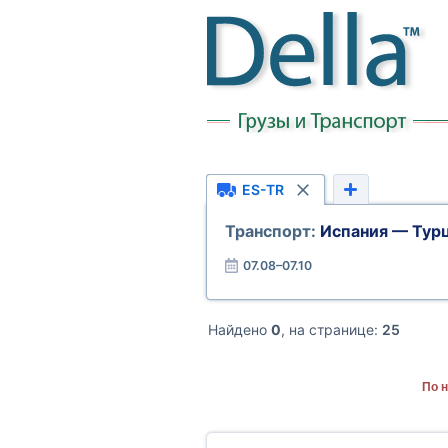
ES-TR
Транспорт:
Испания — Тур
07.08–07.10
Найдено
0
, на странице:
25
По 