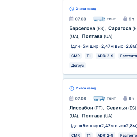
2 часа
назад
тент
07.08
9 т
Барселона
Сарагоса
(ES)
,
(E
Полтава
(UA)
,
(UA)
(длн=
5м
шир=
2,47м
выс=
2,8м
CMR
T1
ADR: 2-9
Растенто
Догруз
2 часа
назад
тент
07.08
9 т
Лиссабон
Севилья
(PT)
,
(ES)
Полтава
(UA)
,
(UA)
(длн=
5м
шир=
2,47м
выс=
2,8м
CMR
T1
ADR: 2-9
Растенто