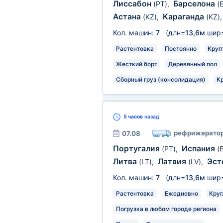
Лиссабон
Барселона
(PT)
,
(
Астана
Караганда
(KZ)
,
(KZ)
Кол. машин:
7
(длн=
13,6м
шир
Растентовка
Постоянно
Круг
Жесткий борт
Деревянный пол
Сборный груз (консолидация)
К
5 часов
назад
рефрижерато
07.08
Португалия
Испания
(PT)
,
(
Литва
Латвия
Эст
(LT)
,
(LV)
,
Кол. машин:
7
(длн=
13,6м
шир
Растентовка
Ежедневно
Круг
Погрузка в любом городе региона