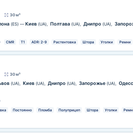
30 м³
лона
Киев
Полтава
Днипро
Запоро
(ES)
—
(UA)
,
(UA)
,
(UA)
,
)
CMR
T1
ADR: 2-9
Растентовка
Штора
Уголки
Ремни
30 м³
ьвов
Киев
Днипро
Запорожье
Одес
(UA)
,
(UA)
,
(UA)
,
(UA)
,
)
вка
Постоянно
Пломба
Полуприцеп
Штора
Уголки
Ремн