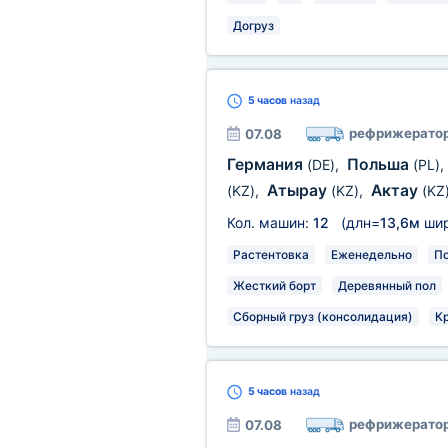
Догруз
5 часов
назад
рефрижерато
07.08
Германия
Польша
(DE)
,
(PL)
,
Атырау
Актау
(KZ)
,
(KZ)
,
(KZ
Кол. машин:
12
(длн=
13,6м
ши
Растентовка
Еженедельно
П
Жесткий борт
Деревянный пол
Сборный груз (консолидация)
К
5 часов
назад
рефрижерато
07.08