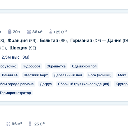
0
р
20 т
86 м³
+25 C
Франция
Бельгия
Германия
Дания
ES)
,
(FR)
,
(BE)
,
(DE)
—
(D
Швеция
NO)
,
(SE)
=
2,5м
выс=
3м
)
лосуточно
Гидроборт
Обрешетка
Сдвижной пол
Ремни 14
Жесткий борт
Деревянный пол
Рога (коники)
Мега
юбом городе региона
Догруз
Сборный груз (консолидация)
Кругор
Терморегистратор
0
96 м³
-25 C