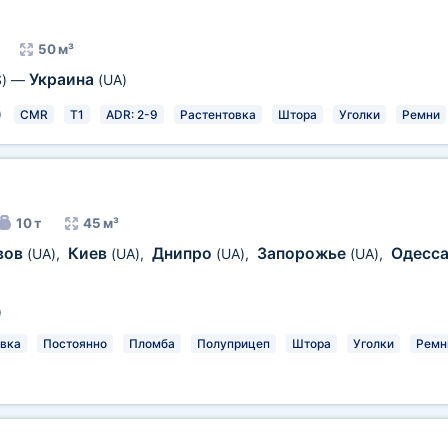
50 м³
Украина
)
—
(UA)
)
CMR
T1
ADR: 2-9
Растентовка
Штора
Уголки
Ремни
10 т
45 м³
вов
Киев
Днипро
Запорожье
Одесс
(UA)
,
(UA)
,
(UA)
,
(UA)
,
)
вка
Постоянно
Пломба
Полуприцеп
Штора
Уголки
Ремн