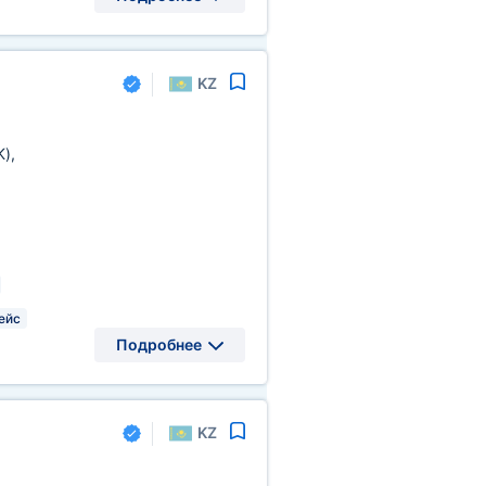
KZ
K)
,
ейс
Подробнее
KZ