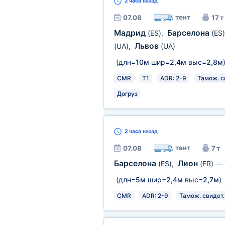
2 часа
назад
тент
07.08
17 т
Мадрид
Барселона
(ES)
,
(ES)
Львов
(UA)
,
(UA)
(длн=
10м
шир=
2,4м
выс=
2,8м
CMR
T1
ADR: 2-9
Тамож. с
Догруз
2 часа
назад
тент
07.08
7 т
Барселона
Лион
(ES)
,
(FR)
—
(длн=
5м
шир=
2,4м
выс=
2,7м
)
CMR
ADR: 2-9
Тамож. свидет.