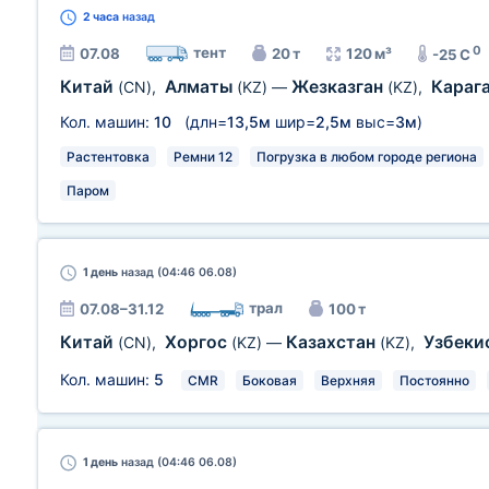
2 часа
назад
0
тент
07.08
20 т
120 м³
-25 C
Китай
Алматы
Жезказган
Караг
(CN)
,
(KZ)
—
(KZ)
,
Кол. машин:
10
(длн=
13,5м
шир=
2,5м
выс=
3м
)
Растентовка
Ремни 12
Погрузка в любом городе региона
Паром
1 день
назад (04:46 06.08)
трал
07.08–31.12
100 т
Китай
Хоргос
Казахстан
Узбеки
(CN)
,
(KZ)
—
(KZ)
,
Кол. машин:
5
CMR
Боковая
Верхняя
Постоянно
1 день
назад (04:46 06.08)