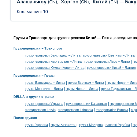
Алашанькоу
Хоргос
Китай
Бак
(CN)
,
(CN)
,
(CN)
—
Кол. машин:
10
Грузы и Транспорт для грузоперевозки Китай — Литва, соседние н
Грузоперевозки
– Транспорт:
|
грузоперевозки Бангладеш – Литва
грузоперевозки Вьетнам – Литва
|
|
грузоперевозки Кыргызстан – Литва
грузоперевозки Лаос – Литва
гр
|
грузоперевозки Южная Корея – Литва
грузоперевозки Китай – Латвия
Грузоперевозки –
Грузы
:
|
|
грузы Бангладеш – Литва
грузы Вьетнам – Литва
грузы Индия – Лит
|
|
грузы Монголия – Литва
грузы Непал – Литва
грузы Таджикистан – Л
DELLA в других странах
:
|
|
грузоперевозки Украина
грузоперевозки Казахстан
грузоперевозки 
|
|
|
transportation Latvia
transportation Lithuania
transportation Estonia
від
Поиск грузов
:
|
|
|
|
грузы Украина
грузы Казахстан
грузы Молдова
вантажі Україна
жү