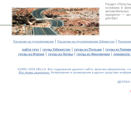
Раздел «Попутны
основана в фев
автомобильны
приоритет — акт
для Вас!
|
|
Расценки на грузоперевозки
Расценки на грузоперевозки Узбекистан
Расценк
|
|
|
найти груз
грузы Узбекистан
грузы из Польши
грузы из Герма
|
|
|
грузы из Италии
грузы из Литвы
грузы из Финляндии
перевезти 
©1995–2026 DELLA. Все содержание данного сайта, включая оформление, стил
Все права защищены.
Копирование и размещение в других средствах информа
0.18(aws2)
070826-16:37:17
ДЕЛЛА®