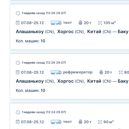
1 неделю
назад (12:26 29.07)
тент
07.08–25.12
20 т
105 м³
Алашанькоу
Хоргос
Китай
Бак
(CN)
,
(CN)
,
(CN)
—
Кол. машин:
10
1 неделю
назад (12:26 29.07)
рефрижератор
07.08–25.12
20 т
90
Алашанькоу
Хоргос
Китай
Бак
(CN)
,
(CN)
,
(CN)
—
Кол. машин:
10
1 неделю
назад (12:24 29.07)
тент
07.08–25.12
20 т
90 м³