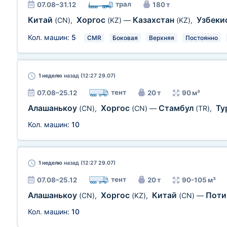
трал
07.08–31.12
180 т
Китай
Хоргос
Казахстан
Узбеки
(CN)
,
(KZ)
—
(KZ)
,
Кол. машин:
5
CMR
Боковая
Верхняя
Постоянно
1 неделю
назад (12:27 29.07)
тент
07.08–25.12
20 т
90 м³
Алашанькоу
Хоргос
Стамбул
Ту
(CN)
,
(CN)
—
(TR)
,
Кол. машин:
10
1 неделю
назад (12:27 29.07)
тент
07.08–25.12
20 т
90-105 м³
Алашанькоу
Хоргос
Китай
Пот
(CN)
,
(KZ)
,
(CN)
—
Кол. машин:
10