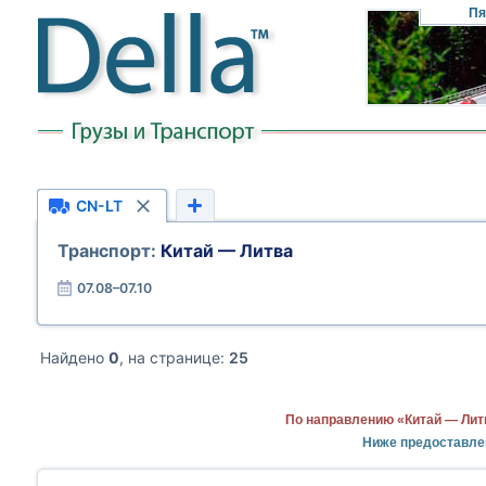
Пя
CN-LT
Транспорт:
Китай — Литва
07.08–07.10
Найдено
0
, на странице:
25
По направлению «Китай — Лит
Ниже предоставле