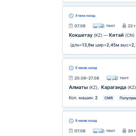
3 часа
назад
тент
07.08
22 т
Кокшетау
Китай
(KZ)
—
(CN)
(длн=
13,6м
шир=
2,45м
выс=
2
5 часов
назад
тент
20.08–27.08
Алматы
Караганда
(KZ)
,
(KZ)
Кол. машин:
2
CMR
Полупри
5 часов
назад
тент
07.08
20 т