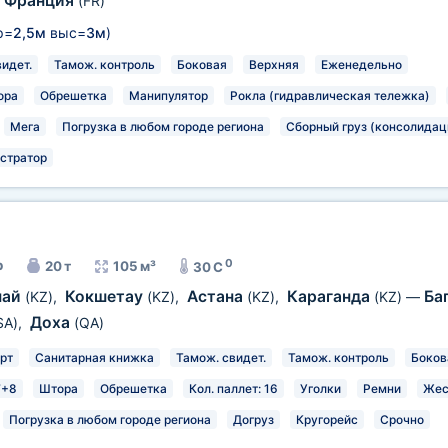
Франция
(FR)
р=
2,5м
выс=
3м
)
идет.
Тамож. контроль
Боковая
Верхняя
Еженедельно
ора
Обрешетка
Манипулятор
Рокла (гидравлическая тележка)
Мега
Погрузка в любом городе региона
Сборный груз (консолидац
стратор
0
р
20 т
105 м³
30 C
най
Кокшетау
Астана
Караганда
Ба
(KZ)
,
(KZ)
,
(KZ)
,
(KZ)
—
Доха
SA)
,
(QA)
рт
Санитарная книжка
Тамож. свидет.
Тамож. контроль
Боков
7+8
Штора
Обрешетка
Кол. паллет: 16
Уголки
Ремни
Жес
Погрузка в любом городе региона
Догруз
Кругорейс
Срочно