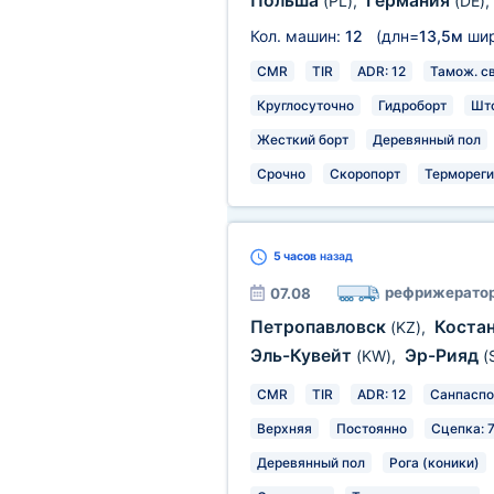
Польша
Германия
(PL)
,
(DE)
,
Кол. машин:
12
(длн=
13,5м
ши
CMR
TIR
ADR: 12
Тамож. св
Круглосуточно
Гидроборт
Шт
Жесткий борт
Деревянный пол
Срочно
Скоропорт
Термореги
5 часов
назад
рефрижерато
07.08
Петропавловск
Коста
(KZ)
,
Эль-Кувейт
Эр-Рияд
(KW)
,
(
CMR
TIR
ADR: 12
Санпаспо
Верхняя
Постоянно
Сцепка: 
Деревянный пол
Рога (коники)