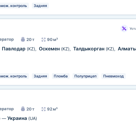
амож. контроль
Задняя
Уст
ератор
20 т
90 м³
Павлодар
Оскемен
Талдыкорган
Алмат
,
(KZ)
,
(KZ)
,
(KZ)
,
амож. контроль
Задняя
Пломба
Полуприцеп
Пневмоход
ератор
20 т
92 м³
Украина
)
—
(UA)