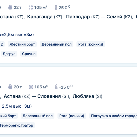
0
р
22 т
105 м³
25 C
стана
Караганда
Павлодар
Семей
(KZ)
,
(KZ)
,
(KZ)
—
(KZ)
,
р=
2,5м
выс=
3м
)
12
Жесткий борт
Деревянный пол
Рога (коники)
Догруз
Срочно
0
р
20 т
105 м³
-25 C
Астана
Словения
Любляна
,
(KZ)
—
(SI)
,
(SI)
=
2,5м
выс=
3м
)
кий борт
Деревянный пол
Рога (коники)
Погрузка в любом городе
Терморегистратор