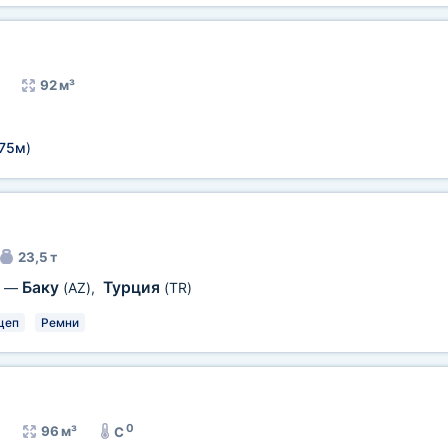
92 м³
,75м
)
23,5 т
Баку
Турция
—
(AZ)
,
(TR)
цеп
Ремни
0
96 м³
C