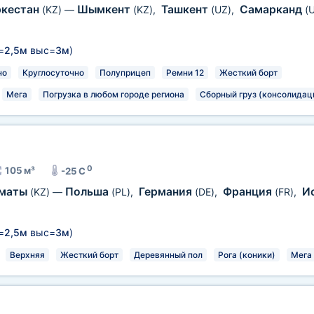
ркестан
Шымкент
Ташкент
Самарканд
(KZ)
—
(KZ)
,
(UZ)
,
(
=
2,5м
выс=
3м
)
но
Круглосуточно
Полуприцеп
Ремни 12
Жесткий борт
Мега
Погрузка в любом городе региона
Сборный груз (консолидац
0
105 м³
-25 C
маты
Польша
Германия
Франция
И
(KZ)
—
(PL)
,
(DE)
,
(FR)
,
=
2,5м
выс=
3м
)
Верхняя
Жесткий борт
Деревянный пол
Рога (коники)
Мега