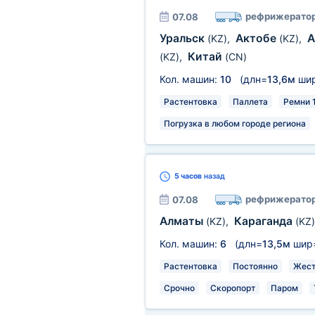
рефрижерато
07.08
Уральск
Актобе
А
(KZ)
,
(KZ)
,
Китай
(KZ)
,
(CN)
Кол. машин:
10
(длн=
13,6м
ши
Растентовка
Паллета
Ремни 
Погрузка в любом городе региона
5 часов
назад
рефрижерато
07.08
Алматы
Караганда
(KZ)
,
(KZ)
Кол. машин:
6
(длн=
13,5м
шир
Растентовка
Постоянно
Жест
Срочно
Скоропорт
Паром