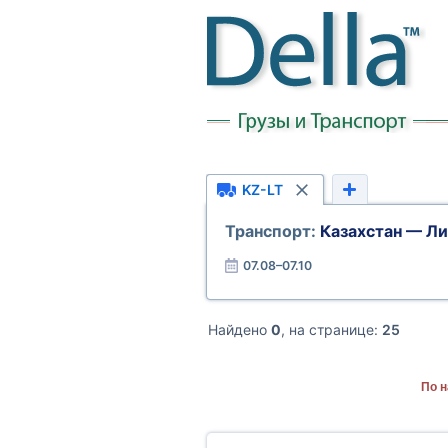
KZ-LT
Транспорт:
Казахстан — Ли
07.08–07.10
Найдено
0
, на странице:
25
По н