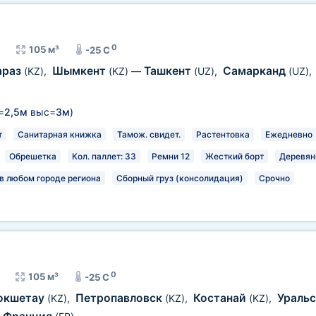
0
105 м³
-25 C
араз
Шымкент
Ташкент
Самарканд
(KZ)
,
(KZ)
—
(UZ)
,
(UZ)
,
=
2,5м
выс=
3м
)
т
Санитарная книжка
Тамож. свидет.
Растентовка
Ежедневно
Обрешетка
Кол. паллет: 33
Ремни 12
Жесткий борт
Деревян
в любом городе региона
Сборный груз (консолидация)
Срочно
0
105 м³
-25 C
окшетау
Петропавловск
Костанай
Ураль
(KZ)
,
(KZ)
,
(KZ)
,