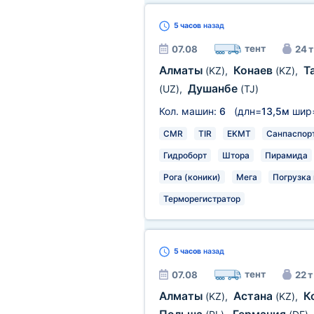
5 часов
назад
тент
07.08
24 т
Алматы
Конаев
Т
(KZ)
,
(KZ)
,
Душанбе
(UZ)
,
(TJ)
Кол. машин:
6
(длн=
13,5м
шир
CMR
TIR
EKMT
Санпаспор
Гидроборт
Штора
Пирамида
Рога (коники)
Мега
Погрузка 
Терморегистратор
5 часов
назад
тент
07.08
22 т
Алматы
Астана
К
(KZ)
,
(KZ)
,