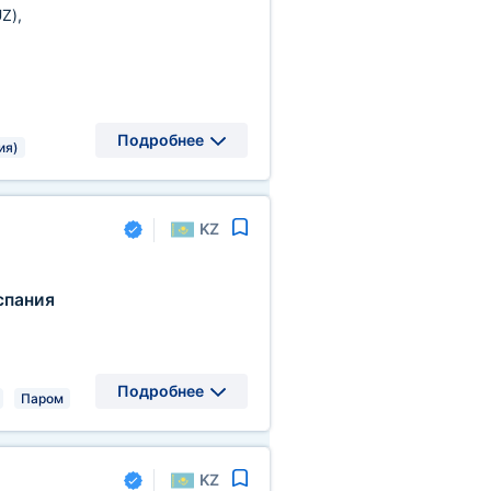
UZ)
,
Подробнее
ия)
KZ
спания
Подробнее
Паром
KZ