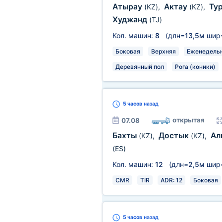
Атырау
Актау
Ту
(KZ)
,
(KZ)
,
Худжанд
(TJ)
Кол. машин:
8
(длн=
13,5м
шир
Боковая
Верхняя
Еженедель
Деревянный пол
Рога (коники)
5 часов
назад
открытая
07.08
Бахты
Достык
Ал
(KZ)
,
(KZ)
,
(ES)
Кол. машин:
12
(длн=
2,5м
шир
CMR
TIR
ADR: 12
Боковая
5 часов
назад