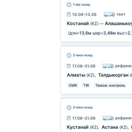
1 час
назад
тент
10.08–13.08
Костанай
Алашанько
(KZ)
—
(длн=
13,6м
шир=
2,48м
выс=
2
2 часа
назад
рефриж
17.08–31.08
Алматы
Талдыкорган
(KZ)
,
(
CMR
TIR
Тамож. контроль
2 часа
назад
рефриж
17.08–31.08
Кустанай
Астана
(KZ)
,
(KZ)
,