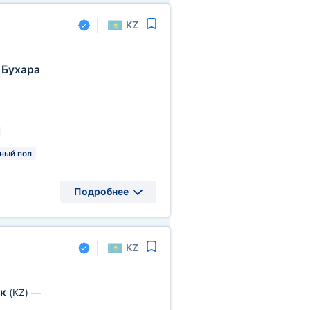
KZ
Бухара
ный пол
Подробнее
KZ
ск
(KZ)
—