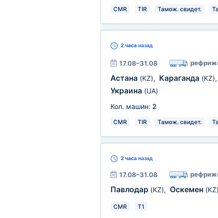
CMR
TIR
Тамож. свидет.
Т
2 часа
назад
рефриж
17.08–31.08
Астана
Караганда
(KZ)
,
(KZ)
Украина
(UA)
Кол. машин:
2
CMR
TIR
Тамож. свидет.
Т
2 часа
назад
рефриж
17.08–31.08
Павлодар
Оскемен
(KZ)
,
(KZ
CMR
T1