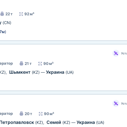
22 т
92 м³
у
(CN)
,7м
)
Уст
ератор
21 т
90 м³
Шымкент
Украина
KZ)
,
(KZ)
—
(UA)
Уст
ератор
20 т
90 м³
Петропавловск
Семей
Украина
(KZ)
,
(KZ)
—
(UA)