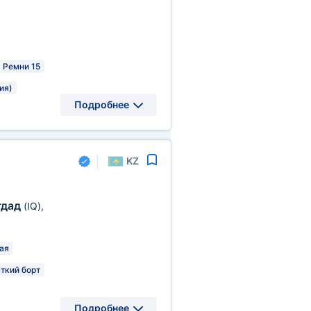
Ремни 15
ия)
Подробнее
KZ
гдад
(IQ)
,
ая
ткий борт
Подробнее