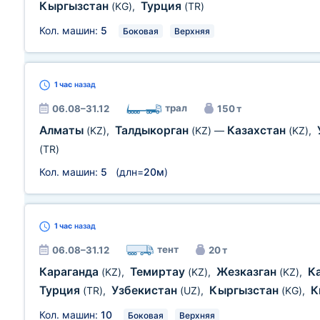
Кыргызстан
Турция
(KG)
,
(TR)
Кол. машин:
5
Боковая
Верхняя
1 час
назад
трал
06.08–31.12
150 т
Алматы
Талдыкорган
Казахстан
(KZ)
,
(KZ)
—
(KZ)
,
(TR)
Кол. машин:
5
(длн=
20м
)
1 час
назад
тент
06.08–31.12
20 т
Караганда
Темиртау
Жезказган
К
(KZ)
,
(KZ)
,
(KZ)
,
Турция
Узбекистан
Кыргызстан
К
(TR)
,
(UZ)
,
(KG)
,
Кол. машин:
10
Боковая
Верхняя