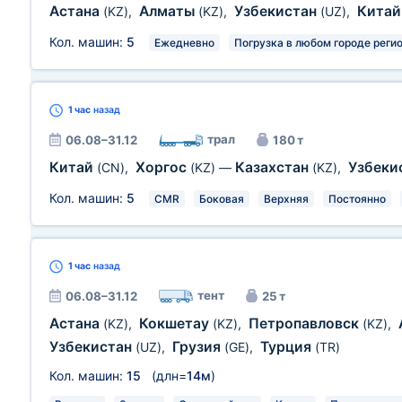
Астана
Алматы
Узбекистан
Кита
(KZ)
,
(KZ)
,
(UZ)
,
Кол. машин:
5
Ежедневно
Погрузка в любом городе реги
1 час
назад
трал
06.08–31.12
180 т
Китай
Хоргос
Казахстан
Узбеки
(CN)
,
(KZ)
—
(KZ)
,
Кол. машин:
5
CMR
Боковая
Верхняя
Постоянно
1 час
назад
тент
06.08–31.12
25 т
Астана
Кокшетау
Петропавловск
(KZ)
,
(KZ)
,
(KZ)
,
Узбекистан
Грузия
Турция
(UZ)
,
(GE)
,
(TR)
Кол. машин:
15
(длн=
14м
)