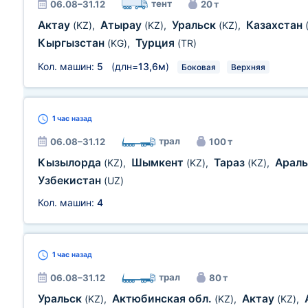
тент
06.08–31.12
20 т
Актау
Атырау
Уральск
Казахстан
(KZ)
,
(KZ)
,
(KZ)
,
Кыргызстан
Турция
(KG)
,
(TR)
Кол. машин:
5
(длн=
13,6м
)
Боковая
Верхняя
1 час
назад
трал
06.08–31.12
100 т
Кызылорда
Шымкент
Тараз
Арал
(KZ)
,
(KZ)
,
(KZ)
,
Узбекистан
(UZ)
Кол. машин:
4
1 час
назад
трал
06.08–31.12
80 т
Уральск
Актюбинская обл.
Актау
(KZ)
,
(KZ)
,
(KZ)
,