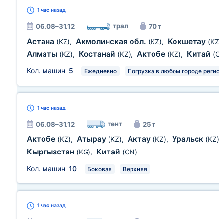
1 час
назад
трал
06.08–31.12
70 т
Астана
Акмолинская обл.
Кокшетау
(KZ)
,
(KZ)
,
(KZ
Алматы
Костанай
Актобе
Китай
(KZ)
,
(KZ)
,
(KZ)
,
(
Кол. машин:
5
Ежедневно
Погрузка в любом городе реги
1 час
назад
тент
06.08–31.12
25 т
Актобе
Атырау
Актау
Уральск
(KZ)
,
(KZ)
,
(KZ)
,
(KZ)
Кыргызстан
Китай
(KG)
,
(CN)
Кол. машин:
10
Боковая
Верхняя
1 час
назад