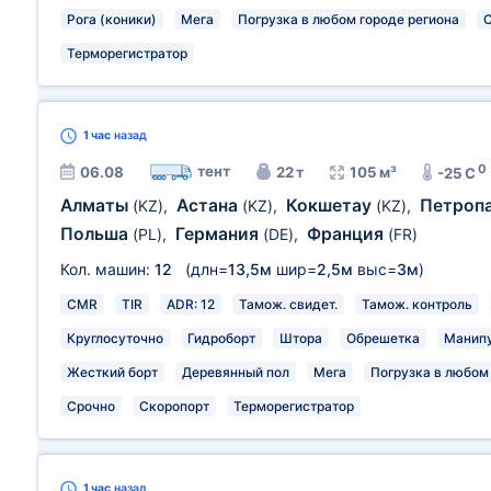
Рога (коники)
Мега
Погрузка в любом городе региона
С
Терморегистратор
1 час
назад
0
тент
06.08
22 т
105 м³
-25 C
Алматы
Астана
Кокшетау
Петроп
(KZ)
,
(KZ)
,
(KZ)
,
Польша
Германия
Франция
(PL)
,
(DE)
,
(FR)
Кол. машин:
12
(длн=
13,5м
шир=
2,5м
выс=
3м
)
CMR
TIR
ADR: 12
Тамож. свидет.
Тамож. контроль
Круглосуточно
Гидроборт
Штора
Обрешетка
Манип
Жесткий борт
Деревянный пол
Мега
Погрузка в любом
Срочно
Скоропорт
Терморегистратор
1 час
назад