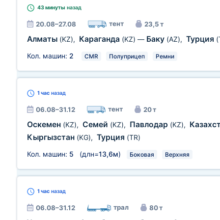
43 минуты
назад
тент
20.08–27.08
23,5 т
Алматы
Караганда
Баку
Турция
(KZ)
,
(KZ)
—
(AZ)
,
(
Кол. машин:
2
CMR
Полуприцеп
Ремни
1 час
назад
тент
06.08–31.12
20 т
Оскемен
Семей
Павлодар
Казахс
(KZ)
,
(KZ)
,
(KZ)
,
Кыргызстан
Турция
(KG)
,
(TR)
Кол. машин:
5
(длн=
13,6м
)
Боковая
Верхняя
1 час
назад
трал
06.08–31.12
80 т