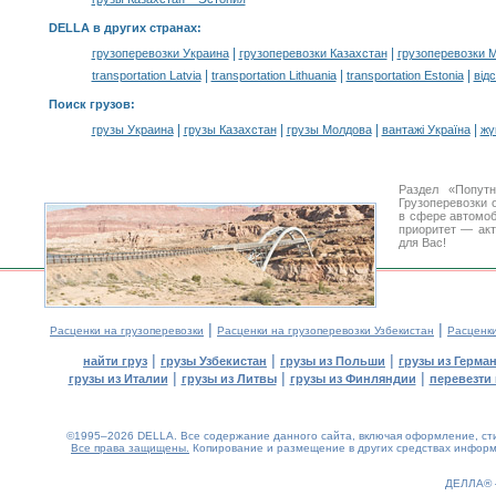
DELLA в других странах
:
|
|
грузоперевозки Украина
грузоперевозки Казахстан
грузоперевозки 
|
|
|
transportation Latvia
transportation Lithuania
transportation Estonia
від
Поиск грузов
:
|
|
|
|
грузы Украина
грузы Казахстан
грузы Молдова
вантажі Україна
жү
Раздел «Попут
Грузоперевозки 
в сфере автомо
приоритет — акт
для Вас!
|
|
Расценки на грузоперевозки
Расценки на грузоперевозки Узбекистан
Расценк
|
|
|
найти груз
грузы Узбекистан
грузы из Польши
грузы из Герма
|
|
|
грузы из Италии
грузы из Литвы
грузы из Финляндии
перевезти 
©1995–2026 DELLA. Все содержание данного сайта, включая оформление, стил
Все права защищены.
Копирование и размещение в других средствах информа
0.18(aws2)
060826-09:01:27
ДЕЛЛА®