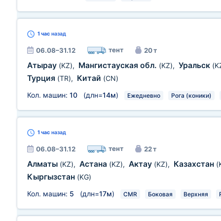
1 час
назад
тент
06.08–31.12
20 т
Атырау
Мангистауская обл.
Уральск
(KZ)
,
(KZ)
,
(K
Турция
Китай
(TR)
,
(CN)
Кол. машин:
10
(длн=
14м
)
Ежедневно
Рога (коники)
1 час
назад
тент
06.08–31.12
22 т
Алматы
Астана
Актау
Казахстан
(KZ)
,
(KZ)
,
(KZ)
,
(
Кыргызстан
(KG)
Кол. машин:
5
(длн=
17м
)
CMR
Боковая
Верхняя