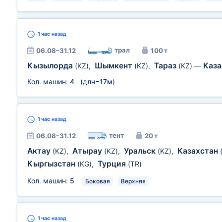
1 час
назад
трал
06.08–31.12
100 т
Кызылорда
Шымкент
Тараз
Каз
(KZ)
,
(KZ)
,
(KZ)
—
Кол. машин:
4
(длн=
17м
)
1 час
назад
тент
06.08–31.12
20 т
Актау
Атырау
Уральск
Казахстан
(KZ)
,
(KZ)
,
(KZ)
,
Кыргызстан
Турция
(KG)
,
(TR)
Кол. машин:
5
Боковая
Верхняя
1 час
назад