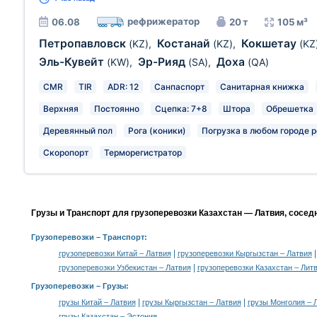
рефрижератор
06.08
20 т
105 м³
Петропавловск
Костанай
Кокшетау
(KZ)
,
(KZ)
,
(KZ
Эль-Кувейт
Эр-Рияд
Доха
(KW)
,
(SA)
,
(QA)
CMR
TIR
ADR: 12
Санпаспорт
Санитарная книжка
Верхняя
Постоянно
Сцепка: 7+8
Штора
Обрешетка
Деревянный пол
Рога (коники)
Погрузка в любом городе р
Скоропорт
Терморегистратор
Грузы и Транспорт для грузоперевозки Казахстан — Латвия, сосед
Грузоперевозки
– Транспорт:
|
грузоперевозки Китай – Латвия
грузоперевозки Кыргызстан – Латвия
|
грузоперевозки Узбекистан – Латвия
грузоперевозки Казахстан – Лит
Грузоперевозки –
Грузы
:
|
|
грузы Китай – Латвия
грузы Кыргызстан – Латвия
грузы Монголия – 
грузы Казахстан – Эстония