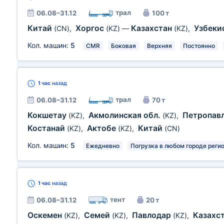
трал
06.08–31.12
100 т
Китай
Хоргос
Казахстан
Узбеки
(CN)
,
(KZ)
—
(KZ)
,
Кол. машин:
5
CMR
Боковая
Верхняя
Постоянно
1 час
назад
трал
06.08–31.12
70 т
Кокшетау
Акмолинская обл.
Петропав
(KZ)
,
(KZ)
,
Костанай
Актобе
Китай
(KZ)
,
(KZ)
,
(CN)
Кол. машин:
5
Ежедневно
Погрузка в любом городе реги
1 час
назад
тент
06.08–31.12
20 т
Оскемен
Семей
Павлодар
Казахс
(KZ)
,
(KZ)
,
(KZ)
,