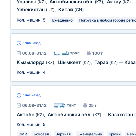
Уральск
Актюбинская обл.
Актау
(KZ)
,
(KZ)
,
(KZ)
Узбекистан
Китай
(UZ)
,
(CN)
Кол. машин:
5
Ежедневно
Погрузка в любом городе реги
1 час
назад
трал
06.08–31.12
100 т
Кызылорда
Шымкент
Тараз
Каз
(KZ)
,
(KZ)
,
(KZ)
—
Кол. машин:
4
1 час
назад
тент
06.08–31.12
25 т
Актобе
Актюбинская обл.
Казахстан
(KZ)
,
(KZ)
—
Кол. машин:
5
CMR
Боковая
Верхняя
Еженедельно
Крюки
Рем