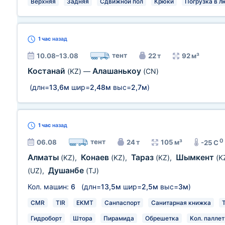
Верхняя
Задняя
Сдвижной пол
Крюки
Погрузка в л
1 час
назад
тент
10.08–13.08
22 т
92 м³
Костанай
Алашанькоу
(KZ)
—
(CN)
(длн=
13,6м
шир=
2,48м
выс=
2,7м
)
1 час
назад
0
тент
06.08
24 т
105 м³
-25 C
Алматы
Конаев
Тараз
Шымкент
(KZ)
,
(KZ)
,
(KZ)
,
(K
Душанбе
(UZ)
,
(TJ)
Кол. машин:
6
(длн=
13,5м
шир=
2,5м
выс=
3м
)
CMR
TIR
EKMT
Санпаспорт
Санитарная книжка
Гидроборт
Штора
Пирамида
Обрешетка
Кол. паллет