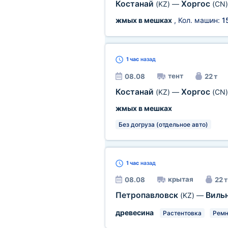
Костанай
Хоргос
(KZ)
—
(CN)
жмых в мешках
, Кол. машин:
1
1 час
назад
тент
08.08
22 т
Костанай
Хоргос
(KZ)
—
(CN)
жмых в мешках
Без догруза (отдельное авто)
1 час
назад
крытая
08.08
22 т
Петропавловск
Виль
(KZ)
—
древесина
Растентовка
Ремн