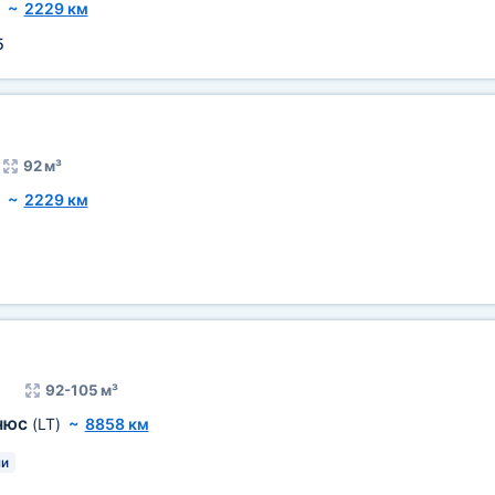
~
2229 км
5
92 м³
~
2229 км
92-105 м³
нюс
(LT)
~
8858 км
и