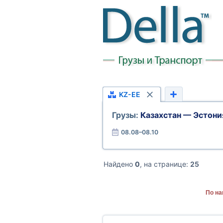
KZ-EE
Грузы:
Казахстан — Эстони
08.08–08.10
Найдено
0
, на странице:
25
По на