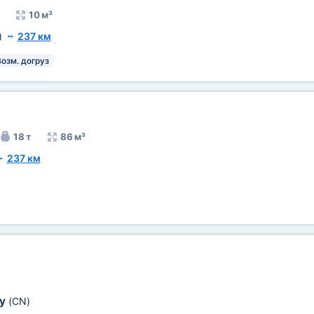
10 м³
)
~
237 км
озм. догруз
18 т
86 м³
~
237 км
оу
(CN)