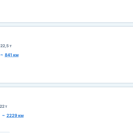
22,5 т
~
841 км
22 т
~
2229 км