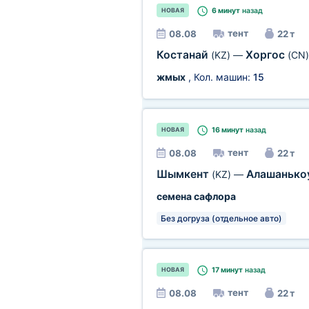
6 минут
назад
НОВАЯ
тент
08.08
22 т
Костанай
Хоргос
(KZ)
—
(CN)
жмых
, Кол. машин:
15
16 минут
назад
НОВАЯ
тент
08.08
22 т
Шымкент
Алашанько
(KZ)
—
семена сафлора
Без догруза (отдельное авто)
17 минут
назад
НОВАЯ
тент
08.08
22 т