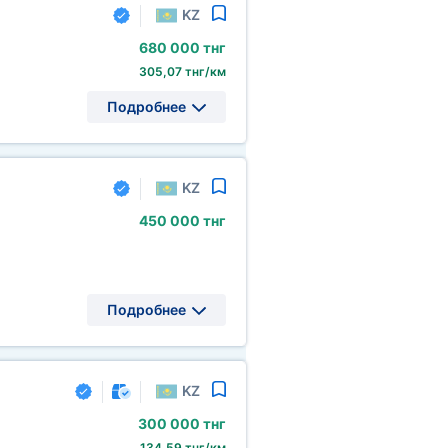
KZ
680
000 тнг
305,07 тнг/км
Подробнее
KZ
450
000 тнг
Подробнее
KZ
300
000 тнг
134,59 тнг/км