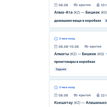
крытая
08.08
10 т
Алма-Ата
Бишкек
(KZ)
—
(KG
домашние вещи в коробках
В
2 часа
назад
крытая
08.08–10.08
Алматы
Бишкек
(KZ)
—
(KG)
промтовары в коробках
Задняя
2 часа
назад
крытая
08.08
22 т
Кокшетау
Алашаньк
(KZ)
—