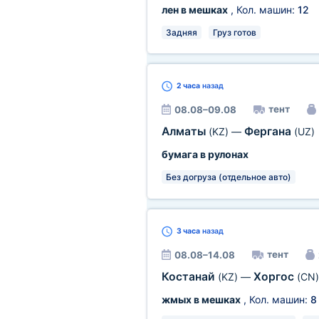
лен в мешках
, Кол. машин:
12
Задняя
Груз готов
2 часа
назад
тент
08.08–09.08
Алматы
Фергана
(KZ)
—
(UZ)
бумага в рулонах
Без догруза (отдельное авто)
3 часа
назад
тент
08.08–14.08
Костанай
Хоргос
(KZ)
—
(CN)
жмых в мешках
, Кол. машин:
8