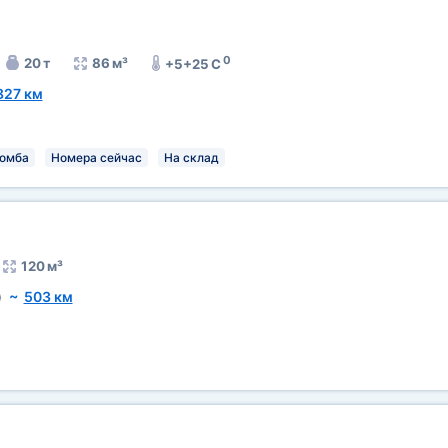
0
20 т
86 м³
+5+25 C
827 км
омба
Номера сейчас
На склад
120 м³
)
~
503 км