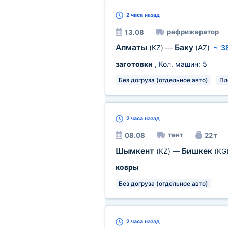
2 часа
назад
рефрижератор
13.08
Алматы
Баку
(KZ)
—
(AZ)
~
3
заготовки
, Кол. машин:
5
Без догруза (отдельное авто)
Пл
2 часа
назад
тент
08.08
22 т
Шымкент
Бишкек
(KZ)
—
(KG
ковры
Без догруза (отдельное авто)
2 часа
назад