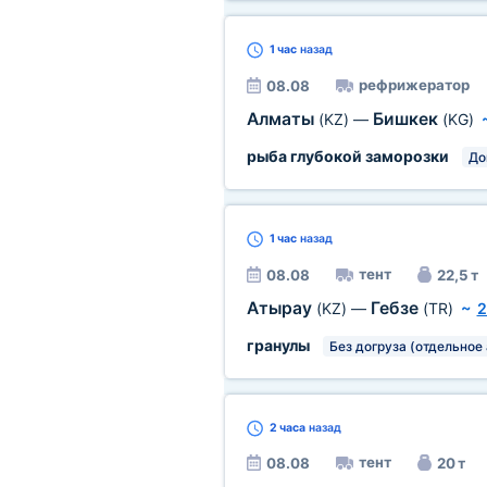
1 час
назад
рефрижератор
08.08
Алматы
Бишкек
(KZ)
—
(KG)
рыба глубокой заморозки
До
1 час
назад
тент
08.08
22,5 т
Атырау
Гебзе
(KZ)
—
(TR)
~
2
гранулы
Без догруза (отдельное 
2 часа
назад
тент
08.08
20 т