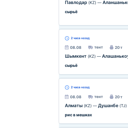
Павлодар
Аланшань
(KZ)
—
сырьё
2 часа
назад
тент
08.08
20 т
Шымкент
Алашанько
(KZ)
—
сырьё
2 часа
назад
тент
08.08
20 т
Алматы
Душанбе
(KZ)
—
(TJ)
рис в мешках