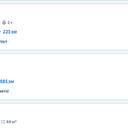
2 т
~
235 км
груз
685 км
авто)
86 м³