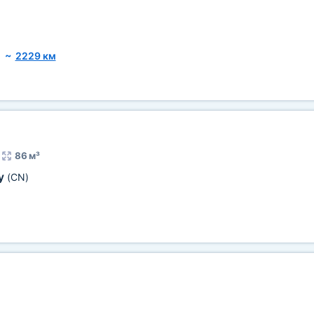
~
2229 км
86 м³
у
(CN)