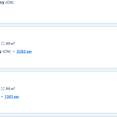
коу
(CN)
86 м³
у
(CN)
~
3282 км
86 м³
~
1301 км