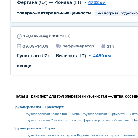
Фергана
Йонава
(UZ)
—
(LT)
~
4732 км
товарно-материальные ценности
Без догруза (отдельно
1 неделю
назад (10:30 28.07)
рефрижератор
09.08–14.08
21 т
Гулистан
Вильнюс
(UZ)
—
(LT)
~
4460 км
овощи
Грузы и Транспорт для грузоперевозки Узбекистан — Литва, сосед
Грузоперевозки
– Транспорт:
|
грузоперевозки Казахстан – Литва
грузоперевозки Кыргызстан – Литв
|
грузоперевозки Узбекистан – Латвия
грузоперевозки Узбекистан – По
Грузоперевозки –
Грузы
:
|
|
грузы Казахстан – Литва
грузы Кыргызстан – Литва
грузы Таджикист