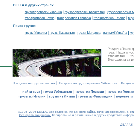
DELLA в других странах
:
|
|
грузоперевозки Украина
грузоперевозки Казахстан
грузоперевозки 
|
|
|
transportation Latvia
transportation Lithuania
transportation Estonia
від
Поиск грузов
:
|
|
|
|
грузы Украина
грузы Казахстан
грузы Молдова
вантажі Україна
жү
Раздел «Поиск г
года. Наша мис
Узбекистан — Уз
Благодарим за и
|
|
Расценки на грузоперевозки
Расценки на грузоперевозки Узбекистан
Расценк
|
|
|
найти груз
грузы Узбекистан
грузы из Польши
грузы из Герма
|
|
|
грузы из Италии
грузы из Литвы
грузы из Финляндии
перевезти 
©1995–2026 DELLA. Все содержание данного сайта, включая оформление, стил
Все права защищены.
Копирование и размещение в других средствах информа
0.13(aws2)
090826-08:20:36
ДЕЛЛА®