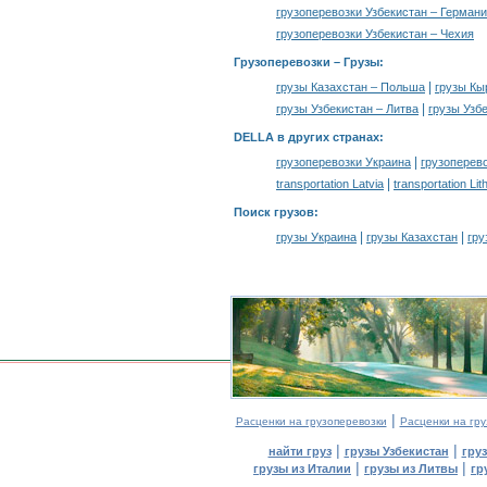
грузоперевозки Узбекистан – Герман
грузоперевозки Узбекистан – Чехия
Грузоперевозки –
Грузы
:
|
грузы Казахстан – Польша
грузы Кы
|
грузы Узбекистан – Литва
грузы Узб
DELLA в других странах
:
|
грузоперевозки Украина
грузоперев
|
transportation Latvia
transportation Lit
Поиск грузов
:
|
|
грузы Украина
грузы Казахстан
гру
|
Расценки на грузоперевозки
Расценки на гру
|
|
найти груз
грузы Узбекистан
гру
|
|
грузы из Италии
грузы из Литвы
гр