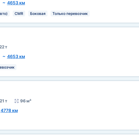
)
~
4653 км
вто)
CMR
Боковая
Только перевозчик
22 т
)
~
4653 км
евозчик
21 т
96 м³
~
4778 км