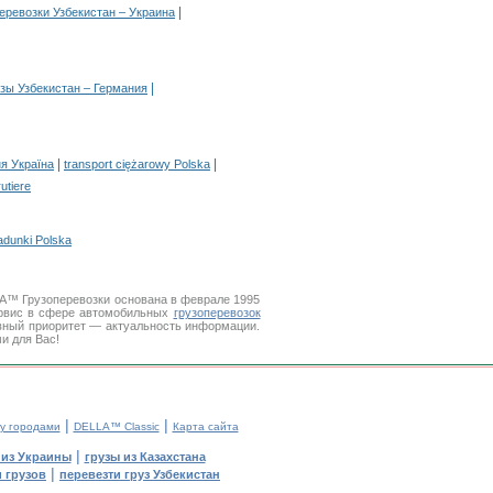
|
еревозки Узбекистан – Украина
|
узы Узбекистан – Германия
|
|
я Україна
transport ciężarowy Polska
rutiere
adunki Polska
LA™ Грузоперевозки основана в феврале 1995
рвис в сфере автомобильных
грузоперевозок
вный приоритет — актуальность информации.
и для Вас!
|
|
у городами
DELLA™ Classic
Карта сайта
|
 из Украины
грузы из Казахстана
|
 грузов
перевезти груз Узбекистан