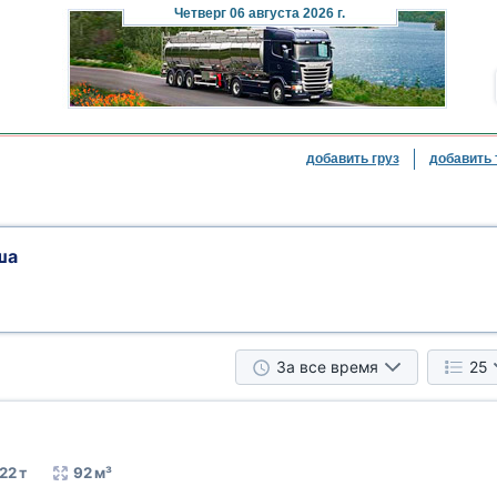
Четверг
06 августа 2026 г.
добавить груз
добавить 
ша
За все время
25
22 т
92 м³