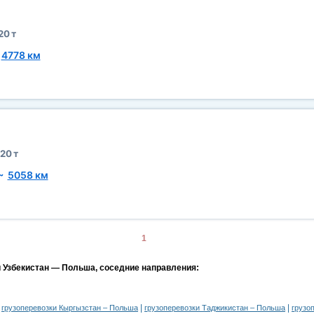
20 т
~
4778 км
20 т
~
5058 км
1
и Узбекистан — Польша, соседние направления:
|
|
|
грузоперевозки Кыргызстан – Польша
грузоперевозки Таджикистан – Польша
грузо