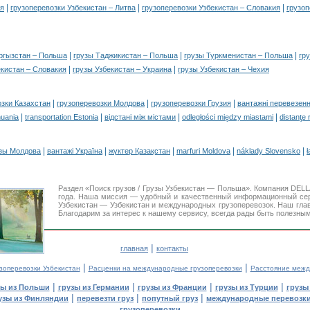
|
|
|
ия
грузоперевозки Узбекистан – Литва
грузоперевозки Узбекистан – Словакия
грузоп
|
|
|
ргызстан – Польша
грузы Таджикистан – Польша
грузы Туркменистан – Польша
гр
|
|
екистан – Словакия
грузы Узбекистан – Украина
грузы Узбекистан – Чехия
|
|
|
озки Казахстан
грузоперевозки Молдова
грузоперевозки Грузия
вантажні перевезенн
|
|
|
|
huania
transportation Estonia
відстані між містами
odległości między miastami
distanţe 
|
|
|
|
|
зы Молдова
вантажі Україна
жүктер Қазақстан
marfuri Moldova
náklady Slovensko
ł
Раздел «Поиск грузов / Грузы Узбекистан — Польша». Компания DEL
года. Наша миссия — удобный и качественный информационный се
Узбекистан — Узбекистан и международных грузоперевозок. Наш гла
Благодарим за интерес к нашему сервису, всегда рады быть полезным
|
главная
контакты
|
|
зоперевозки Узбекистан
Расценки на международные грузоперевозки
Расстояние межд
|
|
|
|
зы из Польши
грузы из Германии
грузы из Франции
грузы из Турции
грузы
|
|
|
узы из Финляндии
перевезти груз
попутный груз
международные перевозки
грузоперевозки