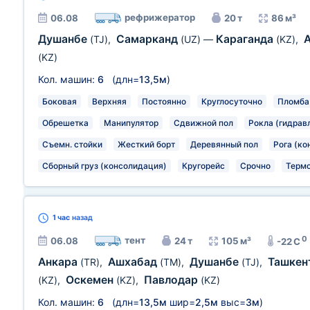
рефрижератор
06.08
20 т
86 м³
Душанбе
Самарканд
Караганда
(TJ)
,
(UZ)
—
(KZ)
,
(KZ)
Кол. машин:
6
(длн=
13,5м
)
Боковая
Верхняя
Постоянно
Круглосуточно
Пломба
Обрешетка
Манипулятор
Сдвижной пол
Рокла (гидрав
Съемн. стойки
Жесткий борт
Деревянный пол
Рога (ко
Сборный груз (консолидация)
Кругорейс
Срочно
Термо
1 час
назад
0
тент
06.08
24 т
105 м³
-22 C
Анкара
Ашхабад
Душанбе
Ташкен
(TR)
,
(TM)
,
(TJ)
,
Оскемен
Павлодар
(KZ)
,
(KZ)
,
(KZ)
Кол. машин:
6
(длн=
13,5м
шир=
2,5м
выс=
3м
)