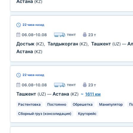
Астана
(KZ)
22 часа
назад
тент
06.08–10.08
23 т
Достык
Талдыкорган
Ташкент
А
(KZ)
,
(KZ)
,
(UZ)
—
Астана
(KZ)
22 часа
назад
тент
06.08–10.08
23 т
Ташкент
Астана
(UZ)
—
(KZ)
~
1611 км
Растентовка
Постоянно
Обрешетка
Манипулятор
П
Сборный груз (консолидация)
Кругорейс