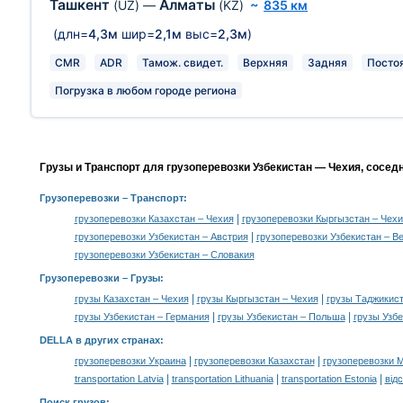
Ташкент
Алматы
(UZ)
—
(KZ)
~
835 км
(длн=
4,3м
шир=
2,1м
выс=
2,3м
)
CMR
ADR
Тамож. свидет.
Верхняя
Задняя
Посто
Погрузка в любом городе региона
Грузы и Транспорт для грузоперевозки Узбекистан — Чехия, сосед
Грузоперевозки
– Транспорт:
|
грузоперевозки Казахстан – Чехия
грузоперевозки Кыргызстан – Чехи
|
грузоперевозки Узбекистан – Австрия
грузоперевозки Узбекистан – В
грузоперевозки Узбекистан – Словакия
Грузоперевозки –
Грузы
:
|
|
грузы Казахстан – Чехия
грузы Кыргызстан – Чехия
грузы Таджикист
|
|
грузы Узбекистан – Германия
грузы Узбекистан – Польша
грузы Узб
DELLA в других странах
:
|
|
грузоперевозки Украина
грузоперевозки Казахстан
грузоперевозки 
|
|
|
transportation Latvia
transportation Lithuania
transportation Estonia
від
Поиск грузов
: