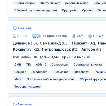
Съемн. стойки
Жесткий борт
Деревянный пол
Рога (ко
Сборный груз (консолидация)
Кругорейс
Срочно
Паро
1 час
назад
рефрижератор
06.08
24 т
105 м³
Душанбе
Самарканд
Ташкент
Нав
(TJ)
,
(UZ)
,
(UZ)
,
Кокшетау
Петропавловск
Актобе
(KZ)
,
(KZ)
,
(KZ)
Кол. машин:
10
(длн=
13,5м
шир=
2,5м
выс=
3м
)
CMR
TIR
ADR: 12
Санпаспорт
Санитарная книжка
Верхняя
Ежедневно
Пневмоход
Гидроборт
Ремни 1
Мега
Погрузка в любом городе региона
Сборный груз (ко
Терморегистратор
1 час
назад