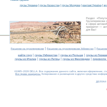
|
|
|
|
грузы Украина
грузы Казахстан
грузы Молдова
вантажі Україна
жү
Раздел «Попут
Грузоперевозки 
в сфере автомо
приоритет — акт
для Вас!
|
|
Расценки на грузоперевозки
Расценки на грузоперевозки Узбекистан
Расценк
|
|
|
найти груз
грузы Узбекистан
грузы из Польши
грузы из Герма
|
|
|
грузы из Италии
грузы из Литвы
грузы из Финляндии
перевезти 
©1995–2026 DELLA. Все содержание данного сайта, включая оформление, стил
Все права защищены.
Копирование и размещение в других средствах информа
0.25(aws3)
060826-13:04:30
ДЕЛЛА®