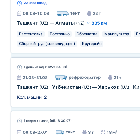
22 часа
назад
тент
06.08–10.08
23 т
Ташкент
Алматы
(UZ)
—
(KZ)
~
835 км
Растентовка
Постоянно
Обрешетка
Манипулятор
П
Сборный груз (консолидация)
Кругорейс
1 день
назад (14:53 04.08)
рефрижератор
21.08–31.08
21 т
Ташкент
Узбекистан
Харьков
Ки
(UZ)
,
(UZ)
—
(UA)
,
Кол. машин:
2
1 неделю
назад (05:18 30.07)
тент
06.08–27.01
3 т
18 м³