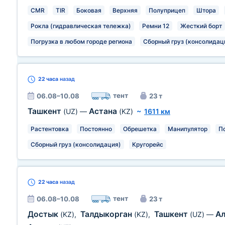
CMR
TIR
Боковая
Верхняя
Полуприцеп
Штора
Рокла (гидравлическая тележка)
Ремни 12
Жесткий борт
Погрузка в любом городе региона
Сборный груз (консолидац
22 часа
назад
тент
06.08–10.08
23 т
Ташкент
Астана
(UZ)
—
(KZ)
~
1611 км
Растентовка
Постоянно
Обрешетка
Манипулятор
П
Сборный груз (консолидация)
Кругорейс
22 часа
назад
тент
06.08–10.08
23 т
Достык
Талдыкорган
Ташкент
А
(KZ)
,
(KZ)
,
(UZ)
—