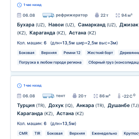
1 час
назад
рефрижератор
06.08
22 т
94 м³
Бухара
Навои
Самарканд
Джиза
(UZ)
,
(UZ)
,
(UZ)
,
Караганда
Астана
(KZ)
,
(KZ)
,
(KZ)
Кол. машин:
6
(длн=
13,5м
шир=
2,5м
выс=
3м
)
Боковая
Верхняя
Ремни 12
Жесткий борт
Деревянн
Погрузка в любом городе региона
Сборный груз (консолидац
1 час
назад
0
тент
06.08
20 т
86 м³
-22 C
Турция
Дохук
Анкара
Душанбе
(TR)
,
(IQ)
,
(TR)
,
(TJ)
Караганда
Астана
(KZ)
,
(KZ)
Кол. машин:
6
(длн=
13,5м
)
CMR
TIR
Боковая
Верхняя
Еженедельно
Круглос