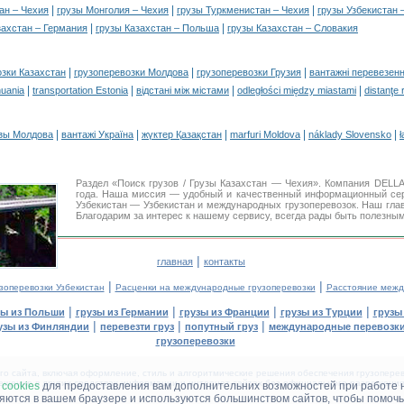
|
|
|
ан – Чехия
грузы Монголия – Чехия
грузы Туркменистан – Чехия
грузы Узбекистан 
|
|
захстан – Германия
грузы Казахстан – Польша
грузы Казахстан – Словакия
|
|
|
озки Казахстан
грузоперевозки Молдова
грузоперевозки Грузия
вантажні перевезенн
|
|
|
|
huania
transportation Estonia
відстані між містами
odległości między miastami
distanţe 
|
|
|
|
|
зы Молдова
вантажі Україна
жүктер Қазақстан
marfuri Moldova
náklady Slovensko
ł
Раздел «Поиск грузов / Грузы Казахстан — Чехия». Компания DELL
года. Наша миссия — удобный и качественный информационный се
Узбекистан — Узбекистан и международных грузоперевозок. Наш гла
Благодарим за интерес к нашему сервису, всегда рады быть полезным
|
главная
контакты
|
|
зоперевозки Узбекистан
Расценки на международные грузоперевозки
Расстояние межд
|
|
|
|
зы из Польши
грузы из Германии
грузы из Франции
грузы из Турции
грузы
|
|
|
узы из Финляндии
перевезти груз
попутный груз
международные перевозки
грузоперевозки
 сайта, включая оформление, стиль и алгоритмические решения обеспечения грузоперево
щение в других средствах информации и интернет-сайтах без официального разрешения '
м
cookies
для предоставления вам дополнительних возможностей при работе 
няются в вашем браузере и используются большинством сайтов, чтобы помочь