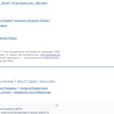
|
|
– Чехия
грузы Казахстан – Австрия
|
|
я Україна
transport ciężarowy Polska
rutiere
adunki Polska
A™ Грузоперевозки основана в феврале 1995
рвис в сфере автомобильных
грузоперевозок
вный приоритет — актуальность информации.
и для Вас!
|
|
у городами
DELLA™ Classic
Карта сайта
|
 из Украины
грузы из Казахстана
|
 грузов
перевезти груз Узбекистан
зок, являются объектами авторского права.
DELLA™ Грузоперевозки' - не допускается.
на нашем сайте.
 персонализировать вашу работу.