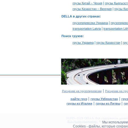
|
грузы Китай – Чехия
грузы Кыргызст
|
грузы Казахстан – Венгрия
грузы Ка
DELLA в других странах
:
|
грузоперевозки Украина
грузоперев
|
transportation Latvia
transportation Lit
Поиск грузов
:
|
|
грузы Украина
грузы Казахстан
гру
|
Расценки на грузоперевозки
Расценки на гру
|
|
найти груз
грузы Узбекистан
гру
|
|
грузы из Италии
грузы из Литвы
гр
©1995–2026 DELLA. Все содержание данного
Все права защищены.
Копирование и разме
Мы используе
0.16(aws3)
Cookies - файлы, которые сохра