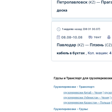
Петропавловск
Праг
(KZ)
—
доска
1 неделю
назад (08:31 30.07)
тент
08.08–10.08
Павлодар
Плзень
(KZ)
—
(CZ)
кабель в бухтах
, Кол. машин:
4
Грузы и Транспорт для грузоперевозк
Грузоперевозки
– Транспорт:
|
грузоперевозки Китай – Чехия
грузо
|
грузоперевозки Узбекистан – Чехия
грузоперевозки Казахстан – Польша
Грузоперевозки –
Грузы
: