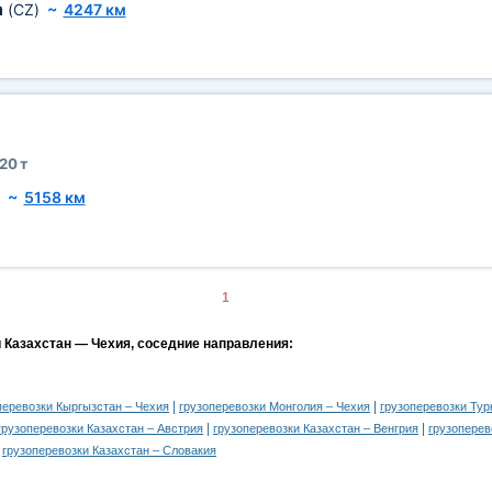
а
(CZ)
~
4247 км
20 т
~
5158 км
1
и Казахстан — Чехия, соседние направления:
|
|
перевозки Кыргызстан – Чехия
грузоперевозки Монголия – Чехия
грузоперевозки Тур
|
|
грузоперевозки Казахстан – Австрия
грузоперевозки Казахстан – Венгрия
грузоперев
|
грузоперевозки Казахстан – Словакия