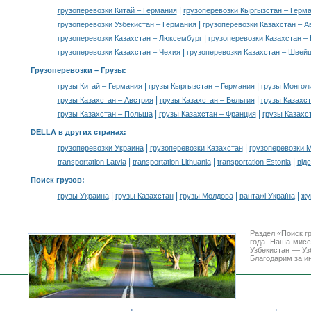
|
грузоперевозки Китай – Германия
грузоперевозки Кыргызстан – Герм
|
грузоперевозки Узбекистан – Германия
грузоперевозки Казахстан – А
|
грузоперевозки Казахстан – Люксембург
грузоперевозки Казахстан –
|
грузоперевозки Казахстан – Чехия
грузоперевозки Казахстан – Швей
Грузоперевозки –
Грузы
:
|
|
грузы Китай – Германия
грузы Кыргызстан – Германия
грузы Монгол
|
|
грузы Казахстан – Австрия
грузы Казахстан – Бельгия
грузы Казахст
|
|
грузы Казахстан – Польша
грузы Казахстан – Франция
грузы Казахс
DELLA в других странах
:
|
|
грузоперевозки Украина
грузоперевозки Казахстан
грузоперевозки 
|
|
|
transportation Latvia
transportation Lithuania
transportation Estonia
від
Поиск грузов
:
|
|
|
|
грузы Украина
грузы Казахстан
грузы Молдова
вантажі Україна
жү
Раздел «Поиск г
года. Наша мис
Узбекистан — Уз
Благодарим за и