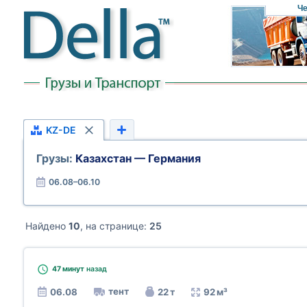
Че
KZ-DE
Грузы:
Казахстан — Германия
06.08–06.10
Найдено
10
, на странице:
25
47 минут
назад
тент
06.08
22 т
92 м³