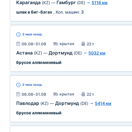
Караганда
Гамбург
(KZ)
—
(DE)
~
5116 км
шлак в биг-бэгах
, Кол. машин:
3
2 часа
назад
крытая
06.08–31.08
22 т
Астана
Дортмунд
(KZ)
—
(DE)
~
5032 км
брусок аллюминевый
2 часа
назад
крытая
06.08–31.08
22 т
Павлодар
Дортмунд
(KZ)
—
(DE)
~
5414 км
брусок аллюминевый