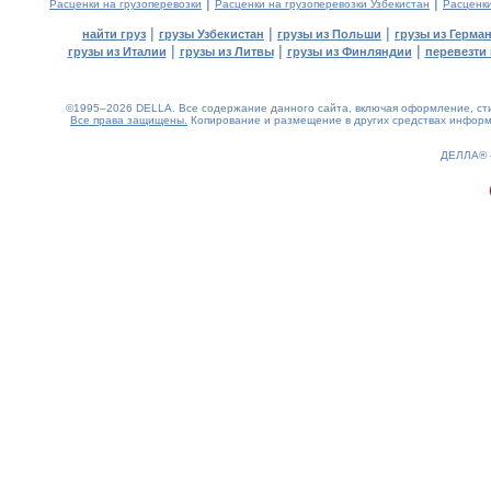
|
|
Расценки на грузоперевозки
Расценки на грузоперевозки Узбекистан
Расценк
|
|
|
найти груз
грузы Узбекистан
грузы из Польши
грузы из Герма
|
|
|
грузы из Италии
грузы из Литвы
грузы из Финляндии
перевезти 
©1995–2026 DELLA. Все содержание данного сайта, включая оформление, стил
Все права защищены.
Копирование и размещение в других средствах информа
0.36(aws3)
060826-18:16:02
ДЕЛЛА®