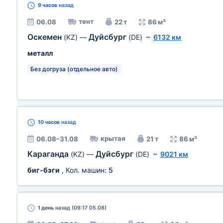
9 часов
назад
тент
06.08
22 т
86 м³
Оскемен
Дуйсбург
(KZ)
—
(DE)
~
6132 км
металл
Без догруза (отдельное авто)
10 часов
назад
крытая
06.08–31.08
21 т
86 м³
Караганда
Дуйсбург
(KZ)
—
(DE)
~
9021 км
биг-бэги
, Кол. машин:
5
1 день
назад (09:17 05.08)