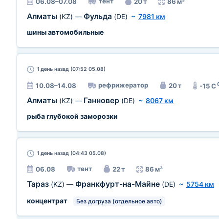
тент
06.08–07.08
20 т
86 м³
Алматы
Фульда
(KZ)
—
(DE)
~
7981 км
шины автомобильные
1 день
назад (07:52 05.08)
рефрижератор
10.08–14.08
20 т
-15 C
Алматы
Ганновер
(KZ)
—
(DE)
~
8067 км
рыба глубокой заморозки
1 день
назад (04:43 05.08)
тент
06.08
22 т
86 м³
Тараз
Франкфурт-на-Майне
(KZ)
—
(DE)
~
5754 км
концентрат
Без догруза (отдельное авто)