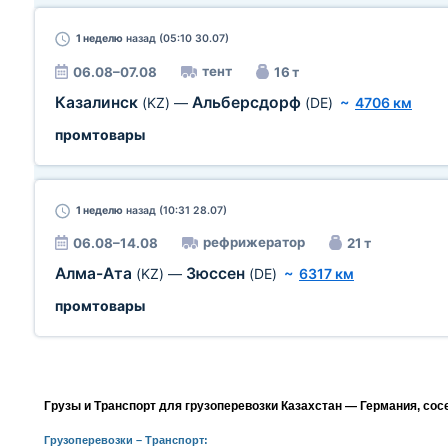
1 неделю
назад (05:10 30.07)
тент
06.08–07.08
16 т
Казалинск
Альберсдорф
(KZ)
—
(DE)
~
4706 км
промтовары
1 неделю
назад (10:31 28.07)
рефрижератор
06.08–14.08
21 т
Алма-Ата
Зюссен
(KZ)
—
(DE)
~
6317 км
промтовары
Грузы и Транспорт для грузоперевозки Казахстан — Германия, сос
Грузоперевозки
– Транспорт: