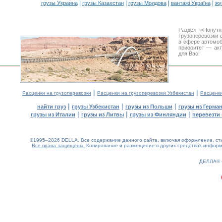
|
|
|
|
грузы Украина
грузы Казахстан
грузы Молдова
вантажі Україна
жү
Раздел «Попут
Грузоперевозки 
в сфере автомо
приоритет — акт
для Вас!
|
|
Расценки на грузоперевозки
Расценки на грузоперевозки Узбекистан
Расценк
|
|
|
найти груз
грузы Узбекистан
грузы из Польши
грузы из Герма
|
|
|
грузы из Италии
грузы из Литвы
грузы из Финляндии
перевезти 
©1995–2026 DELLA. Все содержание данного сайта, включая оформление, стил
Все права защищены.
Копирование и размещение в других средствах информа
0.18(aws4)
090826-13:04:07
ДЕЛЛА®