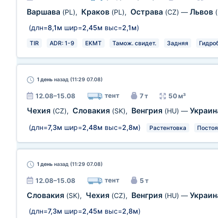
Варшава
Краков
Острава
Львов
(PL)
,
(PL)
,
(CZ)
—
(длн=
8,1м
шир=
2,45м
выс=
2,1м
)
TIR
ADR: 1-9
EKMT
Тамож. свидет.
Задняя
Гидро
1 день
назад (11:29 07.08)
тент
12.08–15.08
7 т
50 м³
Чехия
Словакия
Венгрия
Украи
(CZ)
,
(SK)
,
(HU)
—
(длн=
7,3м
шир=
2,48м
выс=
2,8м
)
Растентовка
Постоя
1 день
назад (11:29 07.08)
тент
12.08–15.08
5 т
Словакия
Чехия
Венгрия
Украи
(SK)
,
(CZ)
,
(HU)
—
(длн=
7,3м
шир=
2,45м
выс=
2,8м
)