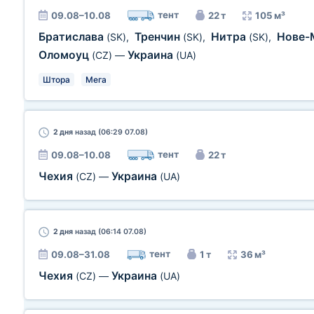
тент
09.08–10.08
22 т
105 м³
Братислава
Тренчин
Нитра
Нове-
(SK)
,
(SK)
,
(SK)
,
Оломоуц
Украина
(CZ)
—
(UA)
Штора
Мега
2 дня
назад (06:29 07.08)
тент
09.08–10.08
22 т
Чехия
Украина
(CZ)
—
(UA)
2 дня
назад (06:14 07.08)
тент
09.08–31.08
1 т
36 м³
Чехия
Украина
(CZ)
—
(UA)