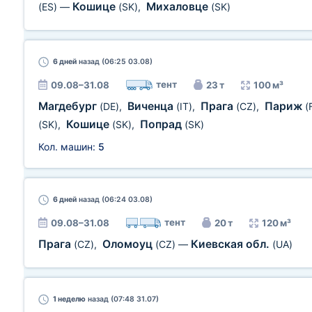
Кошице
Михаловце
(ES)
—
(SK)
,
(SK)
6 дней
назад (06:25 03.08)
тент
09.08–31.08
23 т
100 м³
Магдебург
Виченца
Прага
Париж
(DE)
,
(IT)
,
(CZ)
,
(
Кошице
Попрад
(SK)
,
(SK)
,
(SK)
Кол. машин:
5
6 дней
назад (06:24 03.08)
тент
09.08–31.08
20 т
120 м³
Прага
Оломоуц
Киевская обл.
(CZ)
,
(CZ)
—
(UA)
1 неделю
назад (07:48 31.07)