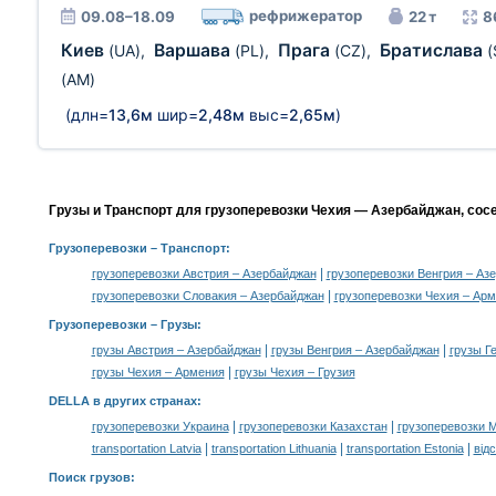
рефрижератор
09.08–18.09
22 т
8
Киев
Варшава
Прага
Братислава
(UA)
,
(PL)
,
(CZ)
,
(
(AM)
(длн=
13,6м
шир=
2,48м
выс=
2,65м
)
Грузы и Транспорт для грузоперевозки Чехия — Азербайджан, сос
Грузоперевозки
– Транспорт:
|
грузоперевозки Австрия – Азербайджан
грузоперевозки Венгрия – Аз
|
грузоперевозки Словакия – Азербайджан
грузоперевозки Чехия – Ар
Грузоперевозки –
Грузы
:
|
|
грузы Австрия – Азербайджан
грузы Венгрия – Азербайджан
грузы Г
|
грузы Чехия – Армения
грузы Чехия – Грузия
DELLA в других странах
:
|
|
грузоперевозки Украина
грузоперевозки Казахстан
грузоперевозки 
|
|
|
transportation Latvia
transportation Lithuania
transportation Estonia
від
Поиск грузов
: