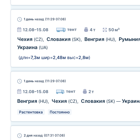
1 день
назад (11:29 07.08)
тент
12.08–15.08
4 т
50 м³
Чехия
Словакия
Венгрия
Румыни
(CZ)
,
(SK)
,
(HU)
,
Украина
(UA)
(длн=
7,3м
шир=
2,48м
выс=
2,8м
)
1 день
назад (11:29 07.08)
тент
12.08–15.08
2 т
Венгрия
Чехия
Словакия
Украи
(HU)
,
(CZ)
,
(SK)
—
Растентовка
Постоянно
2 дня
назад (07:31 07.08)