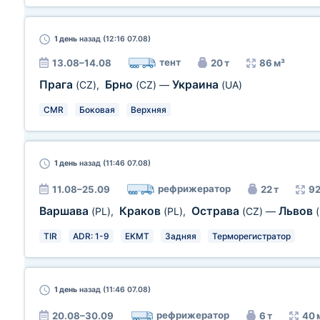
1 день
назад (12:16 07.08)
тент
13.08–14.08
20 т
86 м³
Прага
Брно
Украина
(CZ)
,
(CZ)
—
(UA)
CMR
Боковая
Верхняя
1 день
назад (11:46 07.08)
рефрижератор
11.08–25.09
22 т
92
Варшава
Краков
Острава
Львов
(PL)
,
(PL)
,
(CZ)
—
TIR
ADR: 1-9
EKMT
Задняя
Терморегистратор
1 день
назад (11:46 07.08)
рефрижератор
20.08–30.09
6 т
40 