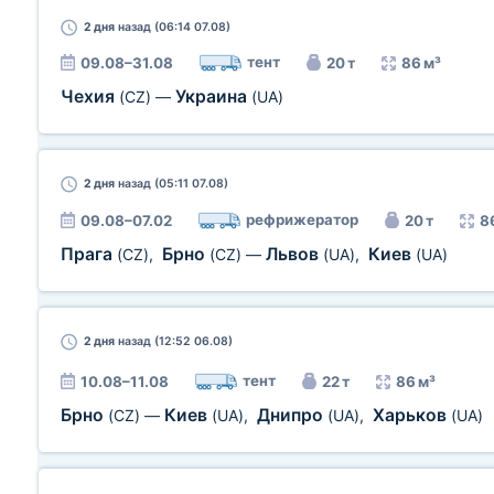
2 дня
назад (06:14 07.08)
тент
09.08–31.08
20 т
86 м³
Чехия
Украина
(CZ)
—
(UA)
2 дня
назад (05:11 07.08)
рефрижератор
09.08–07.02
20 т
8
Прага
Брно
Львов
Киев
(CZ)
,
(CZ)
—
(UA)
,
(UA)
2 дня
назад (12:52 06.08)
тент
10.08–11.08
22 т
86 м³
Брно
Киев
Днипро
Харьков
(CZ)
—
(UA)
,
(UA)
,
(UA)