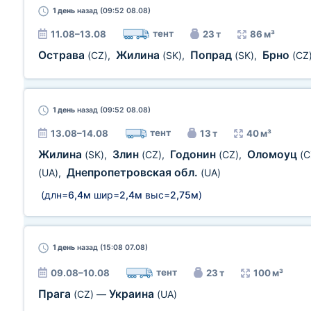
1 день
назад (09:52 08.08)
тент
11.08–13.08
23 т
86 м³
Острава
Жилина
Попрад
Брно
(CZ)
,
(SK)
,
(SK)
,
(CZ
1 день
назад (09:52 08.08)
тент
13.08–14.08
13 т
40 м³
Жилина
Злин
Годонин
Оломоуц
(SK)
,
(CZ)
,
(CZ)
,
(C
Днепропетровская обл.
(UA)
,
(UA)
(длн=
6,4м
шир=
2,4м
выс=
2,75м
)
1 день
назад (15:08 07.08)
тент
09.08–10.08
23 т
100 м³
Прага
Украина
(CZ)
—
(UA)