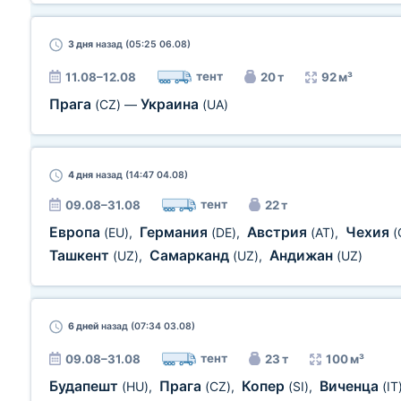
3 дня
назад (05:25 06.08)
тент
11.08–12.08
20 т
92 м³
Прага
Украина
(CZ)
—
(UA)
4 дня
назад (14:47 04.08)
тент
09.08–31.08
22 т
Европа
Германия
Австрия
Чехия
(EU)
,
(DE)
,
(AT)
,
(
Ташкент
Самарканд
Андижан
(UZ)
,
(UZ)
,
(UZ)
6 дней
назад (07:34 03.08)
тент
09.08–31.08
23 т
100 м³
Будапешт
Прага
Копер
Виченца
(HU)
,
(CZ)
,
(SI)
,
(IT