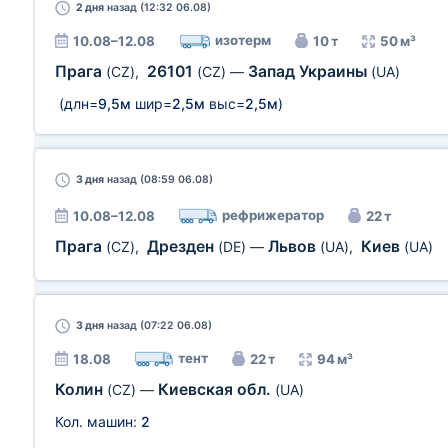
2 дня
назад (12:32 06.08)
изотерм
10.08–12.08
10 т
50 м³
Прага
26101
Запад Украины
(CZ)
,
(CZ)
—
(UA)
(длн=
9,5м
шир=
2,5м
выс=
2,5м
)
3 дня
назад (08:59 06.08)
рефрижератор
10.08–12.08
22 т
Прага
Дрезден
Львов
Киев
(CZ)
,
(DE)
—
(UA)
,
(UA)
3 дня
назад (07:22 06.08)
тент
18.08
22 т
94 м³
Колин
Киевская обл.
(CZ)
—
(UA)
Кол. машин:
2