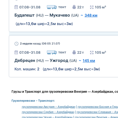
тент
07.08–31.08
22 т
105 м³
Будапешт
Мукачево
(HU)
—
(UA)
~
348 км
(длн=
13,6м
шир=
2,5м
выс=
3м
)
2 недели
назад (06:05 21.07)
тент
07.08–31.08
22 т
105 м³
Дебрецен
Ужгород
(HU)
—
(UA)
~
145 км
Кол. машин:
2
(длн=
13,6м
шир=
2,5м
выс=
3м
)
Грузы и Транспорт для грузоперевозки Венгрия — Азербайджан, с
Грузоперевозки
– Транспорт:
|
грузоперевозки Австрия – Азербайджан
грузоперевозки Босния и Гер
|
грузоперевозки Сербия – Азербайджан
грузоперевозки Словакия – А
|
грузоперевозки Чехия – Азербайджан
грузоперевозки Венгрия – Арме