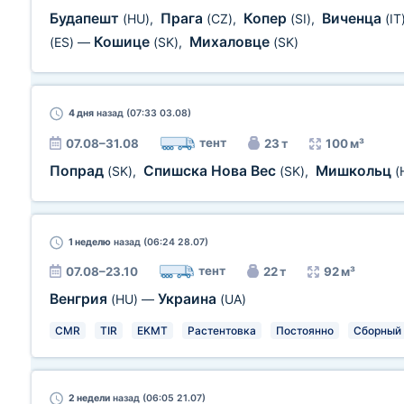
Будапешт
Прага
Копер
Виченца
(HU)
,
(CZ)
,
(SI)
,
(IT
Кошице
Михаловце
(ES)
—
(SK)
,
(SK)
4 дня
назад (07:33 03.08)
тент
07.08–31.08
23 т
100 м³
Попрад
Спишска Нова Вес
Мишкольц
(SK)
,
(SK)
,
(
1 неделю
назад (06:24 28.07)
тент
07.08–23.10
22 т
92 м³
Венгрия
Украина
(HU)
—
(UA)
CMR
TIR
EKMT
Растентовка
Постоянно
Сборный 
2 недели
назад (06:05 21.07)