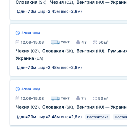
Словакия
Чехия
Венгрия
Украи
(SK)
,
(CZ)
,
(HU)
—
(длн=
7,3м
шир=
2,45м
выс=
2,8м
)
4 часа
назад
тент
12.08–15.08
4 т
50 м³
Чехия
Словакия
Венгрия
Румыни
(CZ)
,
(SK)
,
(HU)
,
Украина
(UA)
(длн=
7,3м
шир=
2,48м
выс=
2,8м
)
4 часа
назад
тент
12.08–15.08
7 т
50 м³
Чехия
Словакия
Венгрия
Украи
(CZ)
,
(SK)
,
(HU)
—
(длн=
7,3м
шир=
2,48м
выс=
2,8м
)
Растентовка
Постоя