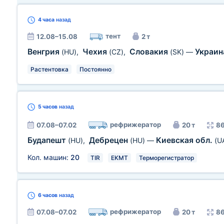
4 часа
назад
тент
12.08–15.08
2 т
Венгрия
Чехия
Словакия
Украи
(HU)
,
(CZ)
,
(SK)
—
Растентовка
Постоянно
5 часов
назад
рефрижератор
07.08–07.02
20 т
86
Будапешт
Дебрецен
Киевская обл.
(HU)
,
(HU)
—
(U
Кол. машин:
20
TIR
EKMT
Терморегистратор
6 часов
назад
рефрижератор
07.08–07.02
20 т
86