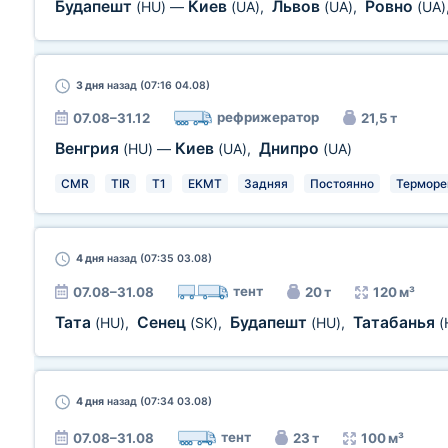
Будапешт
Киев
Львов
Ровно
(HU)
—
(UA)
,
(UA)
,
(UA)
3 дня
назад (07:16 04.08)
рефрижератор
07.08–31.12
21,5 т
Венгрия
Киев
Днипро
(HU)
—
(UA)
,
(UA)
CMR
TIR
T1
EKMT
Задняя
Постоянно
Терморе
4 дня
назад (07:35 03.08)
тент
07.08–31.08
20 т
120 м³
Тата
Сенец
Будапешт
Татабанья
(HU)
,
(SK)
,
(HU)
,
(
4 дня
назад (07:34 03.08)
тент
07.08–31.08
23 т
100 м³