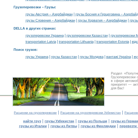
Грузоперевозки –
Грузы
:
|
грузы Австрия – Азербайджан
грузы Босния и Герцеговина – Азербай
|
|
грузы Словения – Азербайджан
грузы Хорватия – Азербайджан
груз
DELLA в других странах
:
|
|
грузоперевозки Украина
грузоперевозки Казахстан
грузоперевозки 
|
|
|
transportation Latvia
transportation Lithuania
transportation Estonia
від
Поиск грузов
:
|
|
|
|
грузы Украина
грузы Казахстан
грузы Молдова
вантажі Україна
жү
Раздел «Попутн
Грузоперевозки 
в сфере автомо
приоритет — акт
для Вас!
|
|
Расценки на грузоперевозки
Расценки на грузоперевозки Узбекистан
Расценк
|
|
|
найти груз
грузы Узбекистан
грузы из Польши
грузы из Герма
|
|
|
грузы из Италии
грузы из Литвы
грузы из Финляндии
перевезти 