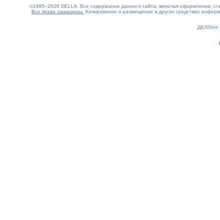
©1995–2026 DELLA. Все содержание данного сайта, включая оформление, стил
Все права защищены.
Копирование и размещение в других средствах информа
0.2(aws4)
070826-14:10:03
ДЕЛЛА®