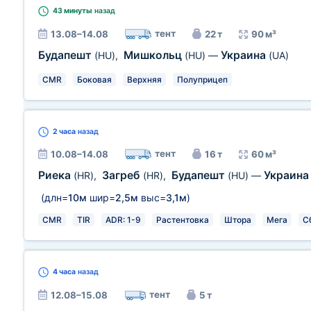
43 минуты
назад
тент
13.08–14.08
22 т
90 м³
Будапешт
Мишкольц
Украина
(HU)
,
(HU)
—
(UA)
CMR
Боковая
Верхняя
Полуприцеп
2 часа
назад
тент
10.08–14.08
16 т
60 м³
Риека
Загреб
Будапешт
Украин
(HR)
,
(HR)
,
(HU)
—
(длн=
10м
шир=
2,5м
выс=
3,1м
)
CMR
TIR
ADR: 1-9
Растентовка
Штора
Мега
С
4 часа
назад
тент
12.08–15.08
5 т