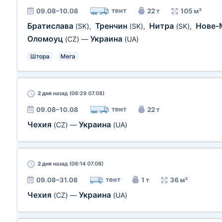
тент
09.08–10.08
22 т
105 м³
Братислава
Тренчин
Нитра
Нове-
(SK)
,
(SK)
,
(SK)
,
Оломоуц
Украина
(CZ)
—
(UA)
Штора
Мега
2 дня
назад (06:29 07.08)
тент
09.08–10.08
22 т
Чехия
Украина
(CZ)
—
(UA)
2 дня
назад (06:14 07.08)
тент
09.08–31.08
1 т
36 м³
Чехия
Украина
(CZ)
—
(UA)