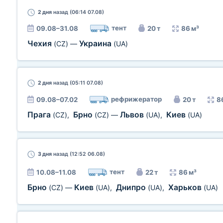
2 дня
назад (06:14 07.08)
тент
09.08–31.08
20 т
86 м³
Чехия
Украина
(CZ)
—
(UA)
2 дня
назад (05:11 07.08)
рефрижератор
09.08–07.02
20 т
8
Прага
Брно
Львов
Киев
(CZ)
,
(CZ)
—
(UA)
,
(UA)
3 дня
назад (12:52 06.08)
тент
10.08–11.08
22 т
86 м³
Брно
Киев
Днипро
Харьков
(CZ)
—
(UA)
,
(UA)
,
(UA)