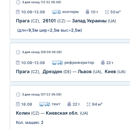
3 дня
назад (12:32 06.08)
изотерм
10.08–12.08
10 т
50 м³
Прага
26101
Запад Украины
(CZ)
,
(CZ)
—
(UA)
(длн=
9,5м
шир=
2,5м
выс=
2,5м
)
3 дня
назад (08:59 06.08)
рефрижератор
10.08–12.08
22 т
Прага
Дрезден
Львов
Киев
(CZ)
,
(DE)
—
(UA)
,
(UA)
3 дня
назад (07:22 06.08)
тент
18.08
22 т
94 м³
Колин
Киевская обл.
(CZ)
—
(UA)
Кол. машин:
2