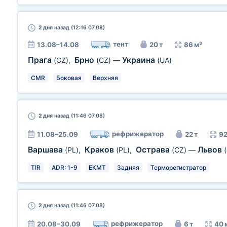
2 дня
назад (12:16 07.08)
тент
13.08–14.08
20 т
86 м³
Прага
Брно
Украина
(CZ)
,
(CZ)
—
(UA)
CMR
Боковая
Верхняя
2 дня
назад (11:46 07.08)
рефрижератор
11.08–25.09
22 т
92
Варшава
Краков
Острава
Львов
(PL)
,
(PL)
,
(CZ)
—
TIR
ADR: 1-9
EKMT
Задняя
Терморегистратор
2 дня
назад (11:46 07.08)
рефрижератор
20.08–30.09
6 т
40 