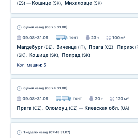
Кошице
Михаловце
(ES)
—
(SK)
,
(SK)
6 дней
назад (06:25 03.08)
тент
09.08–31.08
23 т
100 м³
Магдебург
Виченца
Прага
Париж
(DE)
,
(IT)
,
(CZ)
,
(
Кошице
Попрад
(SK)
,
(SK)
,
(SK)
Кол. машин:
5
6 дней
назад (06:24 03.08)
тент
09.08–31.08
20 т
120 м³
Прага
Оломоуц
Киевская обл.
(CZ)
,
(CZ)
—
(UA)
1 неделю
назад (07:48 31.07)