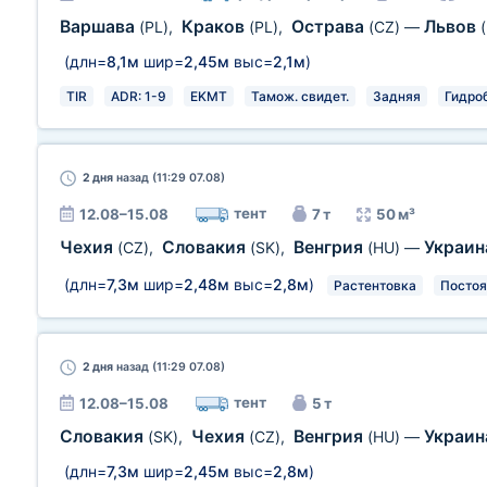
Варшава
Краков
Острава
Львов
(PL)
,
(PL)
,
(CZ)
—
(длн=
8,1м
шир=
2,45м
выс=
2,1м
)
TIR
ADR: 1-9
EKMT
Тамож. свидет.
Задняя
Гидро
2 дня
назад (11:29 07.08)
тент
12.08–15.08
7 т
50 м³
Чехия
Словакия
Венгрия
Украи
(CZ)
,
(SK)
,
(HU)
—
(длн=
7,3м
шир=
2,48м
выс=
2,8м
)
Растентовка
Постоя
2 дня
назад (11:29 07.08)
тент
12.08–15.08
5 т
Словакия
Чехия
Венгрия
Украи
(SK)
,
(CZ)
,
(HU)
—
(длн=
7,3м
шир=
2,45м
выс=
2,8м
)