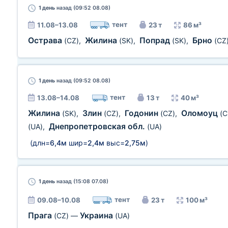
1 день
назад (09:52 08.08)
тент
11.08–13.08
23 т
86 м³
Острава
Жилина
Попрад
Брно
(CZ)
,
(SK)
,
(SK)
,
(CZ
1 день
назад (09:52 08.08)
тент
13.08–14.08
13 т
40 м³
Жилина
Злин
Годонин
Оломоуц
(SK)
,
(CZ)
,
(CZ)
,
(C
Днепропетровская обл.
(UA)
,
(UA)
(длн=
6,4м
шир=
2,4м
выс=
2,75м
)
1 день
назад (15:08 07.08)
тент
09.08–10.08
23 т
100 м³
Прага
Украина
(CZ)
—
(UA)