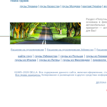
Поиск грузов
:
|
|
|
|
грузы Украина
грузы Казахстан
грузы Молдова
вантажі Україна
жү
Раздел «Попутны
основана в фев
автомобильны
приоритет — акт
для Вас!
|
|
Расценки на грузоперевозки
Расценки на грузоперевозки Узбекистан
Расценк
|
|
|
найти груз
грузы Узбекистан
грузы из Польши
грузы из Герма
|
|
|
грузы из Италии
грузы из Литвы
грузы из Финляндии
перевезти 
©1995–2026 DELLA. Все содержание данного сайта, включая оформление, стил
Все права защищены.
Копирование и размещение в других средствах информа
0.21(aws4)
090826-18:01:00
ДЕЛЛА®