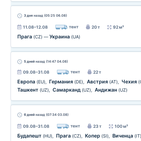
3 дня
назад (05:25 06.08)
тент
11.08–12.08
20 т
92 м³
Прага
Украина
(CZ)
—
(UA)
5 дней
назад (14:47 04.08)
тент
09.08–31.08
22 т
Европа
Германия
Австрия
Чехия
(EU)
,
(DE)
,
(AT)
,
(
Ташкент
Самарканд
Андижан
(UZ)
,
(UZ)
,
(UZ)
6 дней
назад (07:34 03.08)
тент
09.08–31.08
23 т
100 м³
Будапешт
Прага
Копер
Виченца
(HU)
,
(CZ)
,
(SI)
,
(IT