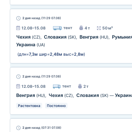
2 дня
назад (11:29 07.08)
тент
12.08–15.08
4 т
50 м³
Чехия
Словакия
Венгрия
Румыни
(CZ)
,
(SK)
,
(HU)
,
Украина
(UA)
(длн=
7,3м
шир=
2,48м
выс=
2,8м
)
2 дня
назад (11:29 07.08)
тент
12.08–15.08
2 т
Венгрия
Чехия
Словакия
Украи
(HU)
,
(CZ)
,
(SK)
—
Растентовка
Постоянно
2 дня
назад (07:31 07.08)