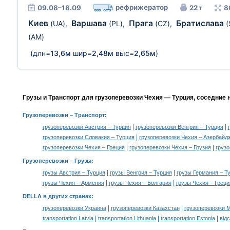
рефрижератор
09.08–18.09
22 т
8
Киев
Варшава
Прага
Братислава
(UA)
,
(PL)
,
(CZ)
,
(
(AM)
(длн=
13,6м
шир=
2,48м
выс=
2,65м
)
Грузы и Транспорт для грузоперевозки Чехия — Турция, соседние 
Грузоперевозки
– Транспорт:
|
|
грузоперевозки Австрия – Турция
грузоперевозки Венгрия – Турция
|
грузоперевозки Словакия – Турция
грузоперевозки Чехия – Азербайд
|
|
грузоперевозки Чехия – Греция
грузоперевозки Чехия – Грузия
грузо
Грузоперевозки –
Грузы
:
|
|
грузы Австрия – Турция
грузы Венгрия – Турция
грузы Германия – Т
|
|
грузы Чехия – Армения
грузы Чехия – Болгария
грузы Чехия – Греци
DELLA в других странах
:
|
|
грузоперевозки Украина
грузоперевозки Казахстан
грузоперевозки 
|
|
|
transportation Latvia
transportation Lithuania
transportation Estonia
від