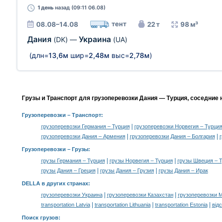
1 день
назад (09:11 06.08)
тент
08.08–14.08
22 т
98 м³
Дания
Украина
(DK)
—
(UA)
(длн=
13,6м
шир=
2,48м
выс=
2,78м
)
Грузы и Транспорт для грузоперевозки Дания — Турция, соседние 
Грузоперевозки
– Транспорт:
|
грузоперевозки Германия – Турция
грузоперевозки Норвегия – Турци
|
|
грузоперевозки Дания – Армения
грузоперевозки Дания – Болгария
Грузоперевозки –
Грузы
:
|
|
грузы Германия – Турция
грузы Норвегия – Турция
грузы Швеция – 
|
|
грузы Дания – Греция
грузы Дания – Грузия
грузы Дания – Ирак
DELLA в других странах
:
|
|
грузоперевозки Украина
грузоперевозки Казахстан
грузоперевозки 
|
|
|
transportation Latvia
transportation Lithuania
transportation Estonia
від
Поиск грузов
: