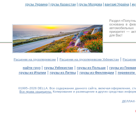
|
|
|
|
грузы Украина
грузы Казахстан
грузы Молдова
вантажі Україна
жү
Раздел «Попутны
основана в фев
автомобильны
приоритет — акт
для Вас!
|
|
Расценки на грузоперевозки
Расценки на грузоперевозки Узбекистан
Расценк
|
|
|
найти груз
грузы Узбекистан
грузы из Польши
грузы из Герма
|
|
|
грузы из Италии
грузы из Литвы
грузы из Финляндии
перевезти 
©1995–2026 DELLA. Все содержание данного сайта, включая оформление, стил
Все права защищены.
Копирование и размещение в других средствах информа
0.15(aws2)
080826-06:30:20
ДЕЛЛА®